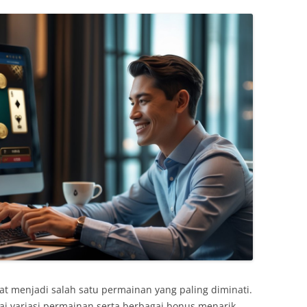
at menjadi salah satu permainan yang paling diminati.
i variasi permainan serta berbagai bonus menarik