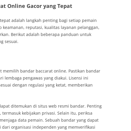
at Online Gacor yang Tepat
tepat adalah langkah penting bagi setiap pemain
 keamanan, reputasi, kualitas layanan pelanggan,
kan. Berikut adalah beberapa panduan untuk
g sesuai.
t memilih bandar baccarat online. Pastikan bandar
ari lembaga pengawas yang diakui. Lisensi ini
esuai dengan regulasi yang ketat, memberikan
dapat ditemukan di situs web resmi bandar. Penting
ermasuk kebijakan privasi. Selain itu, periksa
k menjaga data pemain. Sebuah bandar yang dapat
si dari organisasi independen yang memverifikasi