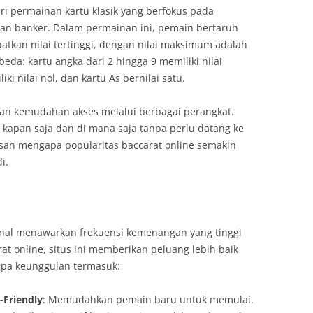
dari permainan kartu klasik yang berfokus pada
an banker. Dalam permainan ini, pemain bertaruh
kan nilai tertinggi, dengan nilai maksimum adalah
rbeda: kartu angka dari 2 hingga 9 memiliki nilai
i nilai nol, dan kartu As bernilai satu.
an kemudahan akses melalui berbagai perangkat.
 kapan saja dan di mana saja tanpa perlu datang ke
alasan mengapa popularitas baccarat online semakin
i.
kenal menawarkan frekuensi kemenangan yang tinggi
t online, situs ini memberikan peluang lebih baik
pa keunggulan termasuk:
-Friendly
: Memudahkan pemain baru untuk memulai.