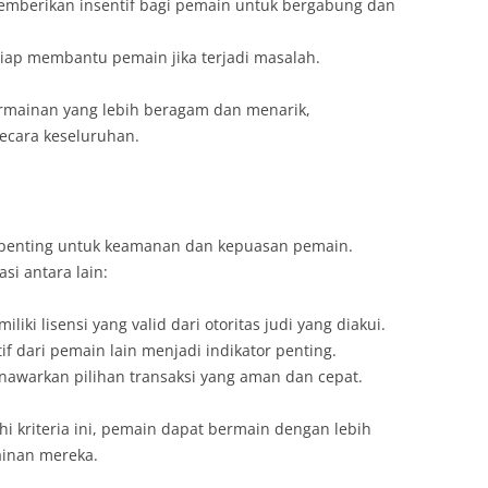
emberikan insentif bagi pemain untuk bergabung dan
Siap membantu pemain jika terjadi masalah.
permainan yang lebih beragam dan menarik,
cara keseluruhan.
 penting untuk keamanan dan kepuasan pemain.
asi antara lain:
liki lisensi yang valid dari otoritas judi yang diakui.
tif dari pemain lain menjadi indikator penting.
nawarkan pilihan transaksi yang aman dan cepat.
kriteria ini, pemain dapat bermain dengan lebih
ainan mereka.