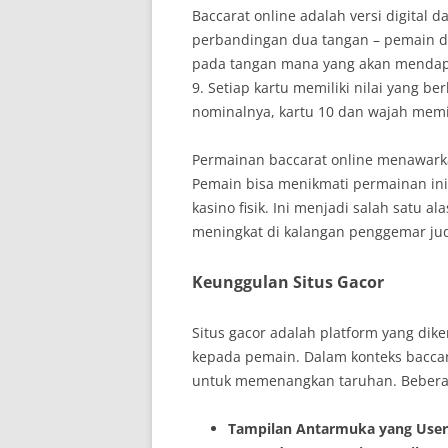
Baccarat online adalah versi digital 
perbandingan dua tangan – pemain d
pada tangan mana yang akan mendapat
9. Setiap kartu memiliki nilai yang be
nominalnya, kartu 10 dan wajah memilik
Permainan baccarat online menawark
Pemain bisa menikmati permainan ini
kasino fisik. Ini menjadi salah satu 
meningkat di kalangan penggemar jud
Keunggulan Situs Gacor
Situs gacor adalah platform yang di
kepada pemain. Dalam konteks baccara
untuk memenangkan taruhan. Bebera
Tampilan Antarmuka yang User