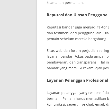
keamanan permainan.
Reputasi dan Ulasan Pengguna
Reputasi bandar juga menjadi faktor
dan testimoni dari pengguna lain. U
pemain sebelum mereka bergabung.
Situs web dan forum perjudian sering
layanan bandar. Fokus pada umpan ba
pembayaran, dan transparansi. Hal 
bandar yang memiliki rekam jejak pos
Layanan Pelanggan Profesional
Layanan pelanggan yang responsif da
bermain. Pemain harus memastikan 
komunikasi, seperti live chat, email,