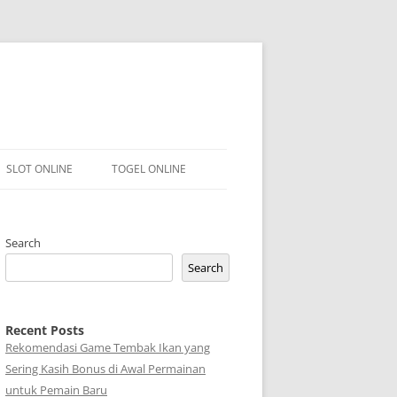
SLOT ONLINE
TOGEL ONLINE
Search
Search
Recent Posts
Rekomendasi Game Tembak Ikan yang
Sering Kasih Bonus di Awal Permainan
untuk Pemain Baru