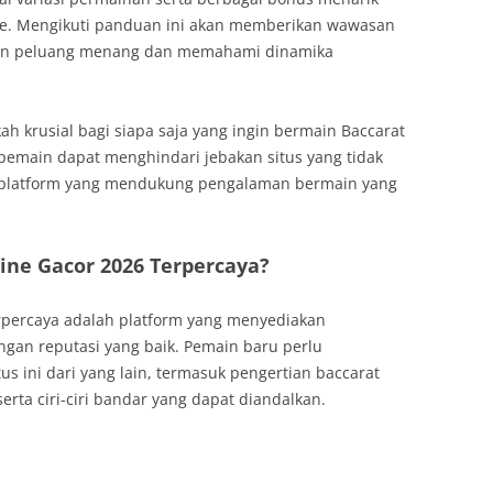
line. Mengikuti panduan ini akan memberikan wawasan
kan peluang menang dan memahami dinamika
ah krusial bagi siapa saja yang ingin bermain Baccarat
 pemain dapat menghindari jebakan situs yang tidak
platform yang mendukung pengalaman bermain yang
ine Gacor 2026 Terpercaya?
erpercaya adalah platform yang menyediakan
ngan reputasi yang baik. Pemain baru perlu
ini dari yang lain, termasuk pengertian baccarat
erta ciri-ciri bandar yang dapat diandalkan.