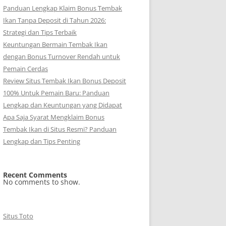
Panduan Lengkap Klaim Bonus Tembak
Ikan Tanpa Deposit di Tahun 2026:
Strategi dan Tips Terbaik
Keuntungan Bermain Tembak Ikan
dengan Bonus Turnover Rendah untuk
Pemain Cerdas
Review Situs Tembak Ikan Bonus Deposit
100% Untuk Pemain Baru: Panduan
Lengkap dan Keuntungan yang Didapat
Apa Saja Syarat Mengklaim Bonus
Tembak Ikan di Situs Resmi? Panduan
Lengkap dan Tips Penting
Recent Comments
No comments to show.
Situs Toto