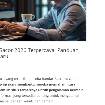
 Gacor 2026 Terpercaya: Panduan
Baru
ru yang tertarik mencoba Bandar Baccarat Online
ap ini akan membantu mereka memahami cara
 memilih situs terpercaya untuk pengalaman bermain
ormasi yang tersedia, penting untuk mengetahui
esuai dengan kebutuhan pemain.