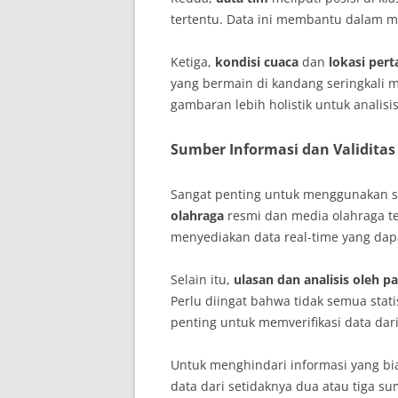
tertentu. Data ini membantu dalam me
Ketiga,
kondisi cuaca
dan
lokasi per
yang bermain di kandang seringkali 
gambaran lebih holistik untuk analisi
Sumber Informasi dan Validitas 
Sangat penting untuk menggunakan s
olahraga
resmi dan media olahraga te
menyediakan data real-time yang dap
Selain itu,
ulasan dan analisis oleh p
Perlu diingat bahwa tidak semua statis
penting untuk memverifikasi data d
Untuk menghindari informasi yang bias
data dari setidaknya dua atau tiga s