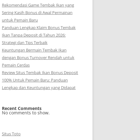
Rekomendasi Game Tembak Ikan yang
Sering Kasih Bonus di Awal Permainan
untuk Pemain Baru
Panduan Lengkap Klaim Bonus Tembak
Ikan Tanpa Deposit di Tahun 2026:
Strategi dan Tips Terbaik
Keuntungan Bermain Tembak Ikan
dengan Bonus Turnover Rendah untuk
Pemain Cerdas
Review Situs Tembak Ikan Bonus Deposit
100% Untuk Pemain Baru: Panduan
Lengkap dan Keuntungan yang Didapat
Recent Comments
No comments to show.
Situs Toto