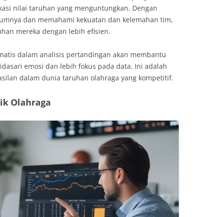
kasi nilai taruhan yang menguntungkan. Dengan
elumnya dan memahami kekuatan dan kelemahan tim,
uhan mereka dengan lebih efisien.
atis dalam analisis pertandingan akan membantu
dasari emosi dan lebih fokus pada data. Ini adalah
silan dalam dunia taruhan olahraga yang kompetitif.
ik Olahraga