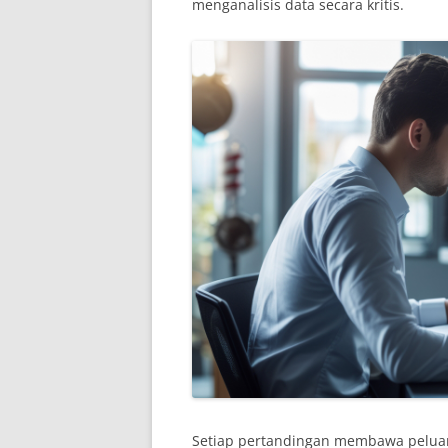
menganalisis data secara kritis.
Setiap pertandingan membawa peluang 