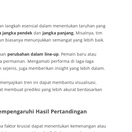
an langkah esensial dalam menentukan taruhan yang
a jangka pendek
dan
jangka panjang.
Misalnya, tim
n biasanya menunjukkan semangat yang lebih baik.
ikan
perubahan dalam line-up
. Pemain baru atau
 permainan. Mengamati performa di laga-laga
sejenis, juga memberikan insight yang lebih dalam.
menyajikan tren ini dapat membantu visualisasi.
at membuat prediksi yang lebih akurat berdasarkan
empengaruhi Hasil Pertandingan
pa faktor krusial dapat menentukan kemenangan atau