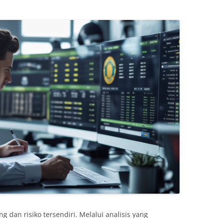
dan risiko tersendiri. Melalui analisis yang