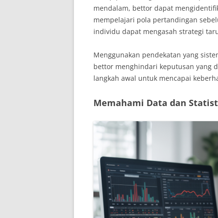
mendalam, bettor dapat mengidentifi
mempelajari pola pertandingan seb
individu dapat mengasah strategi tar
Menggunakan pendekatan yang sistem
bettor menghindari keputusan yang di
langkah awal untuk mencapai keberha
Memahami Data dan Statist