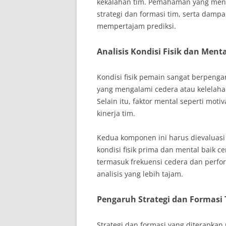
kekalahan tim. Pemahaman yang mend
strategi dan formasi tim, serta damp
mempertajam prediksi.
Analisis Kondisi Fisik dan Ment
Kondisi fisik pemain sangat berpeng
yang mengalami cedera atau kelelaha
Selain itu, faktor mental seperti mot
kinerja tim.
Kedua komponen ini harus dievaluasi
kondisi fisik prima dan mental baik c
termasuk frekuensi cedera dan perfor
analisis yang lebih tajam.
Pengaruh Strategi dan Formasi
Strategi dan formasi yang diterapka