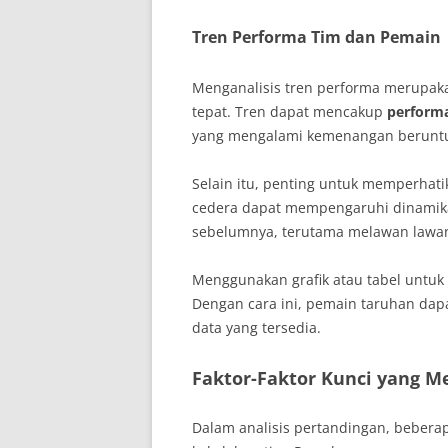
Tren Performa Tim dan Pemain
Menganalisis tren performa merupak
tepat. Tren dapat mencakup
perform
yang mengalami kemenangan beruntu
Selain itu, penting untuk memperhat
cedera dapat mempengaruhi dinamika
sebelumnya, terutama melawan lawan 
Menggunakan grafik atau tabel untuk 
Dengan cara ini, pemain taruhan dap
data yang tersedia.
Faktor-Faktor Kunci yang M
Dalam analisis pertandingan, bebera