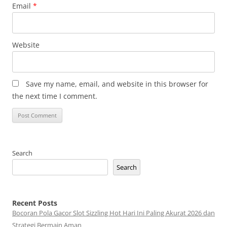
Email
*
Website
Save my name, email, and website in this browser for
the next time I comment.
Search
Search
Recent Posts
Bocoran Pola Gacor Slot Sizzling Hot Hari Ini Paling Akurat 2026 dan
Strategi Bermain Aman