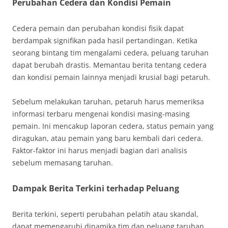
Perubahan Cedera dan Kondisi Pemain
Cedera pemain dan perubahan kondisi fisik dapat
berdampak signifikan pada hasil pertandingan. Ketika
seorang bintang tim mengalami cedera, peluang taruhan
dapat berubah drastis. Memantau berita tentang cedera
dan kondisi pemain lainnya menjadi krusial bagi petaruh.
Sebelum melakukan taruhan, petaruh harus memeriksa
informasi terbaru mengenai kondisi masing-masing
pemain. Ini mencakup laporan cedera, status pemain yang
diragukan, atau pemain yang baru kembali dari cedera.
Faktor-faktor ini harus menjadi bagian dari analisis
sebelum memasang taruhan.
Dampak Berita Terkini terhadap Peluang
Berita terkini, seperti perubahan pelatih atau skandal,
dapat memengaruhi dinamika tim dan peluang taruhan.