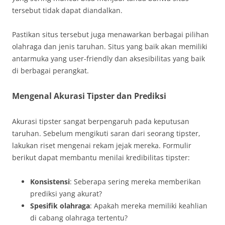
tersebut tidak dapat diandalkan.
Pastikan situs tersebut juga menawarkan berbagai pilihan
olahraga dan jenis taruhan. Situs yang baik akan memiliki
antarmuka yang user-friendly dan aksesibilitas yang baik
di berbagai perangkat.
Mengenal Akurasi Tipster dan Prediksi
Akurasi tipster sangat berpengaruh pada keputusan
taruhan. Sebelum mengikuti saran dari seorang tipster,
lakukan riset mengenai rekam jejak mereka. Formulir
berikut dapat membantu menilai kredibilitas tipster:
Konsistensi
: Seberapa sering mereka memberikan
prediksi yang akurat?
Spesifik olahraga
: Apakah mereka memiliki keahlian
di cabang olahraga tertentu?