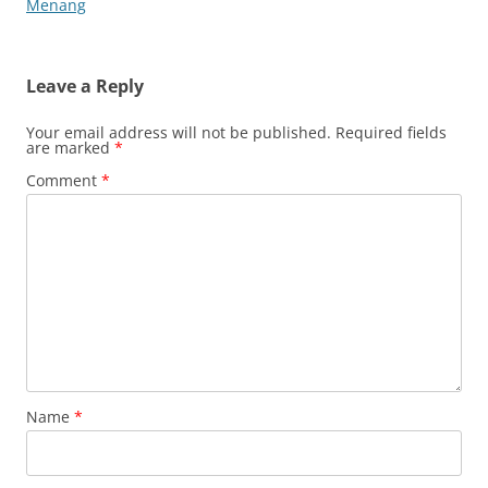
Menang
Leave a Reply
Your email address will not be published.
Required fields
are marked
*
Comment
*
Name
*