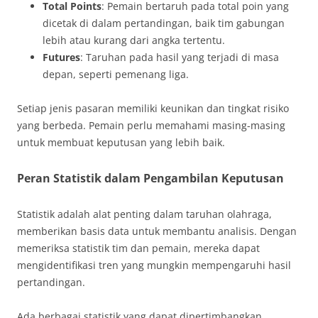
Total Points
: Pemain bertaruh pada total poin yang
dicetak di dalam pertandingan, baik tim gabungan
lebih atau kurang dari angka tertentu.
Futures
: Taruhan pada hasil yang terjadi di masa
depan, seperti pemenang liga.
Setiap jenis pasaran memiliki keunikan dan tingkat risiko
yang berbeda. Pemain perlu memahami masing-masing
untuk membuat keputusan yang lebih baik.
Peran Statistik dalam Pengambilan Keputusan
Statistik adalah alat penting dalam taruhan olahraga,
memberikan basis data untuk membantu analisis. Dengan
memeriksa statistik tim dan pemain, mereka dapat
mengidentifikasi tren yang mungkin mempengaruhi hasil
pertandingan.
Ada berbagai statistik yang dapat dipertimbangkan,