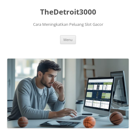
TheDetroit3000
Cara Meningkatkan Peluang Slot Gacor
Skip
Menu
to
content