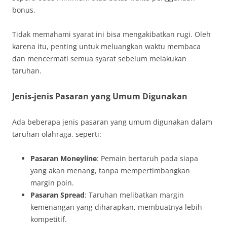
bonus.
Tidak memahami syarat ini bisa mengakibatkan rugi. Oleh
karena itu, penting untuk meluangkan waktu membaca
dan mencermati semua syarat sebelum melakukan
taruhan.
Jenis-jenis Pasaran yang Umum Digunakan
Ada beberapa jenis pasaran yang umum digunakan dalam
taruhan olahraga, seperti:
Pasaran Moneyline
: Pemain bertaruh pada siapa
yang akan menang, tanpa mempertimbangkan
margin poin.
Pasaran Spread
: Taruhan melibatkan margin
kemenangan yang diharapkan, membuatnya lebih
kompetitif.