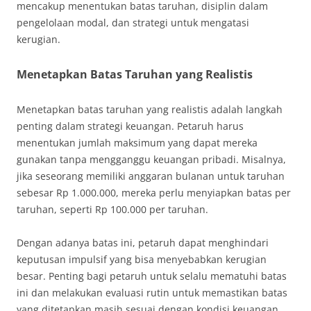
mencakup menentukan batas taruhan, disiplin dalam
pengelolaan modal, dan strategi untuk mengatasi
kerugian.
Menetapkan Batas Taruhan yang Realistis
Menetapkan batas taruhan yang realistis adalah langkah
penting dalam strategi keuangan. Petaruh harus
menentukan jumlah maksimum yang dapat mereka
gunakan tanpa mengganggu keuangan pribadi. Misalnya,
jika seseorang memiliki anggaran bulanan untuk taruhan
sebesar Rp 1.000.000, mereka perlu menyiapkan batas per
taruhan, seperti Rp 100.000 per taruhan.
Dengan adanya batas ini, petaruh dapat menghindari
keputusan impulsif yang bisa menyebabkan kerugian
besar. Penting bagi petaruh untuk selalu mematuhi batas
ini dan melakukan evaluasi rutin untuk memastikan batas
yang ditetapkan masih sesuai dengan kondisi keuangan