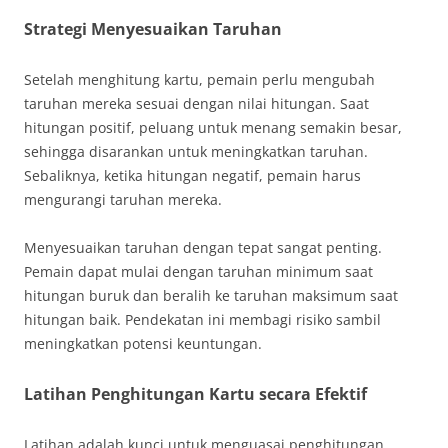
Strategi Menyesuaikan Taruhan
Setelah menghitung kartu, pemain perlu mengubah
taruhan mereka sesuai dengan nilai hitungan. Saat
hitungan positif, peluang untuk menang semakin besar,
sehingga disarankan untuk meningkatkan taruhan.
Sebaliknya, ketika hitungan negatif, pemain harus
mengurangi taruhan mereka.
Menyesuaikan taruhan dengan tepat sangat penting.
Pemain dapat mulai dengan taruhan minimum saat
hitungan buruk dan beralih ke taruhan maksimum saat
hitungan baik. Pendekatan ini membagi risiko sambil
meningkatkan potensi keuntungan.
Latihan Penghitungan Kartu secara Efektif
Latihan adalah kunci untuk menguasai penghitungan