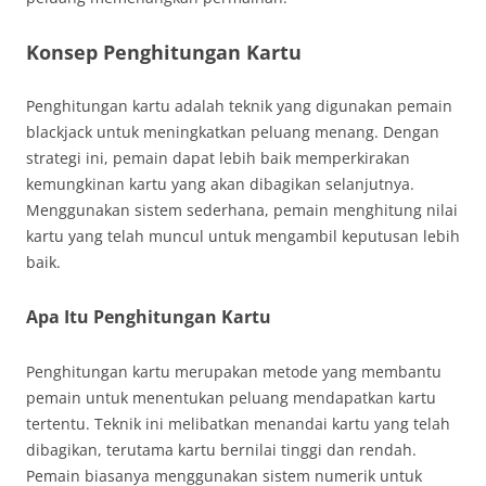
Konsep Penghitungan Kartu
Penghitungan kartu adalah teknik yang digunakan pemain
blackjack untuk meningkatkan peluang menang. Dengan
strategi ini, pemain dapat lebih baik memperkirakan
kemungkinan kartu yang akan dibagikan selanjutnya.
Menggunakan sistem sederhana, pemain menghitung nilai
kartu yang telah muncul untuk mengambil keputusan lebih
baik.
Apa Itu Penghitungan Kartu
Penghitungan kartu merupakan metode yang membantu
pemain untuk menentukan peluang mendapatkan kartu
tertentu. Teknik ini melibatkan menandai kartu yang telah
dibagikan, terutama kartu bernilai tinggi dan rendah.
Pemain biasanya menggunakan sistem numerik untuk