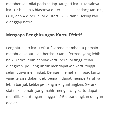
memberikan nilai pada setiap kategori kartu. Misalnya,
kartu 2 hingga 6 biasanya diberi nilai +1, sedangkan 10, J,
Q, K, dan A diberi nilai -1. Kartu 7, 8, dan 9 sering kali
dianggap netral.
Mengapa Penghitungan Kartu Efektif
Penghitungan kartu efektif karena membantu pemain
membuat keputusan berdasarkan informasi yang lebih
baik. Ketika lebih banyak kartu bernilai tinggi telah
dibagikan, peluang untuk mendapatkan kartu tinggi
selanjutnya meningkat. Dengan memahami rasio kartu
yang tersisa dalam dek, pemain dapat mempertaruhkan
lebih banyak ketika peluang menguntungkan. Secara
statistik, pemain yang mahir menghitung kartu dapat
memiliki keuntungan hingga 1-2% dibandingkan dengan
dealer.