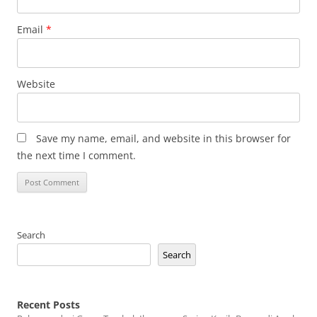
Email
*
Website
Save my name, email, and website in this browser for
the next time I comment.
Search
Search
Recent Posts