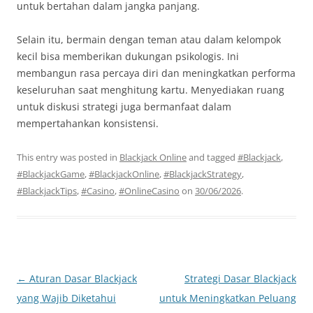
untuk bertahan dalam jangka panjang.
Selain itu, bermain dengan teman atau dalam kelompok
kecil bisa memberikan dukungan psikologis. Ini
membangun rasa percaya diri dan meningkatkan performa
keseluruhan saat menghitung kartu. Menyediakan ruang
untuk diskusi strategi juga bermanfaat dalam
mempertahankan konsistensi.
This entry was posted in
Blackjack Online
and tagged
#Blackjack
,
#BlackjackGame
,
#BlackjackOnline
,
#BlackjackStrategy
,
#BlackjackTips
,
#Casino
,
#OnlineCasino
on
30/06/2026
.
Post
←
Aturan Dasar Blackjack
Strategi Dasar Blackjack
navigation
yang Wajib Diketahui
untuk Meningkatkan Peluang