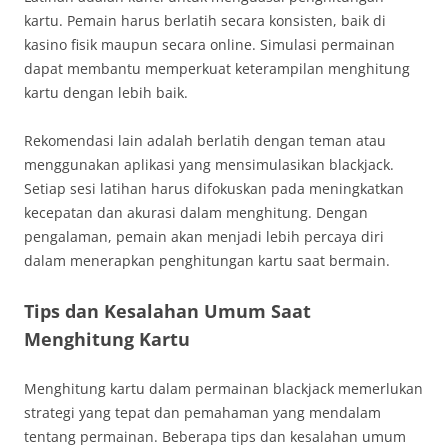
kartu. Pemain harus berlatih secara konsisten, baik di
kasino fisik maupun secara online. Simulasi permainan
dapat membantu memperkuat keterampilan menghitung
kartu dengan lebih baik.
Rekomendasi lain adalah berlatih dengan teman atau
menggunakan aplikasi yang mensimulasikan blackjack.
Setiap sesi latihan harus difokuskan pada meningkatkan
kecepatan dan akurasi dalam menghitung. Dengan
pengalaman, pemain akan menjadi lebih percaya diri
dalam menerapkan penghitungan kartu saat bermain.
Tips dan Kesalahan Umum Saat
Menghitung Kartu
Menghitung kartu dalam permainan blackjack memerlukan
strategi yang tepat dan pemahaman yang mendalam
tentang permainan. Beberapa tips dan kesalahan umum