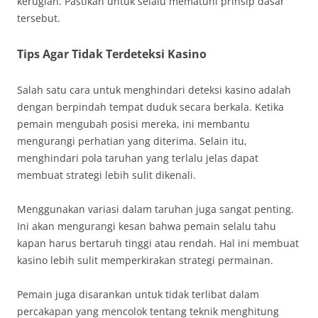
kerugian. Pastikan untuk selalu mematuhi prinsip dasar
tersebut.
Tips Agar Tidak Terdeteksi Kasino
Salah satu cara untuk menghindari deteksi kasino adalah
dengan berpindah tempat duduk secara berkala. Ketika
pemain mengubah posisi mereka, ini membantu
mengurangi perhatian yang diterima. Selain itu,
menghindari pola taruhan yang terlalu jelas dapat
membuat strategi lebih sulit dikenali.
Menggunakan variasi dalam taruhan juga sangat penting.
Ini akan mengurangi kesan bahwa pemain selalu tahu
kapan harus bertaruh tinggi atau rendah. Hal ini membuat
kasino lebih sulit memperkirakan strategi permainan.
Pemain juga disarankan untuk tidak terlibat dalam
percakapan yang mencolok tentang teknik menghitung