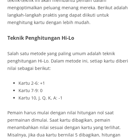
teknik-teknik ini akan membantu pemain dalam
mengoptimalkan peluang menang mereka. Berikut adalah
langkah-langkah praktis yang dapat diikuti untuk
menghitung kartu dengan lebih mudah.
Teknik Penghitungan Hi-Lo
Salah satu metode yang paling umum adalah teknik
penghitungan Hi-Lo. Dalam metode ini, setiap kartu diberi
nilai sebagai berikut:
Kartu 2-6: +1
Kartu 7-9: 0
Kartu 10, J, Q, K, A: -1
Pemain harus mulai dengan nilai hitungan nol saat
permainan dimulai. Saat kartu dibagikan, pemain
menambahkan nilai sesuai dengan kartu yang terlihat.
Misalnya, jika dua kartu bernilai 5 dibagikan, hitungan