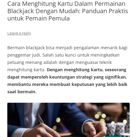
Cara Menghitung Kartu Dalam Permainan
Blackjack Dengan Mudah: Panduan Praktis
untuk Pemain Pemula
Leave a reply
Bermain blackjack bisa menjadi pengalaman menarik bagi
penggemar judi. Salah satu kunci untuk meningkatkan
peluang menang adalah dengan menguasai teknik
menghitung kartu.
Dengan menghitung kartu, seseorang
dapat memperoleh keuntungan strategi yang signifikan,
membantu mereka membuat keputusan yang lebih baik
saat bermain.