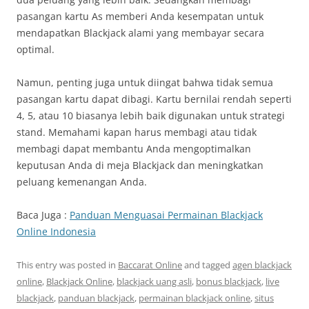
pasangan kartu As memberi Anda kesempatan untuk
mendapatkan Blackjack alami yang membayar secara
optimal.
Namun, penting juga untuk diingat bahwa tidak semua
pasangan kartu dapat dibagi. Kartu bernilai rendah seperti
4, 5, atau 10 biasanya lebih baik digunakan untuk strategi
stand. Memahami kapan harus membagi atau tidak
membagi dapat membantu Anda mengoptimalkan
keputusan Anda di meja Blackjack dan meningkatkan
peluang kemenangan Anda.
Baca Juga :
Panduan Menguasai Permainan Blackjack
Online Indonesia
This entry was posted in
Baccarat Online
and tagged
agen blackjack
online
,
Blackjack Online
,
blackjack uang asli
,
bonus blackjack
,
live
blackjack
,
panduan blackjack
,
permainan blackjack online
,
situs