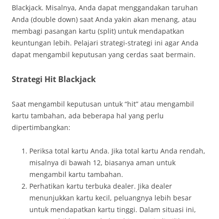
Blackjack. Misalnya, Anda dapat menggandakan taruhan
Anda (double down) saat Anda yakin akan menang, atau
membagi pasangan kartu (split) untuk mendapatkan
keuntungan lebih. Pelajari strategi-strategi ini agar Anda
dapat mengambil keputusan yang cerdas saat bermain.
Strategi Hit Blackjack
Saat mengambil keputusan untuk “hit” atau mengambil
kartu tambahan, ada beberapa hal yang perlu
dipertimbangkan:
Periksa total kartu Anda. Jika total kartu Anda rendah,
misalnya di bawah 12, biasanya aman untuk
mengambil kartu tambahan.
Perhatikan kartu terbuka dealer. Jika dealer
menunjukkan kartu kecil, peluangnya lebih besar
untuk mendapatkan kartu tinggi. Dalam situasi ini,