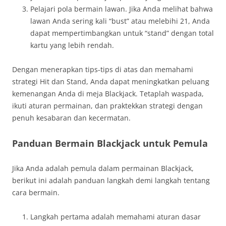
Pelajari pola bermain lawan. Jika Anda melihat bahwa
lawan Anda sering kali “bust” atau melebihi 21, Anda
dapat mempertimbangkan untuk “stand” dengan total
kartu yang lebih rendah.
Dengan menerapkan tips-tips di atas dan memahami
strategi Hit dan Stand, Anda dapat meningkatkan peluang
kemenangan Anda di meja Blackjack. Tetaplah waspada,
ikuti aturan permainan, dan praktekkan strategi dengan
penuh kesabaran dan kecermatan.
Panduan Bermain Blackjack untuk Pemula
Jika Anda adalah pemula dalam permainan Blackjack,
berikut ini adalah panduan langkah demi langkah tentang
cara bermain.
Langkah pertama adalah memahami aturan dasar