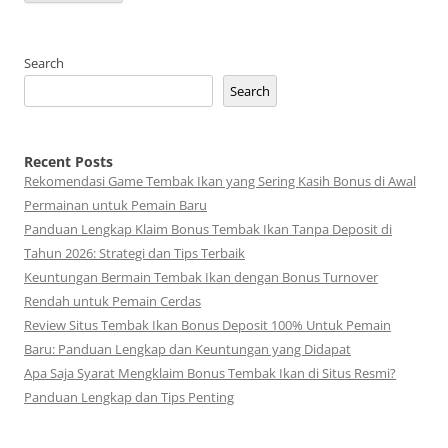
Search
Search
Recent Posts
Rekomendasi Game Tembak Ikan yang Sering Kasih Bonus di Awal
Permainan untuk Pemain Baru
Panduan Lengkap Klaim Bonus Tembak Ikan Tanpa Deposit di
Tahun 2026: Strategi dan Tips Terbaik
Keuntungan Bermain Tembak Ikan dengan Bonus Turnover
Rendah untuk Pemain Cerdas
Review Situs Tembak Ikan Bonus Deposit 100% Untuk Pemain
Baru: Panduan Lengkap dan Keuntungan yang Didapat
Apa Saja Syarat Mengklaim Bonus Tembak Ikan di Situs Resmi?
Panduan Lengkap dan Tips Penting