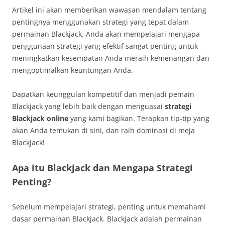
Artikel ini akan memberikan wawasan mendalam tentang
pentingnya menggunakan strategi yang tepat dalam
permainan Blackjack. Anda akan mempelajari mengapa
penggunaan strategi yang efektif sangat penting untuk
meningkatkan kesempatan Anda meraih kemenangan dan
mengoptimalkan keuntungan Anda.
Dapatkan keunggulan kompetitif dan menjadi pemain
Blackjack yang lebih baik dengan menguasai
strategi
Blackjack online
yang kami bagikan. Terapkan tip-tip yang
akan Anda temukan di sini, dan raih dominasi di meja
Blackjack!
Apa itu Blackjack dan Mengapa Strategi
Penting?
Sebelum mempelajari strategi, penting untuk memahami
dasar permainan Blackjack. Blackjack adalah permainan