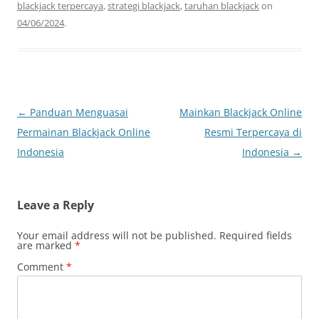
blackjack terpercaya
,
strategi blackjack
,
taruhan blackjack
on
04/06/2024
.
Post
←
Panduan Menguasai
Mainkan Blackjack Online
navigation
Permainan Blackjack Online
Resmi Terpercaya di
Indonesia
Indonesia
→
Leave a Reply
Your email address will not be published.
Required fields
are marked
*
Comment
*