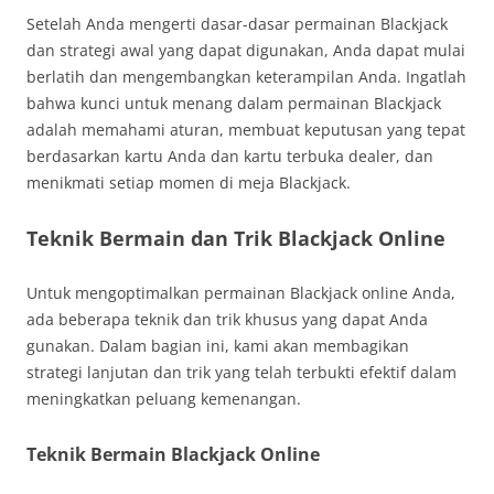
Setelah Anda mengerti dasar-dasar permainan Blackjack
dan strategi awal yang dapat digunakan, Anda dapat mulai
berlatih dan mengembangkan keterampilan Anda. Ingatlah
bahwa kunci untuk menang dalam permainan Blackjack
adalah memahami aturan, membuat keputusan yang tepat
berdasarkan kartu Anda dan kartu terbuka dealer, dan
menikmati setiap momen di meja Blackjack.
Teknik Bermain dan Trik Blackjack Online
Untuk mengoptimalkan permainan Blackjack online Anda,
ada beberapa teknik dan trik khusus yang dapat Anda
gunakan. Dalam bagian ini, kami akan membagikan
strategi lanjutan dan trik yang telah terbukti efektif dalam
meningkatkan peluang kemenangan.
Teknik Bermain Blackjack Online