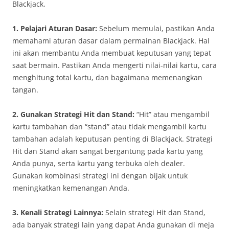
Blackjack.
1. Pelajari Aturan Dasar:
Sebelum memulai, pastikan Anda
memahami aturan dasar dalam permainan Blackjack. Hal
ini akan membantu Anda membuat keputusan yang tepat
saat bermain. Pastikan Anda mengerti nilai-nilai kartu, cara
menghitung total kartu, dan bagaimana memenangkan
tangan.
2. Gunakan Strategi Hit dan Stand:
“Hit” atau mengambil
kartu tambahan dan “stand” atau tidak mengambil kartu
tambahan adalah keputusan penting di Blackjack. Strategi
Hit dan Stand akan sangat bergantung pada kartu yang
Anda punya, serta kartu yang terbuka oleh dealer.
Gunakan kombinasi strategi ini dengan bijak untuk
meningkatkan kemenangan Anda.
3. Kenali Strategi Lainnya:
Selain strategi Hit dan Stand,
ada banyak strategi lain yang dapat Anda gunakan di meja