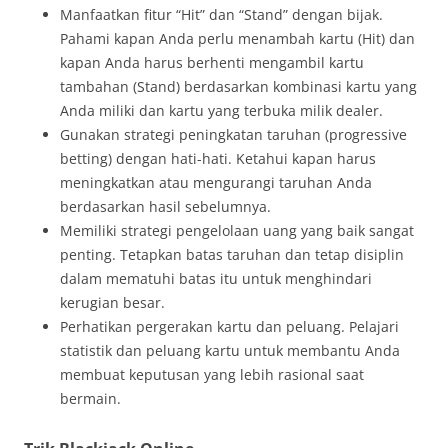
Manfaatkan fitur “Hit” dan “Stand” dengan bijak.
Pahami kapan Anda perlu menambah kartu (Hit) dan
kapan Anda harus berhenti mengambil kartu
tambahan (Stand) berdasarkan kombinasi kartu yang
Anda miliki dan kartu yang terbuka milik dealer.
Gunakan strategi peningkatan taruhan (progressive
betting) dengan hati-hati. Ketahui kapan harus
meningkatkan atau mengurangi taruhan Anda
berdasarkan hasil sebelumnya.
Memiliki strategi pengelolaan uang yang baik sangat
penting. Tetapkan batas taruhan dan tetap disiplin
dalam mematuhi batas itu untuk menghindari
kerugian besar.
Perhatikan pergerakan kartu dan peluang. Pelajari
statistik dan peluang kartu untuk membantu Anda
membuat keputusan yang lebih rasional saat
bermain.