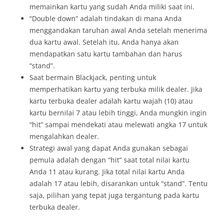
memainkan kartu yang sudah Anda miliki saat ini.
“Double down” adalah tindakan di mana Anda
menggandakan taruhan awal Anda setelah menerima
dua kartu awal. Setelah itu, Anda hanya akan
mendapatkan satu kartu tambahan dan harus
“stand”.
Saat bermain Blackjack, penting untuk
memperhatikan kartu yang terbuka milik dealer. Jika
kartu terbuka dealer adalah kartu wajah (10) atau
kartu bernilai 7 atau lebih tinggi, Anda mungkin ingin
“hit” sampai mendekati atau melewati angka 17 untuk
mengalahkan dealer.
Strategi awal yang dapat Anda gunakan sebagai
pemula adalah dengan “hit” saat total nilai kartu
Anda 11 atau kurang. Jika total nilai kartu Anda
adalah 17 atau lebih, disarankan untuk “stand”. Tentu
saja, pilihan yang tepat juga tergantung pada kartu
terbuka dealer.