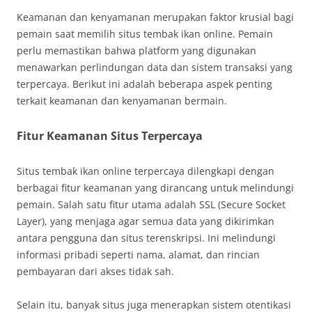
Keamanan dan kenyamanan merupakan faktor krusial bagi
pemain saat memilih situs tembak ikan online. Pemain
perlu memastikan bahwa platform yang digunakan
menawarkan perlindungan data dan sistem transaksi yang
terpercaya. Berikut ini adalah beberapa aspek penting
terkait keamanan dan kenyamanan bermain.
Fitur Keamanan Situs Terpercaya
Situs tembak ikan online terpercaya dilengkapi dengan
berbagai fitur keamanan yang dirancang untuk melindungi
pemain. Salah satu fitur utama adalah SSL (Secure Socket
Layer), yang menjaga agar semua data yang dikirimkan
antara pengguna dan situs terenskripsi. Ini melindungi
informasi pribadi seperti nama, alamat, dan rincian
pembayaran dari akses tidak sah.
Selain itu, banyak situs juga menerapkan sistem otentikasi