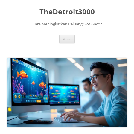
TheDetroit3000
Cara Meningkatkan Peluang Slot Gacor
Skip
Menu
to
content