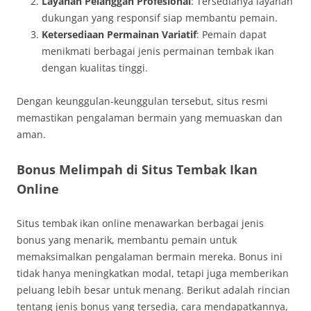
Layanan Pelanggan Profesional
: Tersedianya layanan
dukungan yang responsif siap membantu pemain.
Ketersediaan Permainan Variatif
: Pemain dapat
menikmati berbagai jenis permainan tembak ikan
dengan kualitas tinggi.
Dengan keunggulan-keunggulan tersebut, situs resmi
memastikan pengalaman bermain yang memuaskan dan
aman.
Bonus Melimpah di Situs Tembak Ikan
Online
Situs tembak ikan online menawarkan berbagai jenis
bonus yang menarik, membantu pemain untuk
memaksimalkan pengalaman bermain mereka. Bonus ini
tidak hanya meningkatkan modal, tetapi juga memberikan
peluang lebih besar untuk menang. Berikut adalah rincian
tentang jenis bonus yang tersedia, cara mendapatkannya,