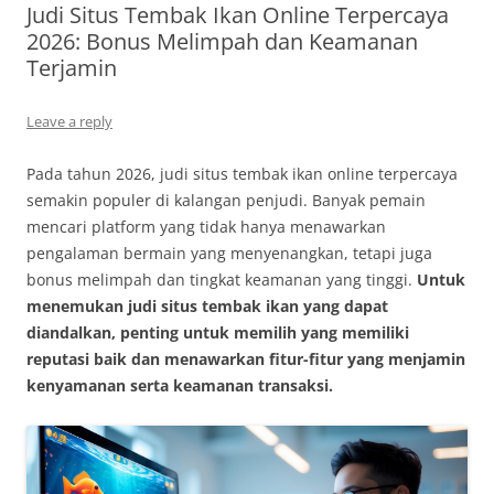
Judi Situs Tembak Ikan Online Terpercaya
2026: Bonus Melimpah dan Keamanan
Terjamin
Leave a reply
Pada tahun 2026, judi situs tembak ikan online terpercaya
semakin populer di kalangan penjudi. Banyak pemain
mencari platform yang tidak hanya menawarkan
pengalaman bermain yang menyenangkan, tetapi juga
bonus melimpah dan tingkat keamanan yang tinggi.
Untuk
menemukan judi situs tembak ikan yang dapat
diandalkan, penting untuk memilih yang memiliki
reputasi baik dan menawarkan fitur-fitur yang menjamin
kenyamanan serta keamanan transaksi.