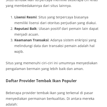
yang membedakannya dari situs lainnya.
Lisensi Resmi
: Situs yang terpercaya biasanya
memiliki lisensi dari otoritas perjudian yang diakui.
Reputasi Baik
: Ulasan positif dari pemain lain dapat
menjadi acuan.
Keamanan Transaksi
: Adanya sistem enkripsi yang
melindungi data dan transaksi pemain adalah hal
wajib.
Situs yang memenuhi ciri-ciri ini umumnya menyediakan
pengalaman bermain yang lebih baik dan aman.
Daftar Provider Tembak Ikan Populer
Beberapa provider tembak ikan yang terkenal di pasar
menyediakan permainan berkualitas. Di antara mereka
adalah: