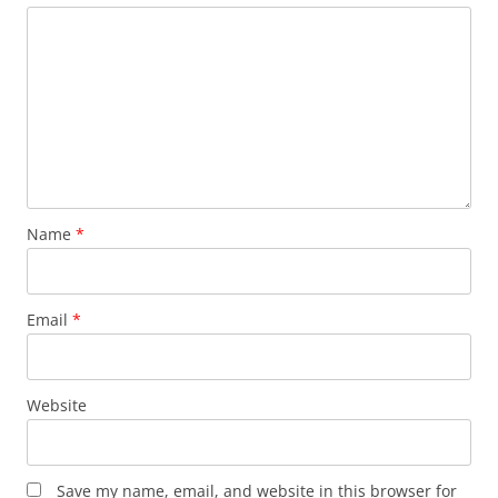
Name
*
Email
*
Website
Save my name, email, and website in this browser for