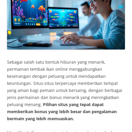
Sebagai salah satu bentuk hiburan yang menarik,
permainan tembak ikan online menggabungkan
kesenangan dengan peluang untuk mendapatkan
keuntungan. Situs-situs terpercaya memberikan tempat
yang aman bagi pemain untuk bersaing, dengan berbagai
jenis permainan dan bonus menarik yang meningkatkan
peluang menang.
Pilihan situs yang tepat dapat
memberikan bonus yang lebih besar dan pengalaman
bermain yang lebih memuaskan.