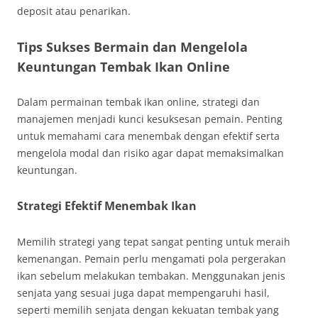
deposit atau penarikan.
Tips Sukses Bermain dan Mengelola
Keuntungan Tembak Ikan Online
Dalam permainan tembak ikan online, strategi dan
manajemen menjadi kunci kesuksesan pemain. Penting
untuk memahami cara menembak dengan efektif serta
mengelola modal dan risiko agar dapat memaksimalkan
keuntungan.
Strategi Efektif Menembak Ikan
Memilih strategi yang tepat sangat penting untuk meraih
kemenangan. Pemain perlu mengamati pola pergerakan
ikan sebelum melakukan tembakan. Menggunakan jenis
senjata yang sesuai juga dapat mempengaruhi hasil,
seperti memilih senjata dengan kekuatan tembak yang