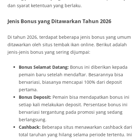
dan syarat ketentuan yang berlaku.
Jenis Bonus yang Ditawarkan Tahun 2026
Di tahun 2026, terdapat beberapa jenis bonus yang umum
ditawarkan oleh situs tembak ikan online. Berikut adalah
jenis-jenis bonus yang sering dijumpai:
Bonus Selamat Datang:
Bonus ini diberikan kepada
pemain baru setelah mendaftar. Besarannya bisa
bervariasi, biasanya mencapai 100% dari deposit
pertama.
Bonus Deposit:
Pemain bisa mendapatkan bonus ini
setiap kali melakukan deposit. Persentase bonus ini
bervariasi tergantung pada promosi yang sedang
berlangsung.
Cashback:
Beberapa situs menawarkan cashback dari
total taruhan yang hilang selama periode tertentu. Ini