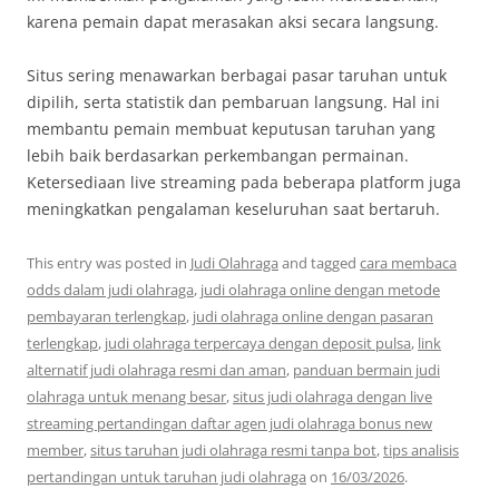
karena pemain dapat merasakan aksi secara langsung.
Situs sering menawarkan berbagai pasar taruhan untuk
dipilih, serta statistik dan pembaruan langsung. Hal ini
membantu pemain membuat keputusan taruhan yang
lebih baik berdasarkan perkembangan permainan.
Ketersediaan live streaming pada beberapa platform juga
meningkatkan pengalaman keseluruhan saat bertaruh.
This entry was posted in
Judi Olahraga
and tagged
cara membaca
odds dalam judi olahraga
,
judi olahraga online dengan metode
pembayaran terlengkap
,
judi olahraga online dengan pasaran
terlengkap
,
judi olahraga terpercaya dengan deposit pulsa
,
link
alternatif judi olahraga resmi dan aman
,
panduan bermain judi
olahraga untuk menang besar
,
situs judi olahraga dengan live
streaming pertandingan daftar agen judi olahraga bonus new
member
,
situs taruhan judi olahraga resmi tanpa bot
,
tips analisis
pertandingan untuk taruhan judi olahraga
on
16/03/2026
.