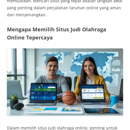
memuaskan. Mencari situs yang tepat adalah langkah awal
yang penting dalam perjalanan taruhan online yang aman
dan menyenangkan.
Mengapa Memilih Situs Judi Olahraga
Online Tepercaya
Dalam memilih situs judi olahraga online, penting untuk