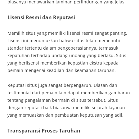
biasanya menawarkan jaminan perlindungan yang jelas.
Lisensi Resmi dan Reputasi
Memilih situs yang memiliki lisensi resmi sangat penting.
Lisensi ini menunjukkan bahwa situs telah memenuhi
standar tertentu dalam pengoperasiannya, termasuk
kepatuhan terhadap undang-undang yang berlaku. Situs
yang berlisensi memberikan kepastian ekstra kepada
pemain mengenai keadilan dan keamanan taruhan.
Reputasi situs juga sangat berpengaruh. Ulasan dan
testimonial dari pemain lain dapat memberikan gambaran
tentang pengalaman bermain di situs tersebut. Situs
dengan reputasi baik biasanya memiliki sejarah layanan
yang memuaskan dan pembuatan keputusan yang adil.
Transparansi Proses Taruhan