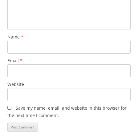
Name
*
Email
*
Website
Save my name, email, and website in this browser for
the next time I comment.