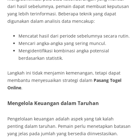
dari hasil sebelumnya, pemain dapat membuat keputusan
yang lebih terinformasi. Beberapa teknik yang dapat
digunakan dalam analisis data mencakup:
Mencatat hasil dari periode sebelumnya secara rutin.
Mencari angka-angka yang sering muncul.
Mengidentifikasi kombinasi angka potensial
berdasarkan statistik.
Langkah ini tidak menjamin kemenangan, tetapi dapat
membantu menyesuaikan strategi dalam
Pasang Togel
Online
.
Mengelola Keuangan dalam Taruhan
Pengelolaan keuangan adalah aspek yang tak kalah
penting dalam taruhan. Pemain perlu menetapkan batasan
yang jelas pada jumlah yang bersedia diinvestasikan.