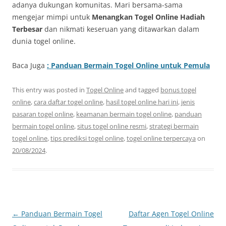
adanya dukungan komunitas. Mari bersama-sama
mengejar mimpi untuk
Menangkan Togel Online Hadiah
Terbesar
dan nikmati keseruan yang ditawarkan dalam
dunia togel online.
Baca Juga
: Panduan Bermain Togel Online untuk Pemula
This entry was posted in
Togel Online
and tagged
bonus togel
online
,
cara daftar togel online
,
hasil togel online hari ini
,
jenis
pasaran togel online
,
keamanan bermain togel online
,
panduan
bermain togel online
,
situs togel online resmi
,
strategi bermain
togel online
,
tips prediksi togel online
,
togel online terpercaya
on
20/08/2024
.
Post
←
Panduan Bermain Togel
Daftar Agen Togel Online