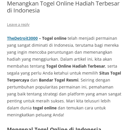
Menangkan Togel Online Hadiah Terbesar
di Indonesia
Leave a reply
TheDetroit3000
– Togel online
telah menjadi permainan
yang sangat diminati di Indonesia, terutama bagi mereka
yang ingin mencoba peruntungan dan memenangkan
hadiah yang menggiurkan. Dalam artikel ini, kita akan
membahas tentang
Togel Online Hadiah Terbesar
, serta
segala yang perlu Anda ketahui untuk memilih
Situs Togel
Terpercaya
dan
Bandar Togel Resmi
. Seiring dengan
pertumbuhan popularitas permainan ini, pemahaman
yang baik tentang strategi dan platform yang aman sangat
penting untuk meraih sukses. Mari kita telusuri lebih
dalam dunia
togel online
dan temukan cara untuk
meningkatkan peluang Anda!
Mengenal Togel Online di Indonesia