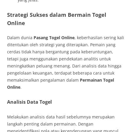
Strategi Sukses dalam Bermain Togel
Online
Dalam dunia
Pasang Togel Online
, keberhasilan sering kali
ditentukan oleh strategi yang diterapkan. Pemain yang
cerdas tidak hanya bergantung pada keberuntungan,
tetapi juga menggunakan pendekatan analitis untuk
meningkatkan peluang menang. Dari analisis data hingga
pengelolaan keuangan, terdapat beberapa cara untuk
memaksimalkan pengalaman dalam
Permainan Togel
Online
.
Analisis Data Togel
Melakukan analisis data hasil sebelumnya merupakan
langkah penting dalam permainan. Dengan
mengidentifikasi pola atau kecenderungan yang muncul