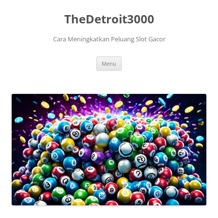
TheDetroit3000
Cara Meningkatkan Peluang Slot Gacor
Skip
Menu
to
content