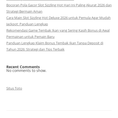
Bocoran Pola Gacor Slot Sizzling Hot Hari Ini Paling Akurat 2026 dan
Strategi Bermain Aman
Cara Main Slot Sizzling Hot Deluxe 2026 untuk Pemula Agar Mudah
Jackpot: Panduan Lengkap
Rekomendasi Game Tembak Ikan yang Sering Kasih Bonus di Awal
Permainan untuk Pemain Baru
Panduan Lengkap Klaim Bonus Tembak Ikan Tanpa Deposit di
Tahun 2026: Strategi dan Tips Terbaik
Recent Comments
No comments to show.
Situs Toto