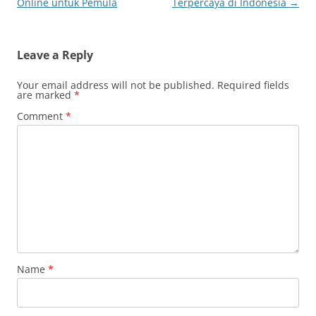
navigation
Online untuk Pemula
Terpercaya di Indonesia
→
Leave a Reply
Your email address will not be published.
Required fields
are marked
*
Comment
*
Name
*