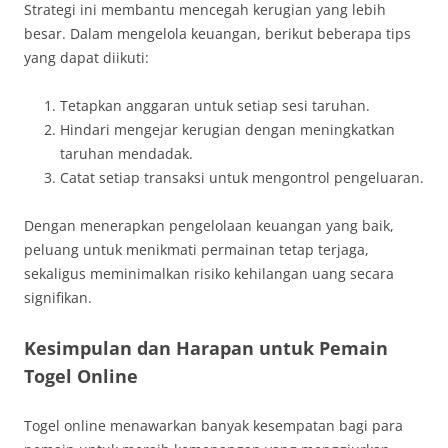
Strategi ini membantu mencegah kerugian yang lebih
besar. Dalam mengelola keuangan, berikut beberapa tips
yang dapat diikuti:
Tetapkan anggaran untuk setiap sesi taruhan.
Hindari mengejar kerugian dengan meningkatkan
taruhan mendadak.
Catat setiap transaksi untuk mengontrol pengeluaran.
Dengan menerapkan pengelolaan keuangan yang baik,
peluang untuk menikmati permainan tetap terjaga,
sekaligus meminimalkan risiko kehilangan uang secara
signifikan.
Kesimpulan dan Harapan untuk Pemain
Togel Online
Togel online menawarkan banyak kesempatan bagi para