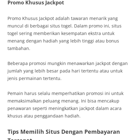
Promo Khusus Jackpot
Promo Khusus Jackpot adalah tawaran menarik yang
muncul di berbagai situs togel. Dalam promo ini, situs
togel sering memberikan kesempatan ekstra untuk
menang dengan hadiah yang lebih tinggi atau bonus
tambahan.
Beberapa promosi mungkin menawarkan jackpot dengan
jumlah yang lebih besar pada hari tertentu atau untuk
jenis permainan tertentu.
Pemain harus selalu memperhatikan promosi ini untuk
memaksimalkan peluang menang. Ini bisa mencakup
penawaran seperti meningkatkan jackpot dalam acara
khusus atau penggandaan hadiah.
Tips Memilih Situs Dengan Pembayaran