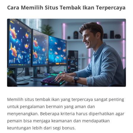
Cara Memilih Situs Tembak Ikan Terpercaya
Memilih situs tembak ikan yang terpercaya sangat penting
untuk pengalaman bermain yang aman dan
menyenangkan. Beberapa kriteria harus diperhatikan agar
pemain bisa menjaga keamanan dan mendapatkan
keuntungan lebih dari segi bonus.