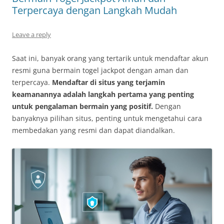
Terpercaya dengan Langkah Mudah
Leave a reply
Saat ini, banyak orang yang tertarik untuk mendaftar akun
resmi guna bermain togel jackpot dengan aman dan
terpercaya.
Mendaftar di situs yang terjamin
keamanannya adalah langkah pertama yang penting
untuk pengalaman bermain yang positif.
Dengan
banyaknya pilihan situs, penting untuk mengetahui cara
membedakan yang resmi dan dapat diandalkan.