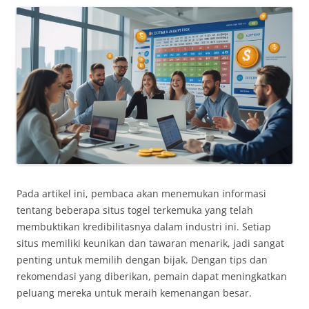
Pada artikel ini, pembaca akan menemukan informasi
tentang beberapa situs togel terkemuka yang telah
membuktikan kredibilitasnya dalam industri ini. Setiap
situs memiliki keunikan dan tawaran menarik, jadi sangat
penting untuk memilih dengan bijak. Dengan tips dan
rekomendasi yang diberikan, pemain dapat meningkatkan
peluang mereka untuk meraih kemenangan besar.