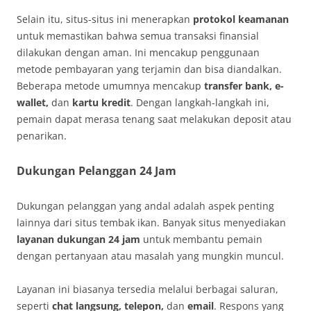
Selain itu, situs-situs ini menerapkan
protokol keamanan
untuk memastikan bahwa semua transaksi finansial
dilakukan dengan aman. Ini mencakup penggunaan
metode pembayaran yang terjamin dan bisa diandalkan.
Beberapa metode umumnya mencakup
transfer bank, e-
wallet,
dan
kartu kredit
. Dengan langkah-langkah ini,
pemain dapat merasa tenang saat melakukan deposit atau
penarikan.
Dukungan Pelanggan 24 Jam
Dukungan pelanggan yang andal adalah aspek penting
lainnya dari situs tembak ikan. Banyak situs menyediakan
layanan dukungan 24 jam
untuk membantu pemain
dengan pertanyaan atau masalah yang mungkin muncul.
Layanan ini biasanya tersedia melalui berbagai saluran,
seperti
chat langsung, telepon,
dan
email
. Respons yang