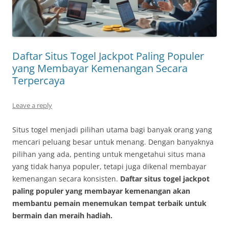
Daftar Situs Togel Jackpot Paling Populer
yang Membayar Kemenangan Secara
Terpercaya
Leave a reply
Situs togel menjadi pilihan utama bagi banyak orang yang
mencari peluang besar untuk menang. Dengan banyaknya
pilihan yang ada, penting untuk mengetahui situs mana
yang tidak hanya populer, tetapi juga dikenal membayar
kemenangan secara konsisten.
Daftar situs togel jackpot
paling populer yang membayar kemenangan akan
membantu pemain menemukan tempat terbaik untuk
bermain dan meraih hadiah.