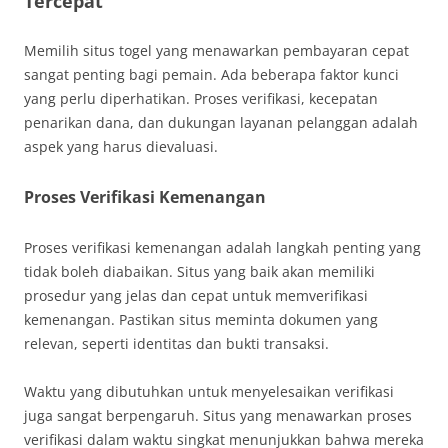
Tercepat
Memilih situs togel yang menawarkan pembayaran cepat
sangat penting bagi pemain. Ada beberapa faktor kunci
yang perlu diperhatikan. Proses verifikasi, kecepatan
penarikan dana, dan dukungan layanan pelanggan adalah
aspek yang harus dievaluasi.
Proses Verifikasi Kemenangan
Proses verifikasi kemenangan adalah langkah penting yang
tidak boleh diabaikan. Situs yang baik akan memiliki
prosedur yang jelas dan cepat untuk memverifikasi
kemenangan. Pastikan situs meminta dokumen yang
relevan, seperti identitas dan bukti transaksi.
Waktu yang dibutuhkan untuk menyelesaikan verifikasi
juga sangat berpengaruh. Situs yang menawarkan proses
verifikasi dalam waktu singkat menunjukkan bahwa mereka