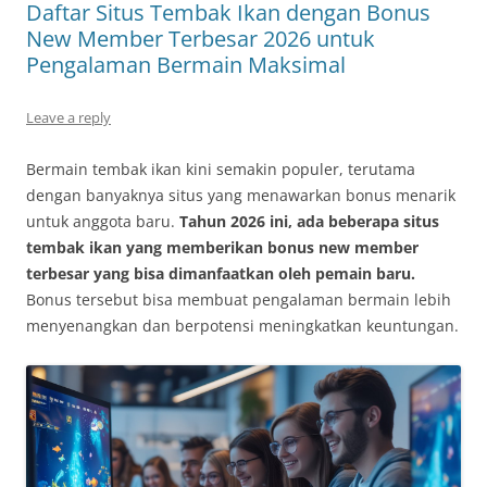
Daftar Situs Tembak Ikan dengan Bonus
New Member Terbesar 2026 untuk
Pengalaman Bermain Maksimal
Leave a reply
Bermain tembak ikan kini semakin populer, terutama
dengan banyaknya situs yang menawarkan bonus menarik
untuk anggota baru.
Tahun 2026 ini, ada beberapa situs
tembak ikan yang memberikan bonus new member
terbesar yang bisa dimanfaatkan oleh pemain baru.
Bonus tersebut bisa membuat pengalaman bermain lebih
menyenangkan dan berpotensi meningkatkan keuntungan.