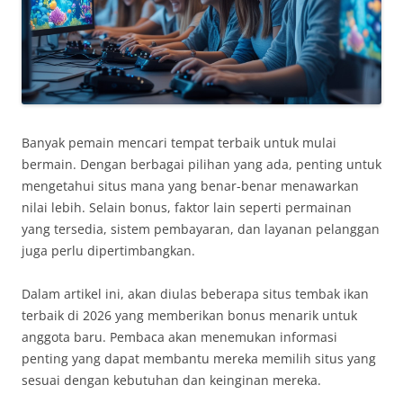
Banyak pemain mencari tempat terbaik untuk mulai
bermain. Dengan berbagai pilihan yang ada, penting untuk
mengetahui situs mana yang benar-benar menawarkan
nilai lebih. Selain bonus, faktor lain seperti permainan
yang tersedia, sistem pembayaran, dan layanan pelanggan
juga perlu dipertimbangkan.
Dalam artikel ini, akan diulas beberapa situs tembak ikan
terbaik di 2026 yang memberikan bonus menarik untuk
anggota baru. Pembaca akan menemukan informasi
penting yang dapat membantu mereka memilih situs yang
sesuai dengan kebutuhan dan keinginan mereka.