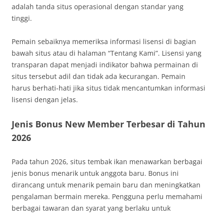
adalah tanda situs operasional dengan standar yang
tinggi.
Pemain sebaiknya memeriksa informasi lisensi di bagian
bawah situs atau di halaman “Tentang Kami”. Lisensi yang
transparan dapat menjadi indikator bahwa permainan di
situs tersebut adil dan tidak ada kecurangan. Pemain
harus berhati-hati jika situs tidak mencantumkan informasi
lisensi dengan jelas.
Jenis Bonus New Member Terbesar di Tahun
2026
Pada tahun 2026, situs tembak ikan menawarkan berbagai
jenis bonus menarik untuk anggota baru. Bonus ini
dirancang untuk menarik pemain baru dan meningkatkan
pengalaman bermain mereka. Pengguna perlu memahami
berbagai tawaran dan syarat yang berlaku untuk