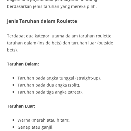
berdasarkan jenis taruhan yang mereka pilih.
Jenis Taruhan dalam Roulette
Terdapat dua kategori utama dalam taruhan roulette:
taruhan dalam (inside bets) dan taruhan luar (outside
bets).
Taruhan Dalam:
Taruhan pada angka tunggal (straight-up).
Taruhan pada dua angka (split).
Taruhan pada tiga angka (street).
Taruhan Luar:
Warna (merah atau hitam).
Genap atau ganjil.