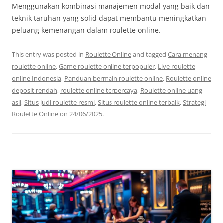
Menggunakan kombinasi manajemen modal yang baik dan
teknik taruhan yang solid dapat membantu meningkatkan
peluang kemenangan dalam roulette online.
This entry was posted in
Roulette Online
and tagged
Cara menang
roulette online
,
Game roulette online terpopuler
,
Live roulette
online Indonesia
,
Panduan bermain roulette online
,
Roulette online
deposit rendah
,
roulette online terpercaya
,
Roulette online uang
asli
,
Situs judi roulette resmi
,
Situs roulette online terbaik
,
Strategi
Roulette Online
on
24/06/2025
.