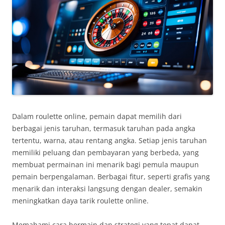
Dalam roulette online, pemain dapat memilih dari
berbagai jenis taruhan, termasuk taruhan pada angka
tertentu, warna, atau rentang angka. Setiap jenis taruhan
memiliki peluang dan pembayaran yang berbeda, yang
membuat permainan ini menarik bagi pemula maupun
pemain berpengalaman. Berbagai fitur, seperti grafis yang
menarik dan interaksi langsung dengan dealer, semakin
meningkatkan daya tarik roulette online.
Memahami cara bermain dan strategi yang tepat dapat