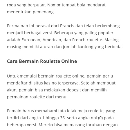
roda yang berputar. Nomor tempat bola mendarat
menentukan pemenang.
Permainan ini berasal dari Prancis dan telah berkembang
menjadi berbagai versi. Beberapa yang paling populer
adalah European, American, dan French roulette. Masing-
masing memiliki aturan dan jumlah kantong yang berbeda.
Cara Bermain Roulette Online
Untuk memulai bermain roulette online, pemain perlu
mendaftar di situs kasino terpercaya. Setelah membuat
akun, pemain bisa melakukan deposit dan memilih
permainan roulette dari menu.
Pemain harus memahami tata letak meja roulette, yang
terdiri dari angka 1 hingga 36, serta angka nol (0) pada
beberapa versi. Mereka bisa memasang taruhan dengan