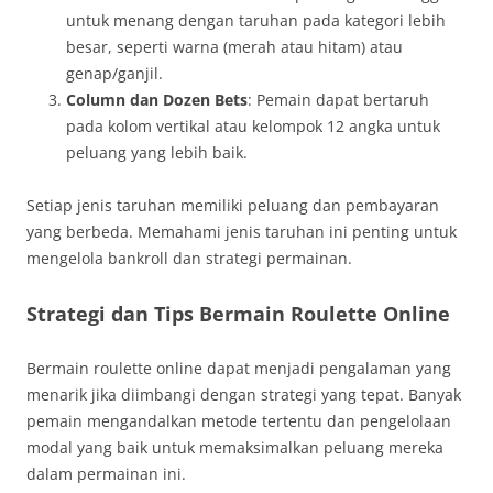
untuk menang dengan taruhan pada kategori lebih
besar, seperti warna (merah atau hitam) atau
genap/ganjil.
Column dan Dozen Bets
: Pemain dapat bertaruh
pada kolom vertikal atau kelompok 12 angka untuk
peluang yang lebih baik.
Setiap jenis taruhan memiliki peluang dan pembayaran
yang berbeda. Memahami jenis taruhan ini penting untuk
mengelola bankroll dan strategi permainan.
Strategi dan Tips Bermain Roulette Online
Bermain roulette online dapat menjadi pengalaman yang
menarik jika diimbangi dengan strategi yang tepat. Banyak
pemain mengandalkan metode tertentu dan pengelolaan
modal yang baik untuk memaksimalkan peluang mereka
dalam permainan ini.