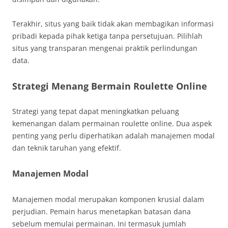
Terakhir, situs yang baik tidak akan membagikan informasi
pribadi kepada pihak ketiga tanpa persetujuan. Pilihlah
situs yang transparan mengenai praktik perlindungan
data.
Strategi Menang Bermain Roulette Online
Strategi yang tepat dapat meningkatkan peluang
kemenangan dalam permainan roulette online. Dua aspek
penting yang perlu diperhatikan adalah manajemen modal
dan teknik taruhan yang efektif.
Manajemen Modal
Manajemen modal merupakan komponen krusial dalam
perjudian. Pemain harus menetapkan batasan dana
sebelum memulai permainan. Ini termasuk jumlah