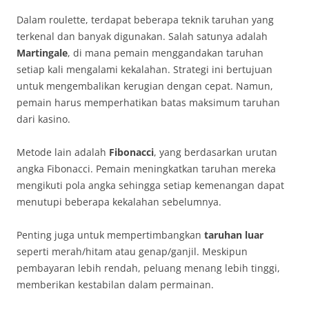
Dalam roulette, terdapat beberapa teknik taruhan yang
terkenal dan banyak digunakan. Salah satunya adalah
Martingale
, di mana pemain menggandakan taruhan
setiap kali mengalami kekalahan. Strategi ini bertujuan
untuk mengembalikan kerugian dengan cepat. Namun,
pemain harus memperhatikan batas maksimum taruhan
dari kasino.
Metode lain adalah
Fibonacci
, yang berdasarkan urutan
angka Fibonacci. Pemain meningkatkan taruhan mereka
mengikuti pola angka sehingga setiap kemenangan dapat
menutupi beberapa kekalahan sebelumnya.
Penting juga untuk mempertimbangkan
taruhan luar
seperti merah/hitam atau genap/ganjil. Meskipun
pembayaran lebih rendah, peluang menang lebih tinggi,
memberikan kestabilan dalam permainan.