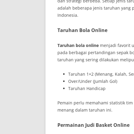
dan strategi berbeda. Setiap jenis ta
adalah beberapa jenis taruhan yang p
Indonesia.
Taruhan Bola Online
Taruhan bola online
menjadi favorit 
pada berbagai pertandingan sepak bola
taruhan yang sering dilakukan meliput
Taruhan 1×2 (Menang, Kalah, Ser
Over/Under (Jumlah Gol)
Taruhan Handicap
Pemain perlu memahami statistik ti
menang dalam taruhan ini.
Permainan Judi Basket Online