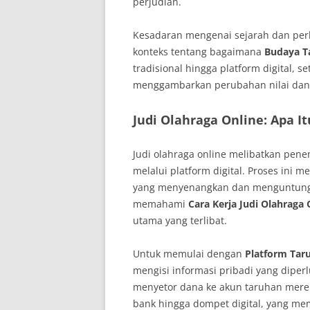
perjudian.
Kesadaran mengenai sejarah dan per
konteks tentang bagaimana
Budaya T
tradisional hingga platform digital, s
menggambarkan perubahan nilai dan 
Judi Olahraga Online: Apa 
Judi olahraga online melibatkan pen
melalui platform digital. Proses ini
yang menyenangkan dan menguntung
memahami
Cara Kerja Judi Olahraga 
utama yang terlibat.
Untuk memulai dengan
Platform Tar
mengisi informasi pribadi yang diper
menyetor dana ke akun taruhan mereka
bank hingga dompet digital, yang 