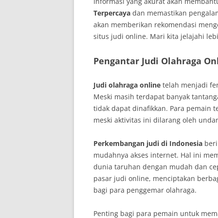
Informasi yang akurat akan memban
Terpercaya
dan memastikan pengalam
akan memberikan rekomendasi mengen
situs judi online. Mari kita jelajahi le
Pengantar Judi Olahraga Onl
Judi olahraga online
telah menjadi f
Meski masih terdapat banyak tantang
tidak dapat dinafikkan. Para pemain 
meski aktivitas ini dilarang oleh und
Perkembangan judi di Indonesia
beri
mudahnya akses internet. Hal ini me
dunia taruhan dengan mudah dan ce
pasar judi online, menciptakan berba
bagi para penggemar olahraga.
Penting bagi para pemain untuk mema