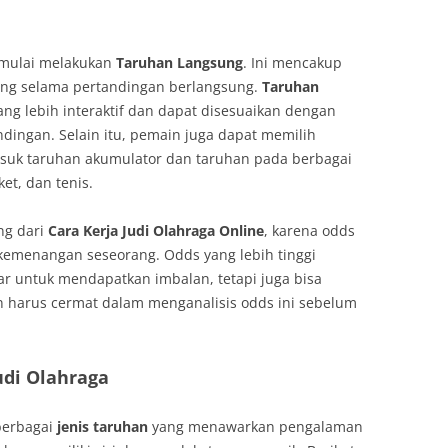
 mulai melakukan
Taruhan Langsung
. Ini mencakup
ung selama pertandingan berlangsung.
Taruhan
 lebih interaktif dan dapat disesuaikan dengan
dingan. Selain itu, pemain juga dapat memilih
asuk taruhan akumulator dan taruhan pada berbagai
ket, dan tenis.
ng dari
Cara Kerja Judi Olahraga Online
, karena odds
kemenangan seseorang. Odds yang lebih tinggi
r untuk mendapatkan imbalan, tetapi juga bisa
ain harus cermat dalam menganalisis odds ini sebelum
udi Olahraga
 berbagai
jenis taruhan
yang menawarkan pengalaman