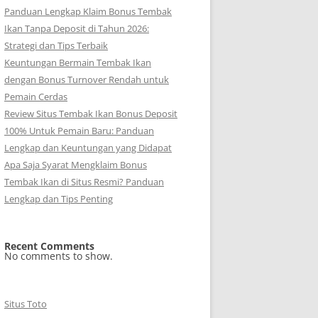
Panduan Lengkap Klaim Bonus Tembak
Ikan Tanpa Deposit di Tahun 2026:
Strategi dan Tips Terbaik
Keuntungan Bermain Tembak Ikan
dengan Bonus Turnover Rendah untuk
Pemain Cerdas
Review Situs Tembak Ikan Bonus Deposit
100% Untuk Pemain Baru: Panduan
Lengkap dan Keuntungan yang Didapat
Apa Saja Syarat Mengklaim Bonus
Tembak Ikan di Situs Resmi? Panduan
Lengkap dan Tips Penting
Recent Comments
No comments to show.
Situs Toto