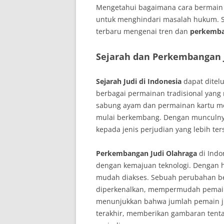
Mengetahui bagaimana cara bermain 
untuk menghindari masalah hukum. Se
terbaru mengenai tren dan
perkemba
Sejarah dan Perkembangan J
Sejarah Judi di Indonesia
dapat ditel
berbagai permainan tradisional yang
sabung ayam dan permainan kartu m
mulai berkembang. Dengan munculnya
kepada jenis perjudian yang lebih ters
Perkembangan Judi Olahraga
di Indo
dengan kemajuan teknologi. Dengan ha
mudah diakses. Sebuah perubahan bes
diperkenalkan, mempermudah pemain u
menunjukkan bahwa jumlah pemain ju
terakhir, memberikan gambaran tent