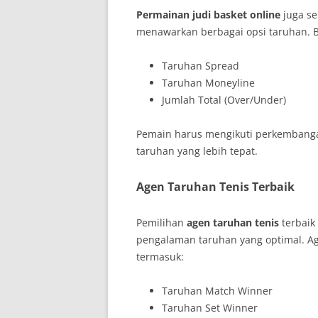
Permainan judi basket online
juga se
menawarkan berbagai opsi taruhan. 
Taruhan Spread
Taruhan Moneyline
Jumlah Total (Over/Under)
Pemain harus mengikuti perkembangan
taruhan yang lebih tepat.
Agen Taruhan Tenis Terbaik
Pemilihan
agen taruhan tenis
terbaik
pengalaman taruhan yang optimal. Ag
termasuk:
Taruhan Match Winner
Taruhan Set Winner