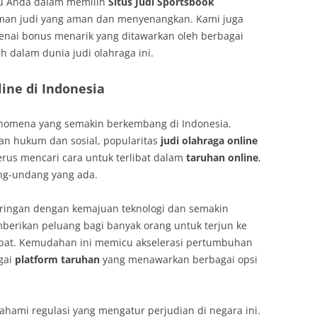
tu Anda dalam memilih
Situs Judi Sportsbook
an judi yang aman dan menyenangkan. Kami juga
ai bonus menarik yang ditawarkan oleh berbagai
bih dalam dunia judi olahraga ini.
ine di Indonesia
enomena yang semakin berkembang di Indonesia.
an hukum dan sosial, popularitas
judi olahraga online
terus mencari cara untuk terlibat dalam
taruhan online
,
ang-undang yang ada.
ringan dengan kemajuan teknologi dan semakin
mberikan peluang bagi banyak orang untuk terjun ke
pat. Kemudahan ini memicu akselerasi pertumbuhan
gai
platform taruhan
yang menawarkan berbagai opsi
hami regulasi yang mengatur perjudian di negara ini.