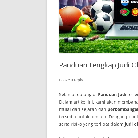
Panduan Lengkap Judi Ol
Leave a reply
Selamat datang di
Panduan Judi
terl
Dalam artikel ini, kami akan membaha
mulai dari sejarah dan
perkembangan
tersedia untuk pemain. Dengan popul
serta risiko yang terlibat dalam
judi o