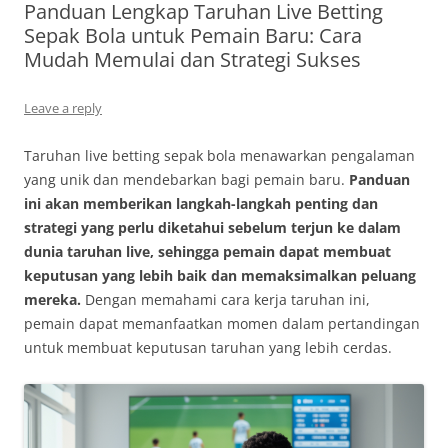
Panduan Lengkap Taruhan Live Betting
Sepak Bola untuk Pemain Baru: Cara
Mudah Memulai dan Strategi Sukses
Leave a reply
Taruhan live betting sepak bola menawarkan pengalaman
yang unik dan mendebarkan bagi pemain baru.
Panduan
ini akan memberikan langkah-langkah penting dan
strategi yang perlu diketahui sebelum terjun ke dalam
dunia taruhan live, sehingga pemain dapat membuat
keputusan yang lebih baik dan memaksimalkan peluang
mereka.
Dengan memahami cara kerja taruhan ini,
pemain dapat memanfaatkan momen dalam pertandingan
untuk membuat keputusan taruhan yang lebih cerdas.