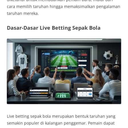
cara memilih taruhan hingga memaksimalkan pengalaman
taruhan mereka.
Dasar-Dasar Live Betting Sepak Bola
Live betting sepak bola merupakan bentuk taruhan yang
semakin populer di kalangan penggemar. Pemain dapat