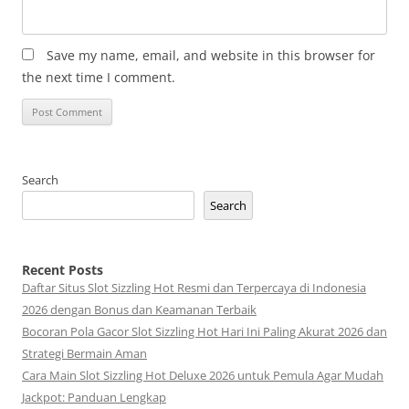
Save my name, email, and website in this browser for
the next time I comment.
Search
Search
Recent Posts
Daftar Situs Slot Sizzling Hot Resmi dan Terpercaya di Indonesia
2026 dengan Bonus dan Keamanan Terbaik
Bocoran Pola Gacor Slot Sizzling Hot Hari Ini Paling Akurat 2026 dan
Strategi Bermain Aman
Cara Main Slot Sizzling Hot Deluxe 2026 untuk Pemula Agar Mudah
Jackpot: Panduan Lengkap