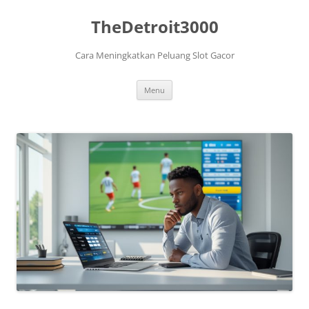
TheDetroit3000
Cara Meningkatkan Peluang Slot Gacor
Skip
Menu
to
content