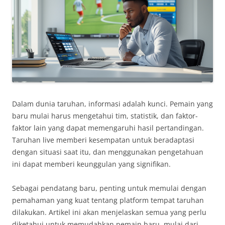
Dalam dunia taruhan, informasi adalah kunci. Pemain yang
baru mulai harus mengetahui tim, statistik, dan faktor-
faktor lain yang dapat memengaruhi hasil pertandingan.
Taruhan live memberi kesempatan untuk beradaptasi
dengan situasi saat itu, dan menggunakan pengetahuan
ini dapat memberi keunggulan yang signifikan.
Sebagai pendatang baru, penting untuk memulai dengan
pemahaman yang kuat tentang platform tempat taruhan
dilakukan. Artikel ini akan menjelaskan semua yang perlu
diketahui untuk memudahkan pemain baru, mulai dari