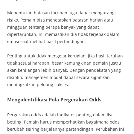
Menentukan batasan taruhan juga dapat mengurangi
risiko. Pemain bisa menetapkan batasan harian atau
mingguan tentang berapa banyak yang dapat
dipertaruhkan. Ini memastikan dia tidak terjebak dalam
emosi saat melihat hasil pertandingan.
Penting untuk tidak mengejar kerugian. Jika hasil taruhan
tidak sesuai harapan, besar kemungkinan pemain justru
akan kehilangan lebih banyak. Dengan pendekatan yang
disiplin, manajemen modal dapat secara signifikan
meningkatkan peluang sukses.
Mengidentifikasi Pola Pergerakan Odds
Pergerakan odds adalah indikator penting dalam live
betting. Pemain harus memperhatikan bagaimana odds
berubah seiring berjalannya pertandingan. Perubahan ini