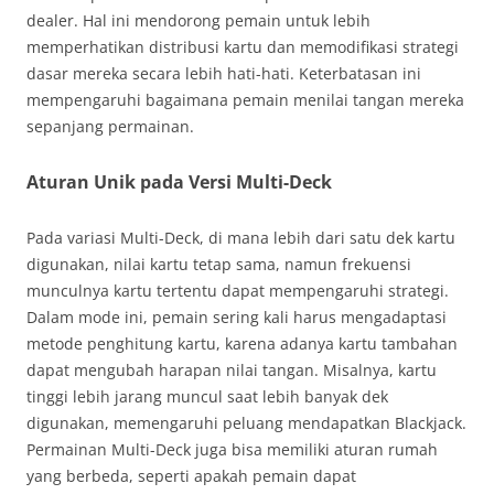
dealer. Hal ini mendorong pemain untuk lebih
memperhatikan distribusi kartu dan memodifikasi strategi
dasar mereka secara lebih hati-hati. Keterbatasan ini
mempengaruhi bagaimana pemain menilai tangan mereka
sepanjang permainan.
Aturan Unik pada Versi Multi-Deck
Pada variasi Multi-Deck, di mana lebih dari satu dek kartu
digunakan, nilai kartu tetap sama, namun frekuensi
munculnya kartu tertentu dapat mempengaruhi strategi.
Dalam mode ini, pemain sering kali harus mengadaptasi
metode penghitung kartu, karena adanya kartu tambahan
dapat mengubah harapan nilai tangan. Misalnya, kartu
tinggi lebih jarang muncul saat lebih banyak dek
digunakan, memengaruhi peluang mendapatkan Blackjack.
Permainan Multi-Deck juga bisa memiliki aturan rumah
yang berbeda, seperti apakah pemain dapat