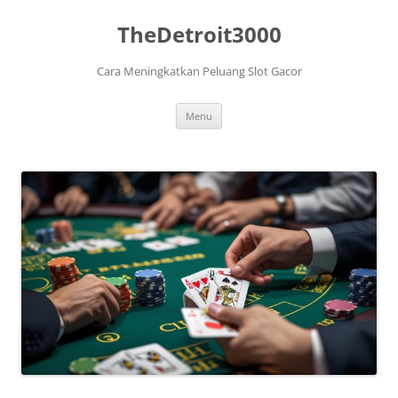
TheDetroit3000
Cara Meningkatkan Peluang Slot Gacor
Skip
Menu
to
content