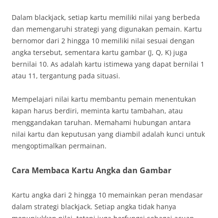
Dalam blackjack, setiap kartu memiliki nilai yang berbeda
dan memengaruhi strategi yang digunakan pemain. Kartu
bernomor dari 2 hingga 10 memiliki nilai sesuai dengan
angka tersebut, sementara kartu gambar (J, Q, K) juga
bernilai 10. As adalah kartu istimewa yang dapat bernilai 1
atau 11, tergantung pada situasi.
Mempelajari nilai kartu membantu pemain menentukan
kapan harus berdiri, meminta kartu tambahan, atau
menggandakan taruhan. Memahami hubungan antara
nilai kartu dan keputusan yang diambil adalah kunci untuk
mengoptimalkan permainan.
Cara Membaca Kartu Angka dan Gambar
Kartu angka dari 2 hingga 10 memainkan peran mendasar
dalam strategi blackjack. Setiap angka tidak hanya