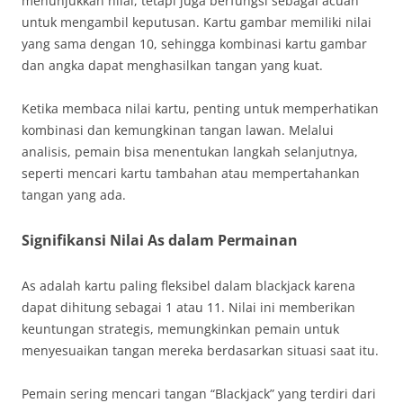
menunjukkan nilai, tetapi juga berfungsi sebagai acuan
untuk mengambil keputusan. Kartu gambar memiliki nilai
yang sama dengan 10, sehingga kombinasi kartu gambar
dan angka dapat menghasilkan tangan yang kuat.
Ketika membaca nilai kartu, penting untuk memperhatikan
kombinasi dan kemungkinan tangan lawan. Melalui
analisis, pemain bisa menentukan langkah selanjutnya,
seperti mencari kartu tambahan atau mempertahankan
tangan yang ada.
Signifikansi Nilai As dalam Permainan
As adalah kartu paling fleksibel dalam blackjack karena
dapat dihitung sebagai 1 atau 11. Nilai ini memberikan
keuntungan strategis, memungkinkan pemain untuk
menyesuaikan tangan mereka berdasarkan situasi saat itu.
Pemain sering mencari tangan “Blackjack” yang terdiri dari