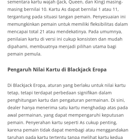
sementara kartu wajah (Jack, Queen, dan King) masing-
masing bernilai 10. Kartu As dapat bernilai 1 atau 11,
tergantung pada situasi tangan pemain. Penyesuaian ini
memungkinkan pemain untuk memiliki fleksibilitas dalam
mencapai total 21 atau mendekatinya. Pada umumnya,
penilaian kartu di versi ini cukup konsisten dan mudah
dipahami, membuatnya menjadi pilihan utama bagi
pemain pemula.
Pengaruh Nilai Kartu di Blackjack Eropa
Di Blackjack Eropa, aturan yang berlaku untuk nilai kartu
tetap, tetapi terdapat perbedaan signifikan dalam
penghitungan kartu dan pengaturan permainan. Di sini,
dealer hanya menerima satu kartu menghadap atas pada
awal permainan, yang dapat mempengaruhi keputusan
pemain. Penyerahan kartu seperti As cukup penting,
karena pemain tidak dapat membagi atau menggandakan
taruhan pada kartu tertentu tanpa melihat kartu kedua