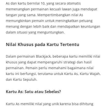
As dan kartu bernilai 10, yang secara otomatis
memenangkan permainan kecuali lawan juga mendapat
tangan yang sama. Mempertimbangkan nilai As
memungkinkan pemain untuk meningkatkan peluang
menang dengan lebih baik dan mendapatkan keuntungan
dalam situasi yang menguntungkan.
Nilai Khusus pada Kartu Tertentu
Dalam permainan Blackjack, beberapa kartu memiliki nilai
khusus yang dapat mempengaruhi strategi dan hasil
permainan. Pemain perlu memahami bagaimana nilai
kartu ini berfungsi, terutama untuk Kartu As, Kartu Wajah,
dan Kartu Sepuluh.
Kartu As: Satu atau Sebelas?
Kartu As memiliki nilai yang unik karena bisa dihitung