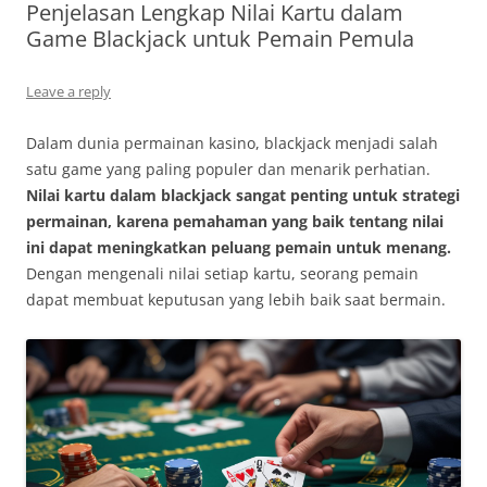
Penjelasan Lengkap Nilai Kartu dalam
Game Blackjack untuk Pemain Pemula
Leave a reply
Dalam dunia permainan kasino, blackjack menjadi salah
satu game yang paling populer dan menarik perhatian.
Nilai kartu dalam blackjack sangat penting untuk strategi
permainan, karena pemahaman yang baik tentang nilai
ini dapat meningkatkan peluang pemain untuk menang.
Dengan mengenali nilai setiap kartu, seorang pemain
dapat membuat keputusan yang lebih baik saat bermain.