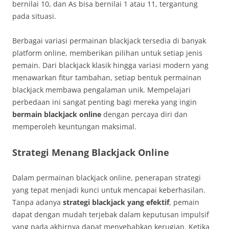
bernilai 10, dan As bisa bernilai 1 atau 11, tergantung
pada situasi.
Berbagai variasi permainan blackjack tersedia di banyak
platform online, memberikan pilihan untuk setiap jenis
pemain. Dari blackjack klasik hingga variasi modern yang
menawarkan fitur tambahan, setiap bentuk permainan
blackjack membawa pengalaman unik. Mempelajari
perbedaan ini sangat penting bagi mereka yang ingin
bermain blackjack online
dengan percaya diri dan
memperoleh keuntungan maksimal.
Strategi Menang Blackjack Online
Dalam permainan blackjack online, penerapan strategi
yang tepat menjadi kunci untuk mencapai keberhasilan.
Tanpa adanya
strategi blackjack yang efektif
, pemain
dapat dengan mudah terjebak dalam keputusan impulsif
yang pada akhirnya dapat menyebabkan kerugian. Ketika