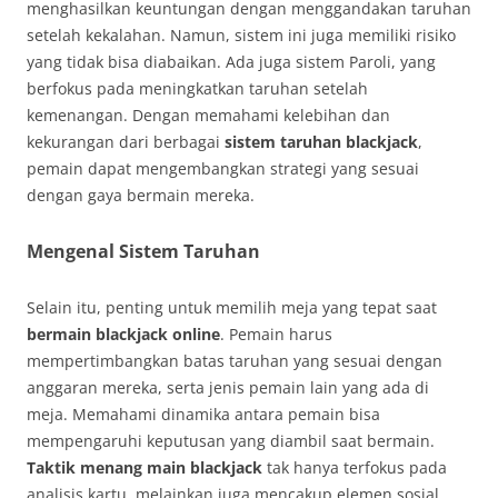
menghasilkan keuntungan dengan menggandakan taruhan
setelah kekalahan. Namun, sistem ini juga memiliki risiko
yang tidak bisa diabaikan. Ada juga sistem Paroli, yang
berfokus pada meningkatkan taruhan setelah
kemenangan. Dengan memahami kelebihan dan
kekurangan dari berbagai
sistem taruhan blackjack
,
pemain dapat mengembangkan strategi yang sesuai
dengan gaya bermain mereka.
Mengenal Sistem Taruhan
Selain itu, penting untuk memilih meja yang tepat saat
bermain blackjack online
. Pemain harus
mempertimbangkan batas taruhan yang sesuai dengan
anggaran mereka, serta jenis pemain lain yang ada di
meja. Memahami dinamika antara pemain bisa
mempengaruhi keputusan yang diambil saat bermain.
Taktik menang main blackjack
tak hanya terfokus pada
analisis kartu, melainkan juga mencakup elemen sosial