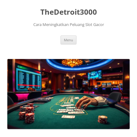
TheDetroit3000
Cara Meningkatkan Peluang Slot Gacor
Skip
Menu
to
content