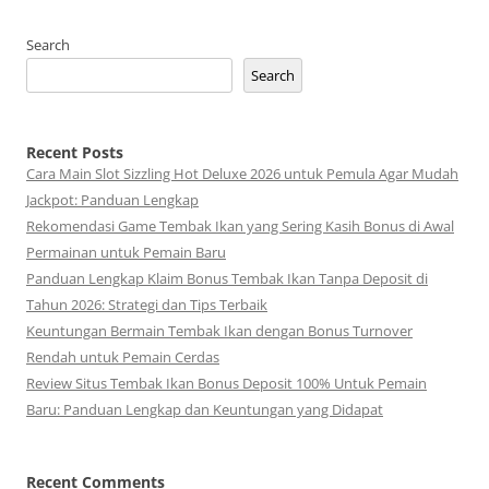
Search
Search
Recent Posts
Cara Main Slot Sizzling Hot Deluxe 2026 untuk Pemula Agar Mudah
Jackpot: Panduan Lengkap
Rekomendasi Game Tembak Ikan yang Sering Kasih Bonus di Awal
Permainan untuk Pemain Baru
Panduan Lengkap Klaim Bonus Tembak Ikan Tanpa Deposit di
Tahun 2026: Strategi dan Tips Terbaik
Keuntungan Bermain Tembak Ikan dengan Bonus Turnover
Rendah untuk Pemain Cerdas
Review Situs Tembak Ikan Bonus Deposit 100% Untuk Pemain
Baru: Panduan Lengkap dan Keuntungan yang Didapat
Recent Comments