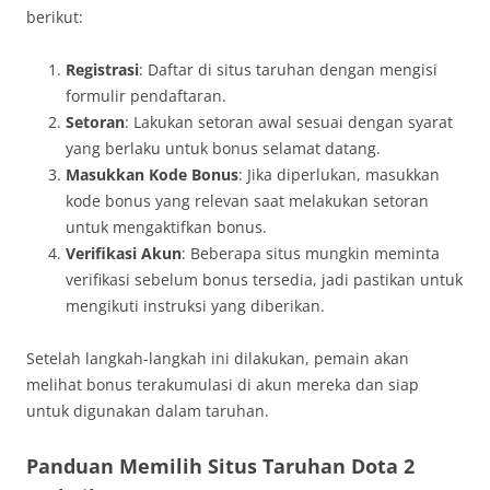
berikut:
Registrasi
: Daftar di situs taruhan dengan mengisi
formulir pendaftaran.
Setoran
: Lakukan setoran awal sesuai dengan syarat
yang berlaku untuk bonus selamat datang.
Masukkan Kode Bonus
: Jika diperlukan, masukkan
kode bonus yang relevan saat melakukan setoran
untuk mengaktifkan bonus.
Verifikasi Akun
: Beberapa situs mungkin meminta
verifikasi sebelum bonus tersedia, jadi pastikan untuk
mengikuti instruksi yang diberikan.
Setelah langkah-langkah ini dilakukan, pemain akan
melihat bonus terakumulasi di akun mereka dan siap
untuk digunakan dalam taruhan.
Panduan Memilih Situs Taruhan Dota 2