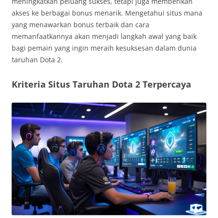
meningkatkan peluang sukses, tetapi juga memberikan
akses ke berbagai bonus menarik. Mengetahui situs mana
yang menawarkan bonus terbaik dan cara
memanfaatkannya akan menjadi langkah awal yang baik
bagi pemain yang ingin meraih kesuksesan dalam dunia
taruhan Dota 2.
Kriteria Situs Taruhan Dota 2 Terpercaya