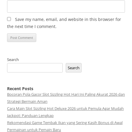
Save my name, email, and website in this browser for
the next time I comment.
Search
Search
Recent Posts
Bocoran Pola Gacor Slot Sizzling Hot Hari Ini Paling Akurat 2026 dan
Strategi Bermain Aman
Cara Main Slot Sizzling Hot Deluxe 2026 untuk Pemula Agar Mudah
Jackpot: Panduan Lengkap
Rekomendasi Game Tembak Ikan yang Sering Kasih Bonus di Awal
Permainan untuk Pemain Baru