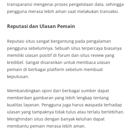
transparansi mengenai proses pengelolaan data, sehingga
pengguna merasa lebih aman saat melakukan transaksi.
Reputasi dan Ulasan Pemain
Reputasi situs sangat bergantung pada pengalaman
pengguna sebelumnya. Sebuah situs terpercaya biasanya
memiliki ulasan positif di forum dan situs review yang
kredibel. Sangat disarankan untuk membaca ulasan
pemain di berbagai platform sebelum membuat
keputusan.
Membandingkan opini dari berbagai sumber dapat
memberikan gambaran yang lebih lengkap tentang
kualitas layanan. Pengguna juga harus waspada terhadap
ulasan yang tampaknya tidak tulus atau terlalu berlebihan.
Menghindari situs dengan banyak keluhan dapat
membantu pemain merasa lebih aman.