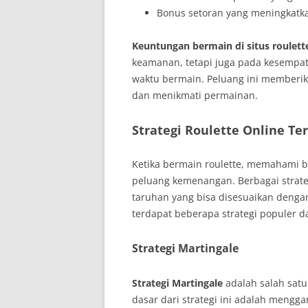
Bonus setoran yang meningkatka
Keuntungan bermain di situs roulett
keamanan, tetapi juga pada kesempa
waktu bermain. Peluang ini memberi
dan menikmati permainan.
Strategi Roulette Online Te
Ketika bermain roulette, memahami 
peluang kemenangan. Berbagai strat
taruhan yang bisa disesuaikan denga
terdapat beberapa strategi populer 
Strategi Martingale
Strategi Martingale
adalah salah satu
dasar dari strategi ini adalah mengg