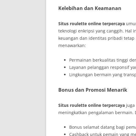
Kelebihan dan Keamanan
Situs roulette online terpercaya
umumn
teknologi enkripsi yang canggih. Hal 
keuangan dan identitas pribadi tetap 
menawarkan:
Permainan berkualitas tinggi de
Layanan pelanggan responsif ya
Lingkungan bermain yang transp
Bonus dan Promosi Menarik
Situs roulette online terpercaya
juga
meningkatkan pengalaman bermain. 
Bonus selamat datang bagi pema
Cashback untuk pemain yang me