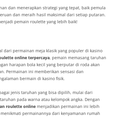
an dan menerapkan strategi yang tepat, baik pemula
ruan dan meraih hasil maksimal dari setiap putaran.
menjadi pemain roulette yang lebih baik!
e
al dari permainan meja klasik yang populer di kasino
ulette online terpercaya
, pemain memasang taruhan
gan harapan bola kecil yang berputar di roda akan
an. Permainan ini memberikan sensasi dan
ngalaman bermain di kasino fisik.
agai jenis taruhan yang bisa dipilih, mulai dari
 taruhan pada warna atau kelompok angka. Dengan
an roulette online
menjadikan permainan ini lebih
t menikmati permainannya dari kenyamanan rumah