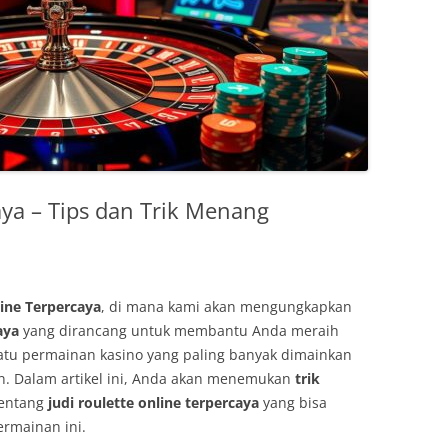
aya – Tips dan Trik Menang
ine Terpercaya
, di mana kami akan mengungkapkan
aya
yang dirancang untuk membantu Anda meraih
atu permainan kasino yang paling banyak dimainkan
n. Dalam artikel ini, Anda akan menemukan
trik
tentang
judi roulette online terpercaya
yang bisa
rmainan ini.