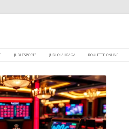
Skip
to
E
JUDI ESPORTS
JUDI OLAHRAGA
ROULETTE ONLINE
content