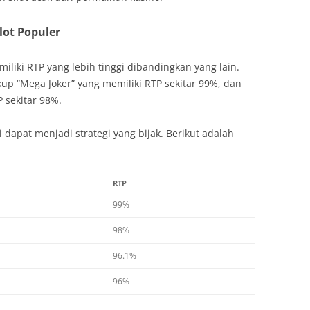
lot Populer
iliki RTP yang lebih tinggi dibandingkan yang lain.
up “Mega Joker” yang memiliki RTP sekitar 99%, dan
 sekitar 98%.
dapat menjadi strategi yang bijak. Berikut adalah
RTP
99%
98%
96.1%
96%