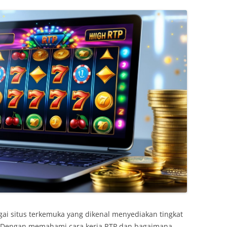
i situs terkemuka yang dikenal menyediakan tingkat
Dengan memahami cara kerja RTP dan bagaimana