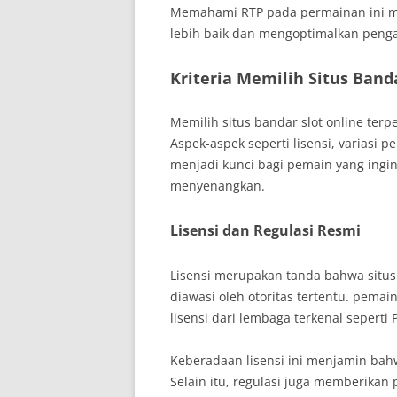
Memahami RTP pada permainan ini 
lebih baik dan mengoptimalkan peng
Kriteria Memilih Situs Band
Memilih situs bandar slot online te
Aspek-aspek seperti lisensi, variasi 
menjadi kunci bagi pemain yang ing
menyenangkan.
Lisensi dan Regulasi Resmi
Lisensi merupakan tanda bahwa situs 
diawasi oleh otoritas tertentu. pema
lisensi dari lembaga terkenal sepert
Keberadaan lisensi ini menjamin bah
Selain itu, regulasi juga memberikan