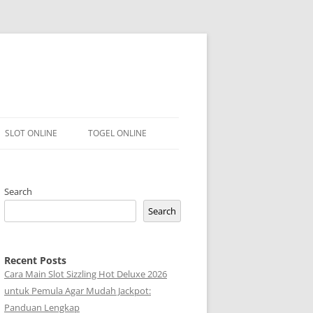
SLOT ONLINE
TOGEL ONLINE
Search
Search
Recent Posts
Cara Main Slot Sizzling Hot Deluxe 2026
untuk Pemula Agar Mudah Jackpot:
Panduan Lengkap