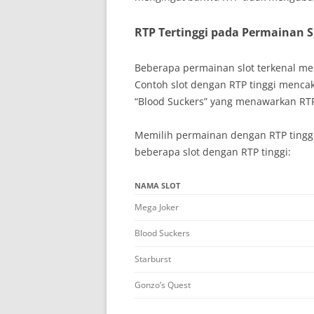
RTP Tertinggi pada Permainan S
Beberapa permainan slot terkenal mem
Contoh slot dengan RTP tinggi mencak
“Blood Suckers” yang menawarkan RTP
Memilih permainan dengan RTP tinggi 
beberapa slot dengan RTP tinggi:
NAMA SLOT
Mega Joker
Blood Suckers
Starburst
Gonzo’s Quest