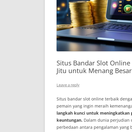
Situs Bandar Slot Online
Jitu untuk Menang Besar
Leave a reply
Situs bandar slot online terbaik den
pemain yang ingin meraih kemenanga
langkah kunci untuk meningkatkan
keuntungan.
Dalam dunia perjudian o
perbedaan antara pengalaman yang bi