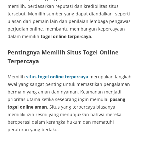
memilih, berdasarkan reputasi dan kredibilitas situs
tersebut. Memilih sumber yang dapat diandalkan, seperti
ulasan dari pemain lain dan penilaian lembaga pengawas
perjudian online, membantu membangun kepercayaan
dalam memilih
togel online terpercaya
.
Pentingnya Memilih Situs Togel Online
Terpercaya
Memilih
situs togel online terpercaya
merupakan langkah
awal yang sangat penting untuk memastikan pengalaman
bermain yang aman dan nyaman. Keamanan menjadi
prioritas utama ketika seseorang ingin memulai
pasang
togel online aman
. Situs yang terpercaya biasanya
memiliki izin resmi yang menunjukkan bahwa mereka
beroperasi dalam kerangka hukum dan mematuhi
peraturan yang berlaku.