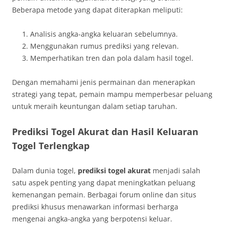
Beberapa metode yang dapat diterapkan meliputi:
Analisis angka-angka keluaran sebelumnya.
Menggunakan rumus prediksi yang relevan.
Memperhatikan tren dan pola dalam hasil togel.
Dengan memahami jenis permainan dan menerapkan
strategi yang tepat, pemain mampu memperbesar peluang
untuk meraih keuntungan dalam setiap taruhan.
Prediksi Togel Akurat dan Hasil Keluaran
Togel Terlengkap
Dalam dunia togel,
prediksi togel akurat
menjadi salah
satu aspek penting yang dapat meningkatkan peluang
kemenangan pemain. Berbagai forum online dan situs
prediksi khusus menawarkan informasi berharga
mengenai angka-angka yang berpotensi keluar.