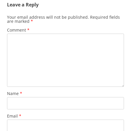
Leave a Reply
Your email address will not be published.
Required fields
are marked
*
Comment
*
Name
*
Email
*