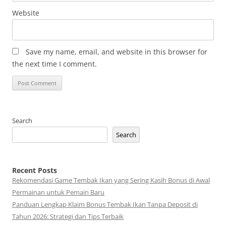
Website
Save my name, email, and website in this browser for
the next time I comment.
Search
Search
Recent Posts
Rekomendasi Game Tembak Ikan yang Sering Kasih Bonus di Awal
Permainan untuk Pemain Baru
Panduan Lengkap Klaim Bonus Tembak Ikan Tanpa Deposit di
Tahun 2026: Strategi dan Tips Terbaik