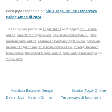
Baca Juga Ulasan Lain :
Situs Togel Online Terpercaya
Paling Aman di 2024
This entry was posted in
Togel Online
and tagged
bonus togel
online
,
cara daftar togel online
,
hasil togel online hari ini
,
jenis
pasaran togel online
,
keamanan bermain togel online
,
panduan
bermain togel online
,
situs togel online resmi
,
strategi bermain
togel online
,
tips prediksi togel online
,
togel online terpercaya
on
28/09/2024
.
Post
←
Mainkan Baccarat Dengan
Bandar Togel Online
navigation
Dealer Live – Kasino Online
Terpercaya di Indonesia
→