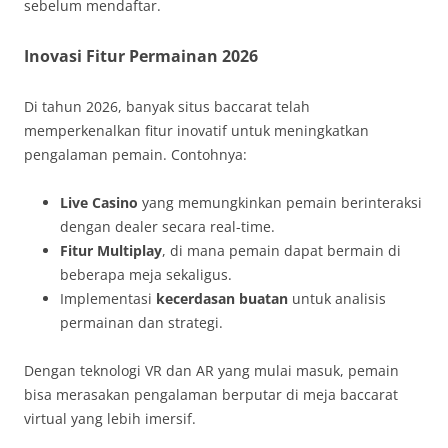
sebelum mendaftar.
Inovasi Fitur Permainan 2026
Di tahun 2026, banyak situs baccarat telah
memperkenalkan fitur inovatif untuk meningkatkan
pengalaman pemain. Contohnya:
Live Casino
yang memungkinkan pemain berinteraksi
dengan dealer secara real-time.
Fitur Multiplay
, di mana pemain dapat bermain di
beberapa meja sekaligus.
Implementasi
kecerdasan buatan
untuk analisis
permainan dan strategi.
Dengan teknologi VR dan AR yang mulai masuk, pemain
bisa merasakan pengalaman berputar di meja baccarat
virtual yang lebih imersif.