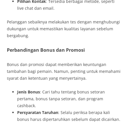
Pilihan Kontak
: Tersedia berbagai metode, seperti
live chat dan email.
Pelanggan sebaiknya melakukan tes dengan menghubungi
dukungan untuk memastikan kualitas layanan sebelum
bergabung.
Perbandingan Bonus dan Promosi
Bonus dan promosi dapat memberikan keuntungan
tambahan bagi pemain. Namun, penting untuk memahami
syarat dan ketentuan yang menyertainya.
Jenis Bonus
: Cari tahu tentang bonus setoran
pertama, bonus tanpa setoran, dan program
cashback.
Persyaratan Taruhan
: Selalu periksa berapa kali
bonus harus dipertaruhkan sebelum dapat dicairkan.