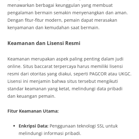
menawarkan berbagai keunggulan yang membuat
pengalaman bermain semakin menyenangkan dan aman.
Dengan fitur-fitur modern, pemain dapat merasakan
kenyamanan dan kemudahan saat bermain.
Keamanan dan Lisensi Resmi
Keamanan merupakan aspek paling penting dalam judi
online. Situs baccarat terpercaya harus memiliki lisensi
resmi dari otoritas yang diakui, seperti PAGCOR atau UKGC.
Lisensi ini menjamin bahwa situs tersebut mengikuti
standar keamanan yang ketat, melindungi data pribadi
dan keuangan pemain.
Fitur Keamanan Utama:
Enkripsi Data:
Penggunaan teknologi SSL untuk
melindungi informasi pribadi.