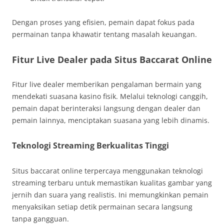
Dengan proses yang efisien, pemain dapat fokus pada
permainan tanpa khawatir tentang masalah keuangan.
Fitur Live Dealer pada Situs Baccarat Online
Fitur live dealer memberikan pengalaman bermain yang
mendekati suasana kasino fisik. Melalui teknologi canggih,
pemain dapat berinteraksi langsung dengan dealer dan
pemain lainnya, menciptakan suasana yang lebih dinamis.
Teknologi Streaming Berkualitas Tinggi
Situs baccarat online terpercaya menggunakan teknologi
streaming terbaru untuk memastikan kualitas gambar yang
jernih dan suara yang realistis. Ini memungkinkan pemain
menyaksikan setiap detik permainan secara langsung
tanpa gangguan.