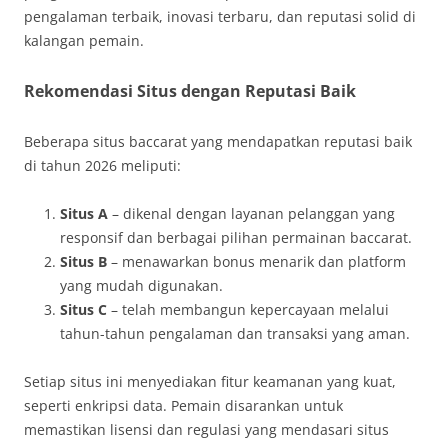
pengalaman terbaik, inovasi terbaru, dan reputasi solid di
kalangan pemain.
Rekomendasi Situs dengan Reputasi Baik
Beberapa situs baccarat yang mendapatkan reputasi baik
di tahun 2026 meliputi:
Situs A
– dikenal dengan layanan pelanggan yang
responsif dan berbagai pilihan permainan baccarat.
Situs B
– menawarkan bonus menarik dan platform
yang mudah digunakan.
Situs C
– telah membangun kepercayaan melalui
tahun-tahun pengalaman dan transaksi yang aman.
Setiap situs ini menyediakan fitur keamanan yang kuat,
seperti enkripsi data. Pemain disarankan untuk
memastikan lisensi dan regulasi yang mendasari situs