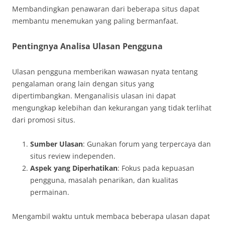
Membandingkan penawaran dari beberapa situs dapat
membantu menemukan yang paling bermanfaat.
Pentingnya Analisa Ulasan Pengguna
Ulasan pengguna memberikan wawasan nyata tentang
pengalaman orang lain dengan situs yang
dipertimbangkan. Menganalisis ulasan ini dapat
mengungkap kelebihan dan kekurangan yang tidak terlihat
dari promosi situs.
Sumber Ulasan
: Gunakan forum yang terpercaya dan
situs review independen.
Aspek yang Diperhatikan
: Fokus pada kepuasan
pengguna, masalah penarikan, dan kualitas
permainan.
Mengambil waktu untuk membaca beberapa ulasan dapat