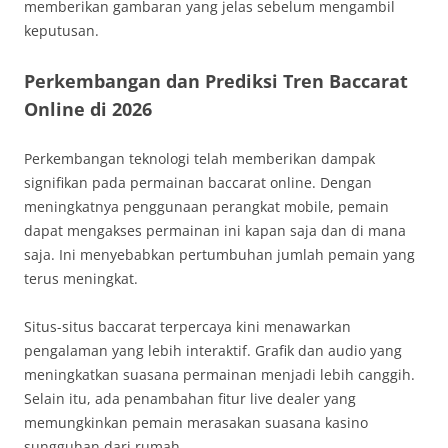
memberikan gambaran yang jelas sebelum mengambil
keputusan.
Perkembangan dan Prediksi Tren Baccarat
Online di 2026
Perkembangan teknologi telah memberikan dampak
signifikan pada permainan baccarat online. Dengan
meningkatnya penggunaan perangkat mobile, pemain
dapat mengakses permainan ini kapan saja dan di mana
saja. Ini menyebabkan pertumbuhan jumlah pemain yang
terus meningkat.
Situs-situs baccarat terpercaya kini menawarkan
pengalaman yang lebih interaktif. Grafik dan audio yang
meningkatkan suasana permainan menjadi lebih canggih.
Selain itu, ada penambahan fitur live dealer yang
memungkinkan pemain merasakan suasana kasino
sungguhan dari rumah.