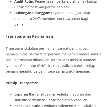
Audit Rutin:
Pemeriksaan berkala oleh pihak ketiga
untuk memastikan permainan adil.
Dukungan Pelanggan:
Layanan pelanggan siap
membantu 24/7, memberikan rasa aman bagi
pemain.
Transparansi Permainan
Transparansi dalam permainan sangat penting bagi
pemain. Situs baccarat terpercaya menjamin bahwa semua
hasil permainan dihasilkan secara acak melalui Random
Number Generator (RNG). Ini memastikan bahwa setiap
pemain memiliki peluang yang sama untuk menang.
Prinsip Transparansi:
Laporan Game:
Situs menyediakan laporan dan
statistik permainan untuk menjamin keadilan.
Pengujian Rutin:
Lembaga independen melakukan