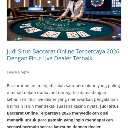
Judi Situs Baccarat Online Terpercaya 2026
Dengan Fitur Live Dealer Terbaik
Leave a reply
Baccarat online menjadi salah satu permainan yang paling
diminati dalam dunia judi daring, terutama dengan
kehadiran fitur live dealer yang menawarkan pengalaman
bermain lebih mendekati suasana kasino nyata.
Judi Situs
Baccarat Online Terpercaya 2026 menyediakan opsi
menarik untuk para pemain yang ingin mendapatkan
sensasi bermain secara langsung dengan dealer