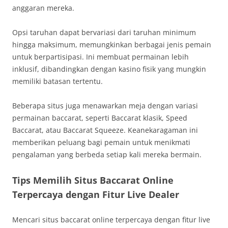
anggaran mereka.
Opsi taruhan dapat bervariasi dari taruhan minimum
hingga maksimum, memungkinkan berbagai jenis pemain
untuk berpartisipasi. Ini membuat permainan lebih
inklusif, dibandingkan dengan kasino fisik yang mungkin
memiliki batasan tertentu.
Beberapa situs juga menawarkan meja dengan variasi
permainan baccarat, seperti Baccarat klasik, Speed
Baccarat, atau Baccarat Squeeze. Keanekaragaman ini
memberikan peluang bagi pemain untuk menikmati
pengalaman yang berbeda setiap kali mereka bermain.
Tips Memilih Situs Baccarat Online
Terpercaya dengan Fitur Live Dealer
Mencari situs baccarat online terpercaya dengan fitur live