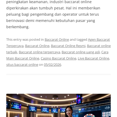
peningkatan keamanan, industri baccarat online
diperkirakan akan tumbuh pesat. Hal ini memberikan
peluang bagi pengembang dan operator untuk terus
berinovasi demi memenuhi kebutuhan pasar yang
berkembang.
This entry was posted in
Baccarat Online
and tagged
Agen Baccarat
Terpercaya
,
Baccarat Online
,
Baccarat Online Resmi
,
Baccarat online
terbaik
,
Baccarat online terpercaya
,
Baccarat online uang asli
,
Cara
Main Baccarat Online
,
Casino Baccarat Online
,
Live Baccarat Online
,
situs baccarat online
on
05/02/2026
.