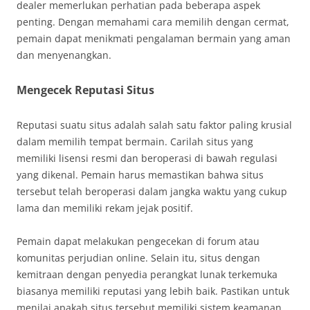
dealer memerlukan perhatian pada beberapa aspek
penting. Dengan memahami cara memilih dengan cermat,
pemain dapat menikmati pengalaman bermain yang aman
dan menyenangkan.
Mengecek Reputasi Situs
Reputasi suatu situs adalah salah satu faktor paling krusial
dalam memilih tempat bermain. Carilah situs yang
memiliki lisensi resmi dan beroperasi di bawah regulasi
yang dikenal. Pemain harus memastikan bahwa situs
tersebut telah beroperasi dalam jangka waktu yang cukup
lama dan memiliki rekam jejak positif.
Pemain dapat melakukan pengecekan di forum atau
komunitas perjudian online. Selain itu, situs dengan
kemitraan dengan penyedia perangkat lunak terkemuka
biasanya memiliki reputasi yang lebih baik. Pastikan untuk
menilai apakah situs tersebut memiliki sistem keamanan