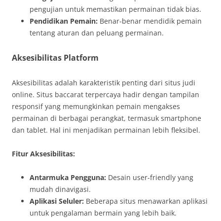
pengujian untuk memastikan permainan tidak bias.
Pendidikan Pemain:
Benar-benar mendidik pemain
tentang aturan dan peluang permainan.
Aksesibilitas Platform
Aksesibilitas adalah karakteristik penting dari situs judi
online. Situs baccarat terpercaya hadir dengan tampilan
responsif yang memungkinkan pemain mengakses
permainan di berbagai perangkat, termasuk smartphone
dan tablet. Hal ini menjadikan permainan lebih fleksibel.
Fitur Aksesibilitas:
Antarmuka Pengguna:
Desain user-friendly yang
mudah dinavigasi.
Aplikasi Seluler:
Beberapa situs menawarkan aplikasi
untuk pengalaman bermain yang lebih baik.