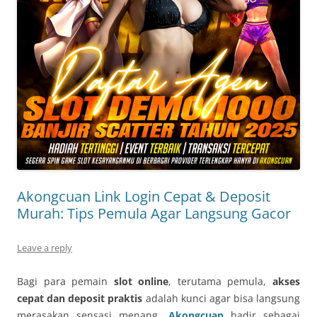
Akongcuan Link Login Cepat & Deposit
Murah: Tips Pemula Agar Langsung Gacor
Leave a reply
Bagi para pemain
slot online
, terutama pemula,
akses
cepat dan deposit praktis
adalah kunci agar bisa langsung
merasakan sensasi menang.
Akongcuan
hadir sebagai