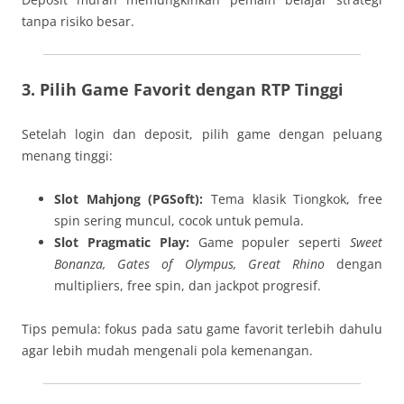
tanpa risiko besar.
3. Pilih Game Favorit dengan RTP Tinggi
Setelah login dan deposit, pilih game dengan peluang
menang tinggi:
Slot Mahjong (PGSoft):
Tema klasik Tiongkok, free
spin sering muncul, cocok untuk pemula.
Slot Pragmatic Play:
Game populer seperti
Sweet
Bonanza, Gates of Olympus, Great Rhino
dengan
multipliers, free spin, dan jackpot progresif.
Tips pemula: fokus pada satu game favorit terlebih dahulu
agar lebih mudah mengenali pola kemenangan.