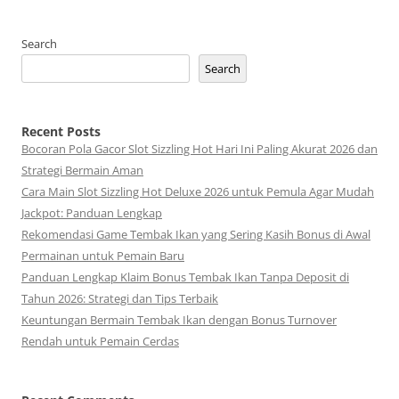
Search
Search
Recent Posts
Bocoran Pola Gacor Slot Sizzling Hot Hari Ini Paling Akurat 2026 dan
Strategi Bermain Aman
Cara Main Slot Sizzling Hot Deluxe 2026 untuk Pemula Agar Mudah
Jackpot: Panduan Lengkap
Rekomendasi Game Tembak Ikan yang Sering Kasih Bonus di Awal
Permainan untuk Pemain Baru
Panduan Lengkap Klaim Bonus Tembak Ikan Tanpa Deposit di
Tahun 2026: Strategi dan Tips Terbaik
Keuntungan Bermain Tembak Ikan dengan Bonus Turnover
Rendah untuk Pemain Cerdas