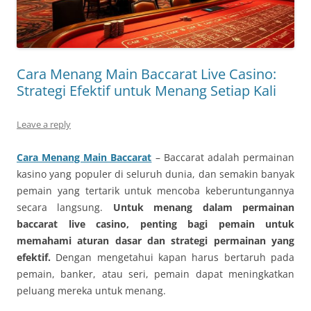
Cara Menang Main Baccarat Live Casino:
Strategi Efektif untuk Menang Setiap Kali
Leave a reply
Cara Menang Main Baccarat
– Baccarat adalah permainan
kasino yang populer di seluruh dunia, dan semakin banyak
pemain yang tertarik untuk mencoba keberuntungannya
secara langsung.
Untuk menang dalam permainan
baccarat live casino, penting bagi pemain untuk
memahami aturan dasar dan strategi permainan yang
efektif.
Dengan mengetahui kapan harus bertaruh pada
pemain, banker, atau seri, pemain dapat meningkatkan
peluang mereka untuk menang.