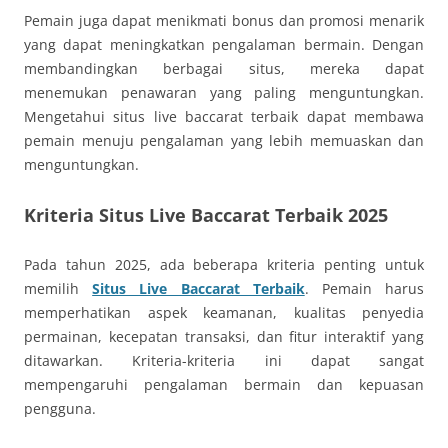
Pemain juga dapat menikmati bonus dan promosi menarik
yang dapat meningkatkan pengalaman bermain. Dengan
membandingkan berbagai situs, mereka dapat
menemukan penawaran yang paling menguntungkan.
Mengetahui situs live baccarat terbaik dapat membawa
pemain menuju pengalaman yang lebih memuaskan dan
menguntungkan.
Kriteria Situs Live Baccarat Terbaik 2025
Pada tahun 2025, ada beberapa kriteria penting untuk
memilih
Situs Live Baccarat Terbaik
. Pemain harus
memperhatikan aspek keamanan, kualitas penyedia
permainan, kecepatan transaksi, dan fitur interaktif yang
ditawarkan. Kriteria-kriteria ini dapat sangat
mempengaruhi pengalaman bermain dan kepuasan
pengguna.