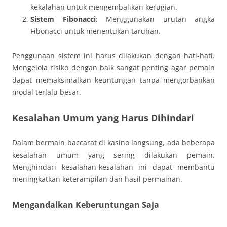
kekalahan untuk mengembalikan kerugian.
Sistem Fibonacci
: Menggunakan urutan angka
Fibonacci untuk menentukan taruhan.
Penggunaan sistem ini harus dilakukan dengan hati-hati.
Mengelola risiko dengan baik sangat penting agar pemain
dapat memaksimalkan keuntungan tanpa mengorbankan
modal terlalu besar.
Kesalahan Umum yang Harus Dihindari
Dalam bermain baccarat di kasino langsung, ada beberapa
kesalahan umum yang sering dilakukan pemain.
Menghindari kesalahan-kesalahan ini dapat membantu
meningkatkan keterampilan dan hasil permainan.
Mengandalkan Keberuntungan Saja