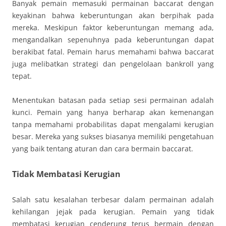
Banyak pemain memasuki permainan baccarat dengan
keyakinan bahwa keberuntungan akan berpihak pada
mereka. Meskipun faktor keberuntungan memang ada,
mengandalkan sepenuhnya pada keberuntungan dapat
berakibat fatal. Pemain harus memahami bahwa baccarat
juga melibatkan strategi dan pengelolaan bankroll yang
tepat.
Menentukan batasan pada setiap sesi permainan adalah
kunci. Pemain yang hanya berharap akan kemenangan
tanpa memahami probabilitas dapat mengalami kerugian
besar. Mereka yang sukses biasanya memiliki pengetahuan
yang baik tentang aturan dan cara bermain baccarat.
Tidak Membatasi Kerugian
Salah satu kesalahan terbesar dalam permainan adalah
kehilangan jejak pada kerugian. Pemain yang tidak
membatasi kerugian cenderung terus bermain dengan