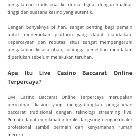
pengalaman tradisional ke dunia digital dengan kualitas
tinggi dan suasana kasino yang autentik.
Dengan banyaknya pilihan, sangat penting bagi pemain
untuk menemukan platform yang dapat diandalkan.
Kepercayaan dan reputasi situs sangat mempengaruhi
pengalaman keseluruhan, sehingga penelitian mendalam
diperlukan sebelum melakukan taruhan.
Apa Itu Live Casino Baccarat Online
Terpercaya?
Live Casino Baccarat Online Terpercaya merupakan
permainan kasino yang menggabungkan pengalaman
baccarat tradisional dengan teknologi streaming live.
Pemain dapat menikmati interaksi langsung dengan dealer
profesional sambil bermain dari kenyamanan rumah
mereka.