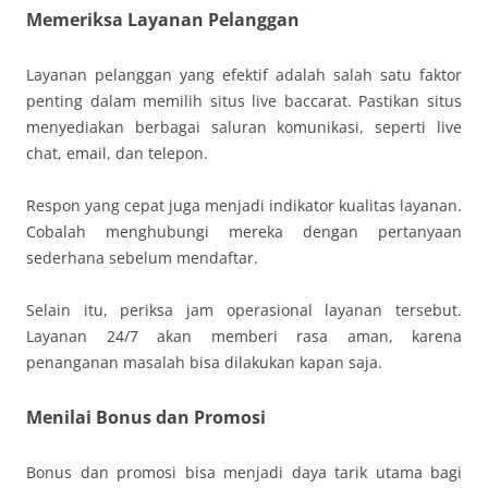
Memeriksa Layanan Pelanggan
Layanan pelanggan yang efektif adalah salah satu faktor
penting dalam memilih situs live baccarat. Pastikan situs
menyediakan berbagai saluran komunikasi, seperti live
chat, email, dan telepon.
Respon yang cepat juga menjadi indikator kualitas layanan.
Cobalah menghubungi mereka dengan pertanyaan
sederhana sebelum mendaftar.
Selain itu, periksa jam operasional layanan tersebut.
Layanan 24/7 akan memberi rasa aman, karena
penanganan masalah bisa dilakukan kapan saja.
Menilai Bonus dan Promosi
Bonus dan promosi bisa menjadi daya tarik utama bagi