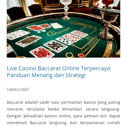
Live Casino Baccarat Online Terpercaya:
Panduan Menang dan Strategi
Leave a reply
Baccarat adalah salah satu permainan kasino yang paling
menarik, terutama ketika dimainkan secara langsung.
Dengan kehadiran kasino online, para pemain kini dapat
menikmati Baccarat langsung dari kenyamanan rumah