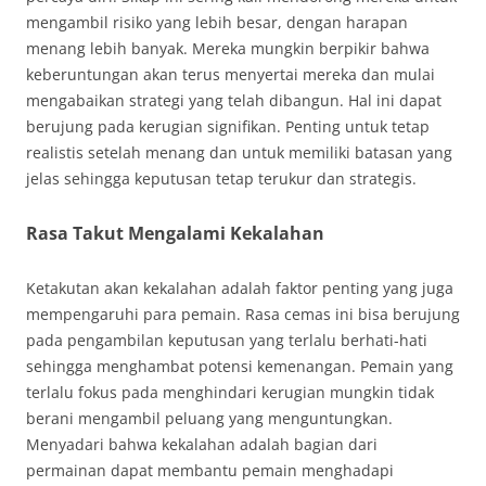
mengambil risiko yang lebih besar, dengan harapan
menang lebih banyak. Mereka mungkin berpikir bahwa
keberuntungan akan terus menyertai mereka dan mulai
mengabaikan strategi yang telah dibangun. Hal ini dapat
berujung pada kerugian signifikan. Penting untuk tetap
realistis setelah menang dan untuk memiliki batasan yang
jelas sehingga keputusan tetap terukur dan strategis.
Rasa Takut Mengalami Kekalahan
Ketakutan akan kekalahan adalah faktor penting yang juga
mempengaruhi para pemain. Rasa cemas ini bisa berujung
pada pengambilan keputusan yang terlalu berhati-hati
sehingga menghambat potensi kemenangan. Pemain yang
terlalu fokus pada menghindari kerugian mungkin tidak
berani mengambil peluang yang menguntungkan.
Menyadari bahwa kekalahan adalah bagian dari
permainan dapat membantu pemain menghadapi