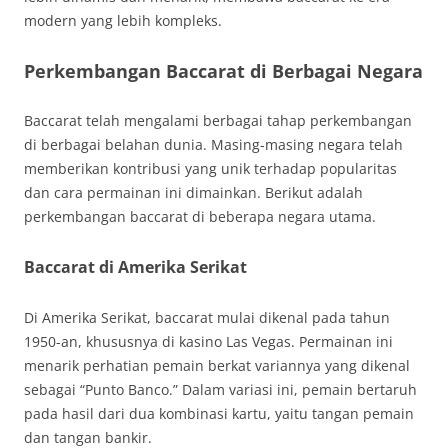
modern yang lebih kompleks.
Perkembangan Baccarat di Berbagai Negara
Baccarat telah mengalami berbagai tahap perkembangan
di berbagai belahan dunia. Masing-masing negara telah
memberikan kontribusi yang unik terhadap popularitas
dan cara permainan ini dimainkan. Berikut adalah
perkembangan baccarat di beberapa negara utama.
Baccarat di Amerika Serikat
Di Amerika Serikat, baccarat mulai dikenal pada tahun
1950-an, khususnya di kasino Las Vegas. Permainan ini
menarik perhatian pemain berkat variannya yang dikenal
sebagai “Punto Banco.” Dalam variasi ini, pemain bertaruh
pada hasil dari dua kombinasi kartu, yaitu tangan pemain
dan tangan bankir.