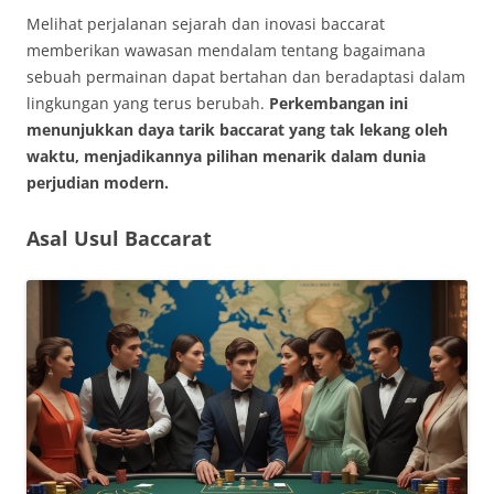
Melihat perjalanan sejarah dan inovasi baccarat
memberikan wawasan mendalam tentang bagaimana
sebuah permainan dapat bertahan dan beradaptasi dalam
lingkungan yang terus berubah.
Perkembangan ini
menunjukkan daya tarik baccarat yang tak lekang oleh
waktu, menjadikannya pilihan menarik dalam dunia
perjudian modern.
Asal Usul Baccarat