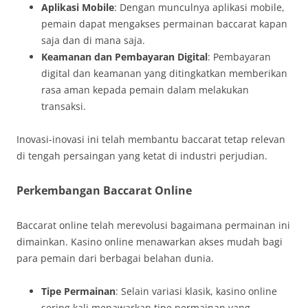
Aplikasi Mobile
: Dengan munculnya aplikasi mobile,
pemain dapat mengakses permainan baccarat kapan
saja dan di mana saja.
Keamanan dan Pembayaran Digital
: Pembayaran
digital dan keamanan yang ditingkatkan memberikan
rasa aman kepada pemain dalam melakukan
transaksi.
Inovasi-inovasi ini telah membantu baccarat tetap relevan
di tengah persaingan yang ketat di industri perjudian.
Perkembangan Baccarat Online
Baccarat online telah merevolusi bagaimana permainan ini
dimainkan. Kasino online menawarkan akses mudah bagi
para pemain dari berbagai belahan dunia.
Tipe Permainan
: Selain variasi klasik, kasino online
sering kali menawarkan tipe permainan yang