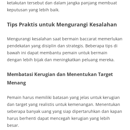
ketakutan tersebut dan dalam jangka panjang membuat
keputusan yang lebih baik.
Tips Praktis untuk Mengurangi Kesalahan
Mengurangi kesalahan saat bermain baccarat memerlukan
pendekatan yang disiplin dan strategis. Beberapa tips di
bawah ini dapat membantu pemain untuk bermain
dengan lebih bijak dan meningkatkan peluang mereka.
Membatasi Kerugian dan Menentukan Target
Menang
Pemain harus memiliki batasan yang jelas untuk kerugian
dan target yang realistis untuk kemenangan. Menentukan
seberapa banyak uang yang siap dipertaruhkan dan kapan
harus berhenti dapat mencegah kerugian yang lebih
besar.