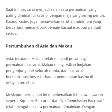
Saat ini, baccarat menjadi salah satu permainan yang
paling diminati di kasino, dengan meja yang sering penuh.
Kasino-kasino juga menawarkan taruhan minimum yang
bervariasi, menarik baik pemain kasual maupun penjudi
serius.
Pertumbuhan di Asia dan Makau
Asia, terutama Makau, telah menjadi pusat bagi
permainan baccarat. Makau menyaksikan lonjakan
pengunjung dari seluruh dunia, dan baccarat
berkontribusi besar terhadap pendapatan kasino di
wilayah tersebut.
Meskipun permainan ini diperkenalkan lebih awal, varian
seperti “Squeeze Baccarat” dan “No Commission Baccarat”
telah mengubah cara permainan dimainkan. Dengan