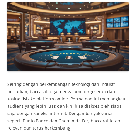
Seiring dengan perkembangan teknologi dan industri
perjudian, baccarat juga mengalami pergeseran dari
kasino fisik ke platform online. Permainan ini menjangkau
audiens yang lebih luas dan kini bisa diakses oleh siapa
saja dengan koneksi internet. Dengan banyak variasi
seperti Punto Banco dan Chemin de Fer, baccarat tetap
relevan dan terus berkembang.