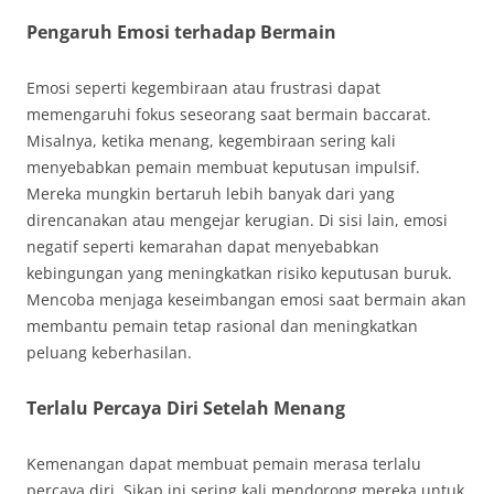
Pengaruh Emosi terhadap Bermain
Emosi seperti kegembiraan atau frustrasi dapat
memengaruhi fokus seseorang saat bermain baccarat.
Misalnya, ketika menang, kegembiraan sering kali
menyebabkan pemain membuat keputusan impulsif.
Mereka mungkin bertaruh lebih banyak dari yang
direncanakan atau mengejar kerugian. Di sisi lain, emosi
negatif seperti kemarahan dapat menyebabkan
kebingungan yang meningkatkan risiko keputusan buruk.
Mencoba menjaga keseimbangan emosi saat bermain akan
membantu pemain tetap rasional dan meningkatkan
peluang keberhasilan.
Terlalu Percaya Diri Setelah Menang
Kemenangan dapat membuat pemain merasa terlalu
percaya diri. Sikap ini sering kali mendorong mereka untuk