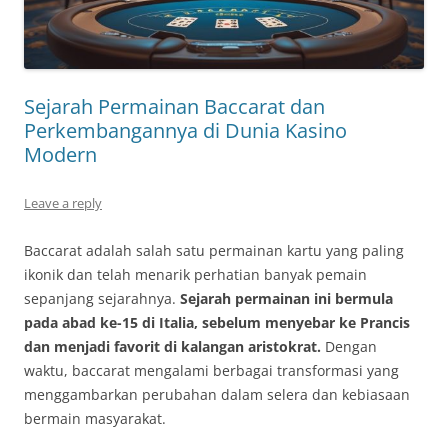
Sejarah Permainan Baccarat dan
Perkembangannya di Dunia Kasino
Modern
Leave a reply
Baccarat adalah salah satu permainan kartu yang paling
ikonik dan telah menarik perhatian banyak pemain
sepanjang sejarahnya.
Sejarah permainan ini bermula
pada abad ke-15 di Italia, sebelum menyebar ke Prancis
dan menjadi favorit di kalangan aristokrat.
Dengan
waktu, baccarat mengalami berbagai transformasi yang
menggambarkan perubahan dalam selera dan kebiasaan
bermain masyarakat.