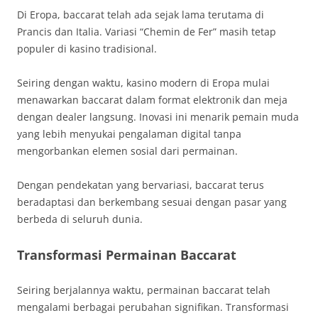
Di Eropa, baccarat telah ada sejak lama terutama di
Prancis dan Italia. Variasi “Chemin de Fer” masih tetap
populer di kasino tradisional.
Seiring dengan waktu, kasino modern di Eropa mulai
menawarkan baccarat dalam format elektronik dan meja
dengan dealer langsung. Inovasi ini menarik pemain muda
yang lebih menyukai pengalaman digital tanpa
mengorbankan elemen sosial dari permainan.
Dengan pendekatan yang bervariasi, baccarat terus
beradaptasi dan berkembang sesuai dengan pasar yang
berbeda di seluruh dunia.
Transformasi Permainan Baccarat
Seiring berjalannya waktu, permainan baccarat telah
mengalami berbagai perubahan signifikan. Transformasi