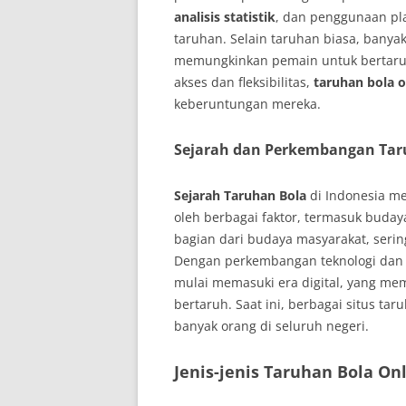
analisis statistik
, dan penggunaan pl
taruhan. Selain taruhan biasa, banyak 
memungkinkan pemain untuk bertaru
akses dan fleksibilitas,
taruhan bola o
keberuntungan mereka.
Sejarah dan Perkembangan Taru
Sejarah Taruhan Bola
di Indonesia me
oleh berbagai faktor, termasuk buday
bagian dari budaya masyarakat, serin
Dengan perkembangan teknologi dan 
mulai memasuki era digital, yang me
bertaruh. Saat ini, berbagai situs t
banyak orang di seluruh negeri.
Jenis-jenis Taruhan Bola On