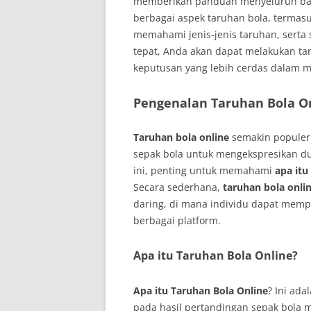
memberikan panduan menyeluruh bag
berbagai aspek taruhan bola, termas
memahami jenis-jenis taruhan, serta
tepat, Anda akan dapat melakukan ta
keputusan yang lebih cerdas dalam 
Pengenalan Taruhan Bola O
Taruhan bola online
semakin populer
sepak bola untuk mengekspresikan du
ini, penting untuk memahami
apa itu
Secara sederhana,
taruhan bola onli
daring, di mana individu dapat mempr
berbagai platform.
Apa itu Taruhan Bola Online?
Apa itu Taruhan Bola Online
? Ini ad
pada hasil pertandingan sepak bola m