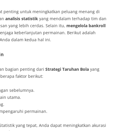
at penting untuk meningkatkan peluang menang di
kan
analisis statistik
yang mendalam terhadap tim dan
n yang lebih cerdas. Selain itu,
mengelola bankroll
njaga keberlanjutan permainan. Berikut adalah
nda dalam kedua hal ini.
in
n bagian penting dari
Strategi Taruhan Bola
yang
berapa faktor berikut:
ingan sebelumnya.
main utama.
ng.
empengaruhi permainan.
atistik yang tepat, Anda dapat meningkatkan akurasi