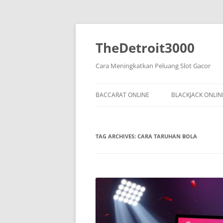
TheDetroit3000
Cara Meningkatkan Peluang Slot Gacor
BACCARAT ONLINE
BLACKJACK ONLIN
TAG ARCHIVES:
CARA TARUHAN BOLA