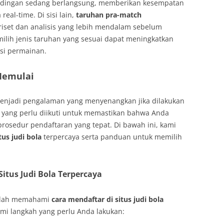
ndingan sedang berlangsung, memberikan kesempatan
eal-time. Di sisi lain,
taruhan pra-match
iset dan analisis yang lebih mendalam sebelum
lih jenis taruhan yang sesuai dapat meningkatkan
si permainan.
Memulai
menjadi pengalaman yang menyenangkan jika dilakukan
 yang perlu diikuti untuk memastikan bahwa Anda
rosedur pendaftaran yang tepat. Di bawah ini, kami
tus judi bola
terpercaya serta panduan untuk memilih
itus Judi Bola Terpercaya
dalah memahami
cara mendaftar di situs judi bola
emi langkah yang perlu Anda lakukan: