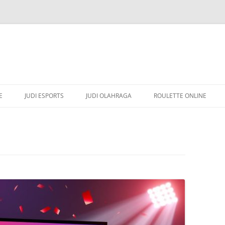
Skip
to
E
JUDI ESPORTS
JUDI OLAHRAGA
ROULETTE ONLINE
content