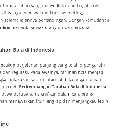
atform taruhan yang menyediakan berbagai jenis
situs juga menawarkan fitur live betting,
h selama jalannya pertandingan. Dengan kemudahan
nline
menarik banyak orang untuk mencoba
han Bola di Indonesia
ncakup perjalanan panjang yang telah dipengaruhi
a dan regulasi. Pada awalnya, taruhan bola menjadi
gkali dilakukan secara informal di kalangan teman.
internet,
Perkembangan Taruhan Bola di Indonesia
mbawa perubahan signifikan dalam cara orang
aruhan menawarkan fitur lengkap dan menjangkau lebih
line