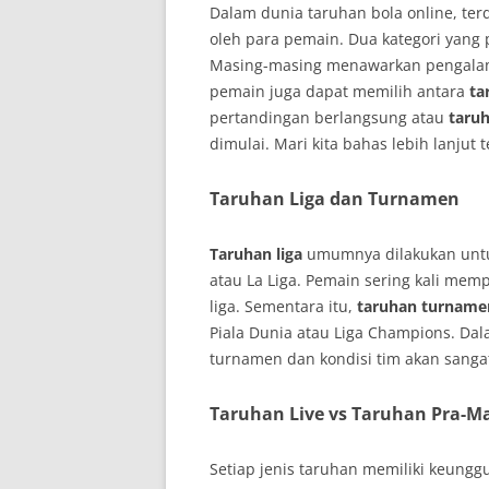
Dalam dunia taruhan bola online, te
oleh para pemain. Dua kategori yang
Masing-masing menawarkan pengalaman
pemain juga dapat memilih antara
ta
pertandingan berlangsung atau
taru
dimulai. Mari kita bahas lebih lanjut 
Taruhan Liga dan Turnamen
Taruhan liga
umumnya dilakukan untuk 
atau La Liga. Pemain sering kali mem
liga. Sementara itu,
taruhan turname
Piala Dunia atau Liga Champions. Dalam
turnamen dan kondisi tim akan sang
Taruhan Live vs Taruhan Pra-M
Setiap jenis taruhan memiliki keunggu