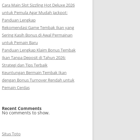
Cara Main Slot Sizzling Hot Deluxe 2026
untuk Pemula Agar Mudah Jackpot:
Panduan Lengkap
Rekomendasi Game Tembak Ikan yang
Sering Kasih Bonus di Awal Permainan
untuk Pemain Baru
Panduan Lengkap Klaim Bonus Tembak
Ikan Tanpa Deposit di Tahun 2026:
Strategi dan Tips Terbaik
Keuntungan Bermain Tembak Ikan
dengan Bonus Turnover Rendah untuk
Pemain Cerdas
Recent Comments
No comments to show.
Situs Toto