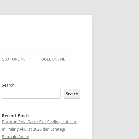
SLOT ONLINE
TOGEL ONLINE
Search
Search
Recent Posts
Bocoran Pola Gacor Slot Sizzling Hot Hari
Ini Paling Akurat 2026 dan Strategi
Bermain Aman