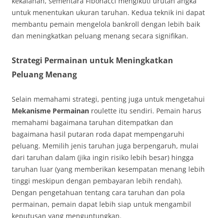
kekalahan, sementara Fibonacci mengikuti urutan angka
untuk menentukan ukuran taruhan. Kedua teknik ini dapat
membantu pemain mengelola bankroll dengan lebih baik
dan meningkatkan peluang menang secara signifikan.
Strategi Permainan untuk Meningkatkan
Peluang Menang
Selain memahami strategi, penting juga untuk mengetahui
Mekanisme Permainan
roulette itu sendiri. Pemain harus
memahami bagaimana taruhan ditempatkan dan
bagaimana hasil putaran roda dapat mempengaruhi
peluang. Memilih jenis taruhan juga berpengaruh, mulai
dari taruhan dalam (jika ingin risiko lebih besar) hingga
taruhan luar (yang memberikan kesempatan menang lebih
tinggi meskipun dengan pembayaran lebih rendah).
Dengan pengetahuan tentang cara taruhan dan pola
permainan, pemain dapat lebih siap untuk mengambil
keputusan yang menguntungkan.