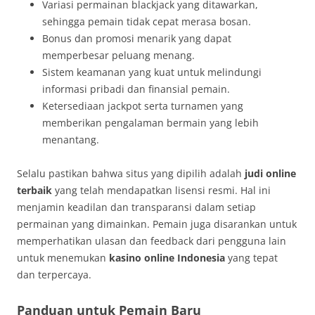
Variasi permainan blackjack yang ditawarkan,
sehingga pemain tidak cepat merasa bosan.
Bonus dan promosi menarik yang dapat
memperbesar peluang menang.
Sistem keamanan yang kuat untuk melindungi
informasi pribadi dan finansial pemain.
Ketersediaan jackpot serta turnamen yang
memberikan pengalaman bermain yang lebih
menantang.
Selalu pastikan bahwa situs yang dipilih adalah
judi online
terbaik
yang telah mendapatkan lisensi resmi. Hal ini
menjamin keadilan dan transparansi dalam setiap
permainan yang dimainkan. Pemain juga disarankan untuk
memperhatikan ulasan dan feedback dari pengguna lain
untuk menemukan
kasino online Indonesia
yang tepat
dan terpercaya.
Panduan untuk Pemain Baru