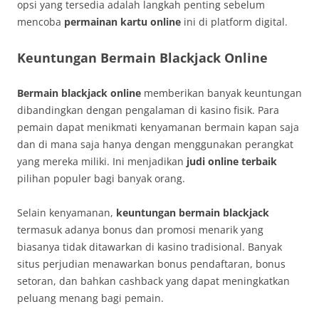
opsi yang tersedia adalah langkah penting sebelum
mencoba
permainan kartu online
ini di platform digital.
Keuntungan Bermain Blackjack Online
Bermain blackjack online
memberikan banyak keuntungan
dibandingkan dengan pengalaman di kasino fisik. Para
pemain dapat menikmati kenyamanan bermain kapan saja
dan di mana saja hanya dengan menggunakan perangkat
yang mereka miliki. Ini menjadikan
judi online terbaik
pilihan populer bagi banyak orang.
Selain kenyamanan,
keuntungan bermain blackjack
termasuk adanya bonus dan promosi menarik yang
biasanya tidak ditawarkan di kasino tradisional. Banyak
situs perjudian menawarkan bonus pendaftaran, bonus
setoran, dan bahkan cashback yang dapat meningkatkan
peluang menang bagi pemain.