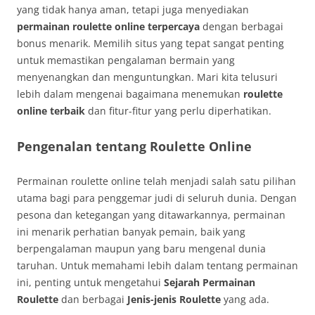
yang tidak hanya aman, tetapi juga menyediakan
permainan roulette online terpercaya
dengan berbagai
bonus menarik. Memilih situs yang tepat sangat penting
untuk memastikan pengalaman bermain yang
menyenangkan dan menguntungkan. Mari kita telusuri
lebih dalam mengenai bagaimana menemukan
roulette
online terbaik
dan fitur-fitur yang perlu diperhatikan.
Pengenalan tentang Roulette Online
Permainan roulette online telah menjadi salah satu pilihan
utama bagi para penggemar judi di seluruh dunia. Dengan
pesona dan ketegangan yang ditawarkannya, permainan
ini menarik perhatian banyak pemain, baik yang
berpengalaman maupun yang baru mengenal dunia
taruhan. Untuk memahami lebih dalam tentang permainan
ini, penting untuk mengetahui
Sejarah Permainan
Roulette
dan berbagai
Jenis-jenis Roulette
yang ada.