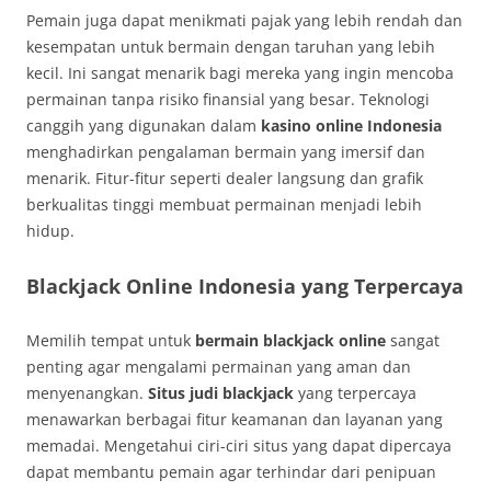
Pemain juga dapat menikmati pajak yang lebih rendah dan
kesempatan untuk bermain dengan taruhan yang lebih
kecil. Ini sangat menarik bagi mereka yang ingin mencoba
permainan tanpa risiko finansial yang besar. Teknologi
canggih yang digunakan dalam
kasino online Indonesia
menghadirkan pengalaman bermain yang imersif dan
menarik. Fitur-fitur seperti dealer langsung dan grafik
berkualitas tinggi membuat permainan menjadi lebih
hidup.
Blackjack Online Indonesia yang Terpercaya
Memilih tempat untuk
bermain blackjack online
sangat
penting agar mengalami permainan yang aman dan
menyenangkan.
Situs judi blackjack
yang terpercaya
menawarkan berbagai fitur keamanan dan layanan yang
memadai. Mengetahui ciri-ciri situs yang dapat dipercaya
dapat membantu pemain agar terhindar dari penipuan