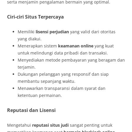
serta menjamin pengalaman bermain yang optimal.
Ciri-ciri Situs Terpercaya
Memiliki
lisensi perjudian
yang valid dari otoritas
yang diakui.
Menerapkan sistem
keamanan online
yang kuat
untuk melindungi data pribadi dan transaksi.
Menyediakan metode pembayaran yang beragam dan
terjamin.
Dukungan pelanggan yang responsif dan siap
membantu sepanjang waktu.
Menawarkan transparansi dalam syarat dan
ketentuan permainan.
Reputasi dan Lisensi
Mengetahui
reputasi situs judi
sangat penting untuk