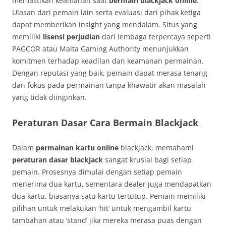
memastikan keamanan saat
bermain blackjack online
.
Ulasan dari pemain lain serta evaluasi dari pihak ketiga
dapat memberikan insight yang mendalam. Situs yang
memiliki
lisensi perjudian
dari lembaga terpercaya seperti
PAGCOR atau Malta Gaming Authority menunjukkan
komitmen terhadap keadilan dan keamanan permainan.
Dengan reputasi yang baik, pemain dapat merasa tenang
dan fokus pada permainan tanpa khawatir akan masalah
yang tidak diinginkan.
Peraturan Dasar Cara Bermain Blackjack
Dalam
permainan kartu online
blackjack, memahami
peraturan dasar blackjack
sangat krusial bagi setiap
pemain. Prosesnya dimulai dengan setiap pemain
menerima dua kartu, sementara dealer juga mendapatkan
dua kartu, biasanya satu kartu tertutup. Pemain memiliki
pilihan untuk melakukan ‘hit’ untuk mengambil kartu
tambahan atau ‘stand’ jika mereka merasa puas dengan