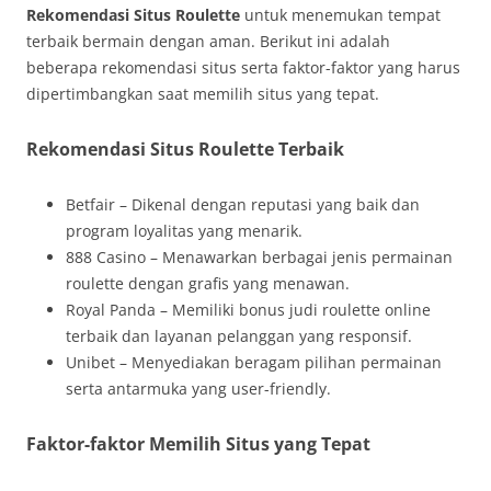
Rekomendasi Situs Roulette
untuk menemukan tempat
terbaik bermain dengan aman. Berikut ini adalah
beberapa rekomendasi situs serta faktor-faktor yang harus
dipertimbangkan saat memilih situs yang tepat.
Rekomendasi Situs Roulette Terbaik
Betfair – Dikenal dengan reputasi yang baik dan
program loyalitas yang menarik.
888 Casino – Menawarkan berbagai jenis permainan
roulette dengan grafis yang menawan.
Royal Panda – Memiliki bonus judi roulette online
terbaik dan layanan pelanggan yang responsif.
Unibet – Menyediakan beragam pilihan permainan
serta antarmuka yang user-friendly.
Faktor-faktor Memilih Situs yang Tepat