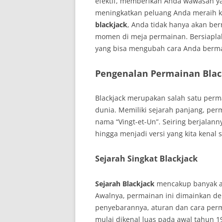
efektif, memberikan Anda wawasan ya
meningkatkan peluang Anda meraih
blackjack
, Anda tidak hanya akan ber
momen di meja permainan. Bersiapla
yang bisa mengubah cara Anda berma
Pengenalan Permainan Blac
Blackjack merupakan salah satu perma
dunia. Memiliki sejarah panjang, per
nama “Vingt-et-Un”. Seiring berjalan
hingga menjadi versi yang kita kenal 
Sejarah Singkat Blackjack
Sejarah Blackjack
mencakup banyak as
Awalnya, permainan ini dimainkan de
penyebarannya, aturan dan cara perma
mulai dikenal luas pada awal tahun 1