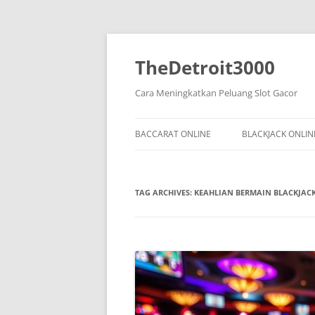
TheDetroit3000
Cara Meningkatkan Peluang Slot Gacor
BACCARAT ONLINE
BLACKJACK ONLIN
TAG ARCHIVES:
KEAHLIAN BERMAIN BLACKJAC