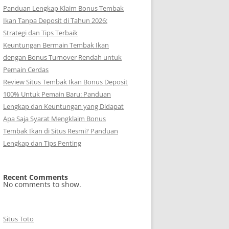
Panduan Lengkap Klaim Bonus Tembak
Ikan Tanpa Deposit di Tahun 2026:
Strategi dan Tips Terbaik
Keuntungan Bermain Tembak Ikan
dengan Bonus Turnover Rendah untuk
Pemain Cerdas
Review Situs Tembak Ikan Bonus Deposit
100% Untuk Pemain Baru: Panduan
Lengkap dan Keuntungan yang Didapat
Apa Saja Syarat Mengklaim Bonus
Tembak Ikan di Situs Resmi? Panduan
Lengkap dan Tips Penting
Recent Comments
No comments to show.
Situs Toto