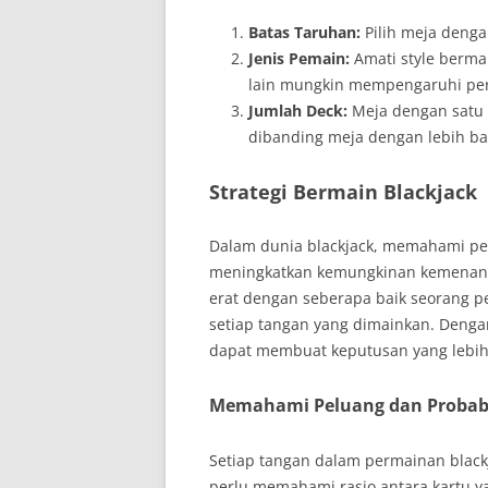
Batas Taruhan:
Pilih meja denga
Jenis Pemain:
Amati style bermai
lain mungkin mempengaruhi pe
Jumlah Deck:
Meja dengan satu 
dibanding meja dengan lebih ba
Strategi Bermain Blackjack
Dalam dunia blackjack, memahami pel
meningkatkan kemungkinan kemena
erat dengan seberapa baik seorang p
setiap tangan yang dimainkan. Deng
dapat membuat keputusan yang lebih 
Memahami Peluang dan Probabi
Setiap tangan dalam permainan blac
perlu memahami rasio antara kartu ya