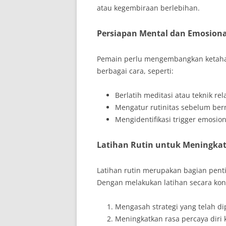
atau kegembiraan berlebihan.
Persiapan Mental dan Emosiona
Pemain perlu mengembangkan ketahana
berbagai cara, seperti:
Berlatih meditasi atau teknik r
Mengatur rutinitas sebelum ber
Mengidentifikasi trigger emosi
Latihan Rutin untuk Meningka
Latihan rutin merupakan bagian pen
Dengan melakukan latihan secara kon
Mengasah strategi yang telah di
Meningkatkan rasa percaya diri k