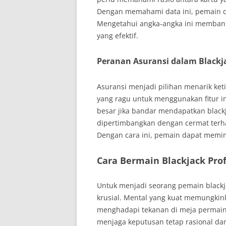
Dengan memahami data ini, pemain d
Mengetahui angka-angka ini memba
yang efektif.
Peranan Asuransi dalam Blackj
Asuransi menjadi pilihan menarik ke
yang ragu untuk menggunakan fitur i
besar jika bandar mendapatkan blac
dipertimbangkan dengan cermat terh
Dengan cara ini, pemain dapat memini
Cara Bermain Blackjack Pro
Untuk menjadi seorang pemain blackj
krusial. Mental yang kuat memungkin
menghadapi tekanan di meja permai
menjaga keputusan tetap rasional da