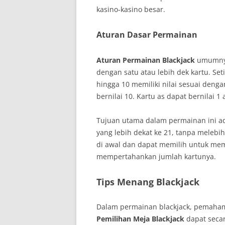
kasino-kasino besar.
Aturan Dasar Permainan
Aturan Permainan Blackjack
umumnya
dengan satu atau lebih dek kartu. Seti
hingga 10 memiliki nilai sesuai denga
bernilai 10. Kartu as dapat bernilai
Tujuan utama dalam permainan ini a
yang lebih dekat ke 21, tanpa melebi
di awal dan dapat memilih untuk mem
mempertahankan jumlah kartunya.
Tips Menang Blackjack
Dalam permainan blackjack, pemaha
Pemilihan Meja Blackjack
dapat secar