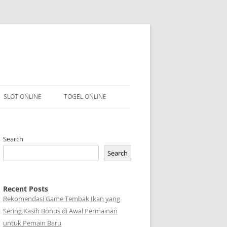
SLOT ONLINE
TOGEL ONLINE
Search
Search
Recent Posts
Rekomendasi Game Tembak Ikan yang
Sering Kasih Bonus di Awal Permainan
untuk Pemain Baru