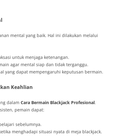
l
n mental yang baik. Hal ini dilakukan melalui
elaksasi untuk menjaga ketenangan.
main agar mental siap dan tidak terganggu.
onal yang dapat mempengaruhi keputusan bermain.
tkan Keahlian
ting dalam
Cara Bermain Blackjack Profesional
.
sisten, pemain dapat:
pelajari sebelumnya.
etika menghadapi situasi nyata di meja blackjack.