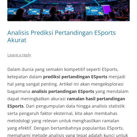
Analisis Prediksi Pertandingan ESports
Akurat
Leave a reply
Dalam dunia yang semakin kompetitif seperti ESports,
ketepatan dalam
prediksi pertandingan ESports
menjadi
hal yang sangat penting. Artikel ini akan mengeksplorasi
bagaimana
analisis pertandingan ESports
yang mendalam
dapat meningkatkan akurasi
ramalan hasil pertandingan
ESports
. Dari pengumpulan data hingga analisis statistik
serta pengaruh faktor eksternal, kita akan membahas
metodologi yang relevan untuk menghasilkan ramalan
yang efektif. Dengan bertambahnya popularitas ESports,
memahami metode analisis yang tepat adalah kunci untuk