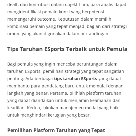
dealt, dan kontribusi dalam objektif tim, para analis dapat
mengidentifikasi pemain kunci yang berpotensi
memengaruhi outcome. Keputusan dalam memilih
kombinasi pemain yang tepat menjadi bagian dari strategi
umum yang akan digunakan dalam pertandingan.
Tips Taruhan ESports Terbaik untuk Pemula
Bagi pemula yang ingin mencoba peruntungan dalam
taruhan ESports, pemilihan strategi yang tepat sangatlah
penting. Ada berbagai
tips taruhan ESports
yang dapat
membantu para pendatang baru untuk memulai dengan
langkah yang benar. Pertama, pilihlah platform taruhan
yang dapat diandalkan untuk menjamin keamanan dan
keadilan. Kedua, lakukan manajemen modal yang baik
untuk menghindari kerugian yang besar.
Pemilihan Platform Taruhan yang Tepat