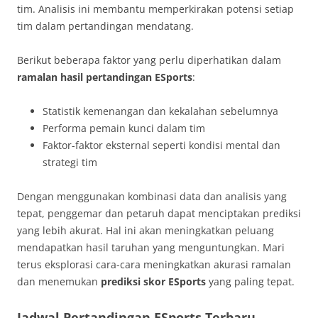
tim. Analisis ini membantu memperkirakan potensi setiap
tim dalam pertandingan mendatang.
Berikut beberapa faktor yang perlu diperhatikan dalam
ramalan hasil pertandingan ESports
:
Statistik kemenangan dan kekalahan sebelumnya
Performa pemain kunci dalam tim
Faktor-faktor eksternal seperti kondisi mental dan
strategi tim
Dengan menggunakan kombinasi data dan analisis yang
tepat, penggemar dan petaruh dapat menciptakan prediksi
yang lebih akurat. Hal ini akan meningkatkan peluang
mendapatkan hasil taruhan yang menguntungkan. Mari
terus eksplorasi cara-cara meningkatkan akurasi ramalan
dan menemukan
prediksi skor ESports
yang paling tepat.
Jadwal Pertandingan ESports Terbaru