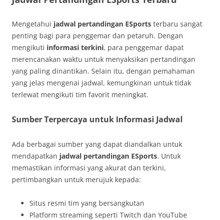
Mengetahui
jadwal pertandingan ESports
terbaru sangat
penting bagi para penggemar dan petaruh. Dengan
mengikuti
informasi terkini
, para penggemar dapat
merencanakan waktu untuk menyaksikan pertandingan
yang paling dinantikan. Selain itu, dengan pemahaman
yang jelas mengenai jadwal, kemungkinan untuk tidak
terlewat mengikuti tim favorit meningkat.
Sumber Terpercaya untuk Informasi Jadwal
Ada berbagai sumber yang dapat diandalkan untuk
mendapatkan
jadwal pertandingan ESports
. Untuk
memastikan informasi yang akurat dan terkini,
pertimbangkan untuk merujuk kepada:
Situs resmi tim yang bersangkutan
Platform streaming seperti Twitch dan YouTube