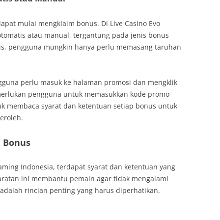
 dapat mulai mengklaim bonus. Di Live Casino Evo
otomatis atau manual, tergantung pada jenis bonus
tis, pengguna mungkin hanya perlu memasang taruhan
guna perlu masuk ke halaman promosi dan mengklik
emerlukan pengguna untuk memasukkan kode promo
tuk membaca syarat dan ketentuan setiap bonus untuk
eroleh.
m Bonus
Gaming Indonesia, terdapat syarat dan ketentuan yang
aratan ini membantu pemain agar tidak mengalami
 adalah rincian penting yang harus diperhatikan.