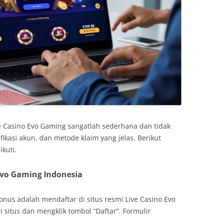
e Casino Evo Gaming sangatlah sederhana dan tidak
ifikasi akun, dan metode klaim yang jelas. Berikut
kuti.
 Evo Gaming Indonesia
us adalah mendaftar di situs resmi Live Casino Evo
situs dan mengklik tombol “Daftar”. Formulir