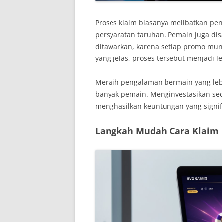
Proses klaim biasanya melibatkan pe
persyaratan taruhan. Pemain juga di
ditawarkan, karena setiap promo mun
yang jelas, proses tersebut menjadi 
Meraih pengalaman bermain yang lebi
banyak pemain. Menginvestasikan sed
menghasilkan keuntungan yang signif
Langkah Mudah Cara Klaim 