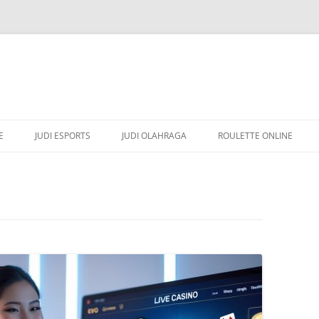
Skip
to
E
JUDI ESPORTS
JUDI OLAHRAGA
ROULETTE ONLINE
content