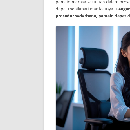
pemain merasa kesulitan dalam proses
dapat menikmati manfaatnya.
Dengan
prosedur sederhana, pemain dapat