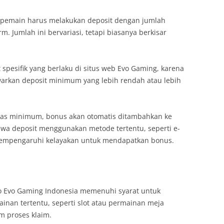
 pemain harus melakukan deposit dengan jumlah
. Jumlah ini bervariasi, tetapi biasanya berkisar
 spesifik yang berlaku di situs web Evo Gaming, karena
arkan deposit minimum yang lebih rendah atau lebih
atas minimum, bonus akan otomatis ditambahkan ke
hwa deposit menggunakan metode tertentu, seperti e-
 mempengaruhi kelayakan untuk mendapatkan bonus.
o Evo Gaming Indonesia memenuhi syarat untuk
an tertentu, seperti slot atau permainan meja
m proses klaim.