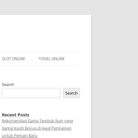
SLOT ONLINE
TOGEL ONLINE
Search
Search
Recent Posts
Rekomendasi Game Tembak Ikan yang
Sering Kasih Bonus di Awal Permainan
untuk Pemain Baru