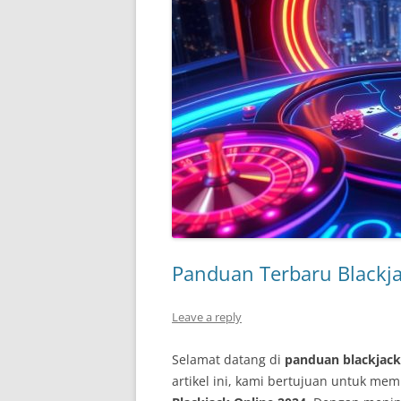
Panduan Terbaru Blackja
Leave a reply
Selamat datang di
panduan blackjack
artikel ini, kami bertujuan untuk 