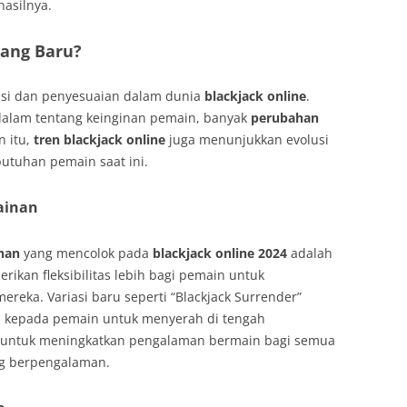
hasilnya.
yang Baru?
si dan penyesuaian dalam dunia
blackjack online
.
lam tentang keinginan pemain, banyak
perubahan
n itu,
tren blackjack online
juga menunjukkan evolusi
utuhan pemain saat ini.
ainan
nan
yang mencolok pada
blackjack online 2024
adalah
rikan fleksibilitas lebih bagi pemain untuk
eka. Variasi baru seperti “Blackjack Surrender”
i kepada pemain untuk menyerah di tengah
n untuk meningkatkan pengalaman bermain bagi semua
ng berpengalaman.