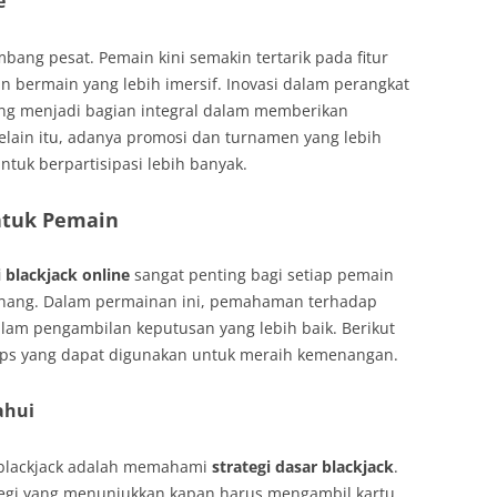
e
ang pesat. Pemain kini semakin tertarik pada fitur
n bermain yang lebih imersif. Inovasi dalam perangkat
ung menjadi bagian integral dalam memberikan
Selain itu, adanya promosi dan turnamen yang lebih
tuk berpartisipasi lebih banyak.
untuk Pemain
i blackjack online
sangat penting bagi setiap pemain
enang. Dalam permainan ini, pemahaman terhadap
am pengambilan keputusan yang lebih baik. Berikut
tips yang dapat digunakan untuk meraih kemenangan.
ahui
m blackjack adalah memahami
strategi dasar blackjack
.
tegi yang menunjukkan kapan harus mengambil kartu