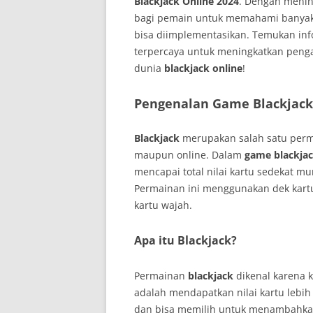
Blackjack Online 2024
. Dengan menin
bagi pemain untuk memahami banyak a
bisa diimplementasikan. Temukan info
terpercaya untuk meningkatkan penga
dunia
blackjack online
!
Pengenalan Game Blackjack
Blackjack
merupakan salah satu permai
maupun online. Dalam
game blackjac
mencapai total nilai kartu sedekat m
Permainan ini menggunakan dek kart
kartu wajah.
Apa itu Blackjack?
Permainan
blackjack
dikenal karena 
adalah mendapatkan nilai kartu lebih
dan bisa memilih untuk menambahkan 