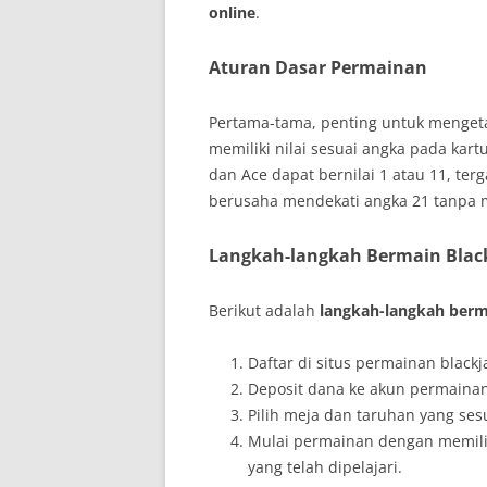
online
.
Aturan Dasar Permainan
Pertama-tama, penting untuk menge
memiliki nilai sesuai angka pada kartu
dan Ace dapat bernilai 1 atau 11, t
berusaha mendekati angka 21 tanpa m
Langkah-langkah Bermain Black
Berikut adalah
langkah-langkah berma
Daftar di situs permainan blackj
Deposit dana ke akun permaina
Pilih meja dan taruhan yang ses
Mulai permainan dengan memilih 
yang telah dipelajari.