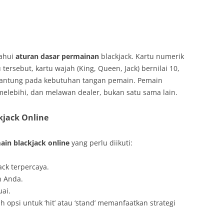
tahui
aturan dasar permainan
blackjack. Kartu numerik
 tersebut, kartu wajah (King, Queen, Jack) bernilai 10,
ergantung pada kebutuhan tangan pemain. Pemain
elebihi, dan melawan dealer, bukan satu sama lain.
jack Online
in blackjack online
yang perlu diikuti:
ack terpercaya.
n Anda.
uai.
opsi untuk ‘hit’ atau ‘stand’ memanfaatkan strategi