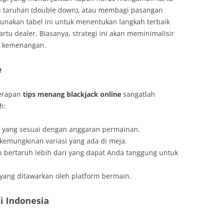
an taruhan (double down), atau membagi pasangan
gunakan tabel ini untuk menentukan langkah terbaik
artu dealer. Biasanya, strategi ini akan meminimalisir
i kemenangan.
e
nerapan
tips menang blackjack online
sangatlah
h:
n yang sesuai dengan anggaran permainan.
 kemungkinan variasi yang ada di meja.
n bertaruh lebih dari yang dapat Anda tanggung untuk
ang ditawarkan oleh platform bermain.
di Indonesia