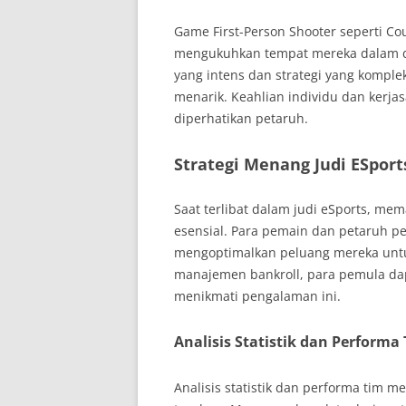
Game First-Person Shooter seperti Cou
mengukuhkan tempat mereka dalam d
yang intens dan strategi yang kompl
menarik. Keahlian individu dan kerja
diperhatikan petaruh.
Strategi Menang Judi ESport
Saat terlibat dalam judi eSports, m
esensial. Para pemain dan petaruh 
mengoptimalkan peluang mereka untuk 
manajemen bankroll, para pemula da
menikmati pengalaman ini.
Analisis Statistik dan Performa
Analisis statistik dan performa tim 