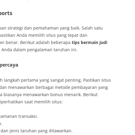
ports
kan strategi dan pemahaman yang baik. Salah satu
astikan Anda memilih situs yang tepat dan
 benar. Berikut adalah beberapa
tips bermain judi
Anda dalam pengalaman taruhan ini.
rpercaya
ah langkah pertama yang sangat penting. Pastikan situs
tif, dan menawarkan berbagai metode pembayaran yang
uga biasanya menawarkan bonus menarik. Berikut
iperhatikan saat memilih situs:
eamanan transaksi.
n.
 dan jenis taruhan yang ditawarkan.