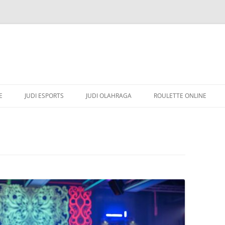
Skip
to
E
JUDI ESPORTS
JUDI OLAHRAGA
ROULETTE ONLINE
content