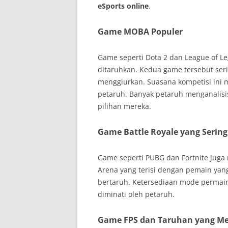
eSports online
.
Game MOBA Populer
Game seperti Dota 2 dan League of 
ditaruhkan. Kedua game tersebut se
menggiurkan. Suasana kompetisi ini m
petaruh. Banyak petaruh menganalis
pilihan mereka.
Game Battle Royale yang Sering
Game seperti PUBG dan Fortnite juga 
Arena yang terisi dengan pemain ya
bertaruh. Ketersediaan mode permai
diminati oleh petaruh.
Game FPS dan Taruhan yang Me