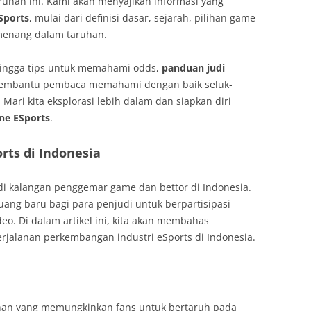
aruhan ini. Kami akan menyajikan informasi yang
eSports
, mulai dari definisi dasar, sejarah, pilihan game
 menang dalam taruhan.
 hingga tips untuk memahami odds,
panduan judi
membantu pembaca memahami dengan baik seluk-
 Mari kita eksplorasi lebih dalam dan siapkan diri
ine ESports
.
rts di Indonesia
i kalangan penggemar game dan bettor di Indonesia.
ang baru bagi para penjudi untuk berpartisipasi
eo. Di dalam artikel ini, kita akan membahas
rjalanan perkembangan industri eSports di Indonesia.
uhan yang memungkinkan fans untuk bertaruh pada