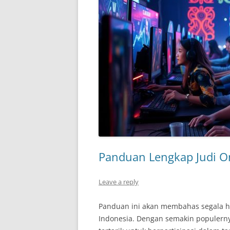
Panduan Lengkap Judi On
Leave a reply
Panduan ini akan membahas segala ha
Indonesia. Dengan semakin populerny