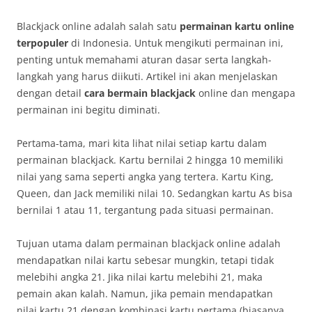
Blackjack online adalah salah satu
permainan kartu online
terpopuler
di Indonesia. Untuk mengikuti permainan ini,
penting untuk memahami aturan dasar serta langkah-
langkah yang harus diikuti. Artikel ini akan menjelaskan
dengan detail
cara bermain blackjack
online dan mengapa
permainan ini begitu diminati.
Pertama-tama, mari kita lihat nilai setiap kartu dalam
permainan blackjack. Kartu bernilai 2 hingga 10 memiliki
nilai yang sama seperti angka yang tertera. Kartu King,
Queen, dan Jack memiliki nilai 10. Sedangkan kartu As bisa
bernilai 1 atau 11, tergantung pada situasi permainan.
Tujuan utama dalam permainan blackjack online adalah
mendapatkan nilai kartu sebesar mungkin, tetapi tidak
melebihi angka 21. Jika nilai kartu melebihi 21, maka
pemain akan kalah. Namun, jika pemain mendapatkan
nilai kartu 21 dengan kombinasi kartu pertama (biasanya