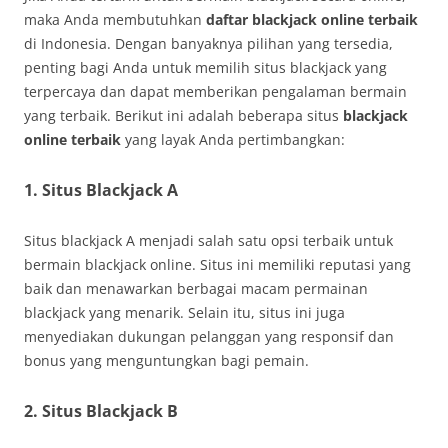
maka Anda membutuhkan
daftar blackjack online terbaik
di Indonesia. Dengan banyaknya pilihan yang tersedia,
penting bagi Anda untuk memilih situs blackjack yang
terpercaya dan dapat memberikan pengalaman bermain
yang terbaik. Berikut ini adalah beberapa situs
blackjack
online terbaik
yang layak Anda pertimbangkan:
1. Situs Blackjack A
Situs blackjack A menjadi salah satu opsi terbaik untuk
bermain blackjack online. Situs ini memiliki reputasi yang
baik dan menawarkan berbagai macam permainan
blackjack yang menarik. Selain itu, situs ini juga
menyediakan dukungan pelanggan yang responsif dan
bonus yang menguntungkan bagi pemain.
2. Situs Blackjack B