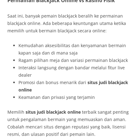
Permainan Blackjack Online vs Kasino Fisik
Saat ini, banyak pemain blackjack beralih ke permainan
blackjack online. Ada beberapa keuntungan utama ketika
memilih untuk bermain blackjack secara online:
Kemudahan aksesibilitas dan kenyamanan bermain
kapan saja dan di mana saja
Ragam pilihan meja dan variasi permainan blackjack
Interaksi langsung dengan bandar melalui fitur live
dealer
Promosi dan bonus menarik dari
situs judi blackjack
online
Keamanan dan privasi yang terjamin
Memilih
situs judi blackjack online
terbaik sangat penting
untuk pengalaman bermain yang memuaskan dan aman.
Cobalah mencari situs dengan reputasi yang baik, lisensi
resmi, dan ulasan positif dari pemain lain.