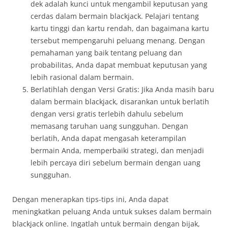
dek adalah kunci untuk mengambil keputusan yang
cerdas dalam bermain blackjack. Pelajari tentang
kartu tinggi dan kartu rendah, dan bagaimana kartu
tersebut mempengaruhi peluang menang. Dengan
pemahaman yang baik tentang peluang dan
probabilitas, Anda dapat membuat keputusan yang
lebih rasional dalam bermain.
Berlatihlah dengan Versi Gratis: Jika Anda masih baru
dalam bermain blackjack, disarankan untuk berlatih
dengan versi gratis terlebih dahulu sebelum
memasang taruhan uang sungguhan. Dengan
berlatih, Anda dapat mengasah keterampilan
bermain Anda, memperbaiki strategi, dan menjadi
lebih percaya diri sebelum bermain dengan uang
sungguhan.
Dengan menerapkan tips-tips ini, Anda dapat
meningkatkan peluang Anda untuk sukses dalam bermain
blackjack online. Ingatlah untuk bermain dengan bijak,