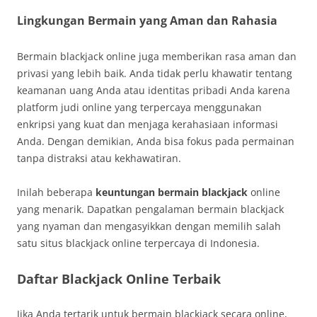
Lingkungan Bermain yang Aman dan Rahasia
Bermain blackjack online juga memberikan rasa aman dan
privasi yang lebih baik. Anda tidak perlu khawatir tentang
keamanan uang Anda atau identitas pribadi Anda karena
platform judi online yang terpercaya menggunakan
enkripsi yang kuat dan menjaga kerahasiaan informasi
Anda. Dengan demikian, Anda bisa fokus pada permainan
tanpa distraksi atau kekhawatiran.
Inilah beberapa
keuntungan bermain blackjack
online
yang menarik. Dapatkan pengalaman bermain blackjack
yang nyaman dan mengasyikkan dengan memilih salah
satu situs blackjack online terpercaya di Indonesia.
Daftar Blackjack Online Terbaik
Jika Anda tertarik untuk bermain blackjack secara online,