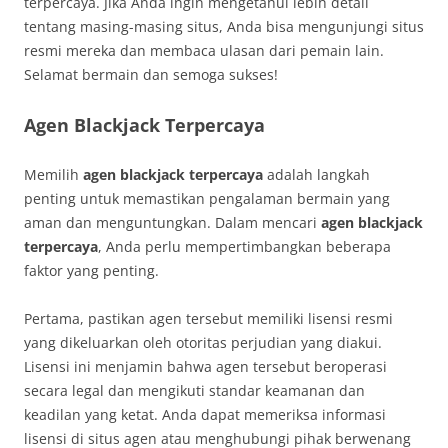
terpercaya. Jika Anda ingin mengetahui lebih detail
tentang masing-masing situs, Anda bisa mengunjungi situs
resmi mereka dan membaca ulasan dari pemain lain.
Selamat bermain dan semoga sukses!
Agen Blackjack Terpercaya
Memilih
agen blackjack terpercaya
adalah langkah
penting untuk memastikan pengalaman bermain yang
aman dan menguntungkan. Dalam mencari
agen blackjack
terpercaya
, Anda perlu mempertimbangkan beberapa
faktor yang penting.
Pertama, pastikan agen tersebut memiliki lisensi resmi
yang dikeluarkan oleh otoritas perjudian yang diakui.
Lisensi ini menjamin bahwa agen tersebut beroperasi
secara legal dan mengikuti standar keamanan dan
keadilan yang ketat. Anda dapat memeriksa informasi
lisensi di situs agen atau menghubungi pihak berwenang