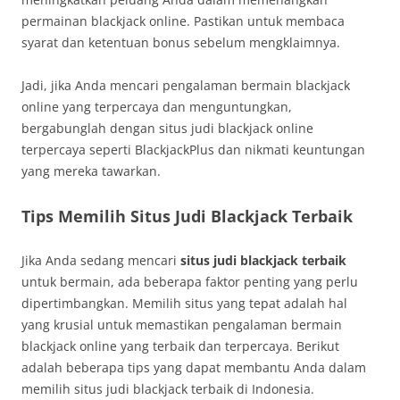
permainan blackjack online. Pastikan untuk membaca
syarat dan ketentuan bonus sebelum mengklaimnya.
Jadi, jika Anda mencari pengalaman bermain blackjack
online yang terpercaya dan menguntungkan,
bergabunglah dengan situs judi blackjack online
terpercaya seperti BlackjackPlus dan nikmati keuntungan
yang mereka tawarkan.
Tips Memilih Situs Judi Blackjack Terbaik
Jika Anda sedang mencari
situs judi blackjack terbaik
untuk bermain, ada beberapa faktor penting yang perlu
dipertimbangkan. Memilih situs yang tepat adalah hal
yang krusial untuk memastikan pengalaman bermain
blackjack online yang terbaik dan terpercaya. Berikut
adalah beberapa tips yang dapat membantu Anda dalam
memilih situs judi blackjack terbaik di Indonesia.