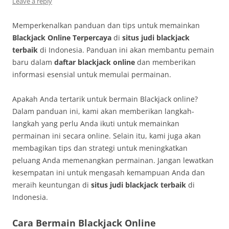
Leave a reply
Memperkenalkan panduan dan tips untuk memainkan
Blackjack Online Terpercaya
di
situs judi blackjack
terbaik
di Indonesia. Panduan ini akan membantu pemain
baru dalam
daftar blackjack online
dan memberikan
informasi esensial untuk memulai permainan.
Apakah Anda tertarik untuk bermain Blackjack online?
Dalam panduan ini, kami akan memberikan langkah-
langkah yang perlu Anda ikuti untuk memainkan
permainan ini secara online. Selain itu, kami juga akan
membagikan tips dan strategi untuk meningkatkan
peluang Anda memenangkan permainan. Jangan lewatkan
kesempatan ini untuk mengasah kemampuan Anda dan
meraih keuntungan di
situs judi blackjack terbaik
di
Indonesia.
Cara Bermain Blackjack Online