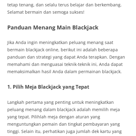
tetap tenang, dan selalu terus belajar dan berkembang.
Selamat bermain dan semoga sukses!
Panduan Menang Main Blackjack
Jika Anda ingin meningkatkan peluang menang saat
bermain blackjack online, berikut ini adalah beberapa
panduan dan strategi yang dapat Anda terapkan. Dengan
memahami dan menguasai teknik-teknik ini, Anda dapat
memaksimalkan hasil Anda dalam permainan blackjack.
1. Pilih Meja Blackjack yang Tepat
Langkah pertama yang penting untuk meningkatkan
peluang menang dalam blackjack adalah memilih meja
yang tepat. Pilihlah meja dengan aturan yang
menguntungkan pemain dan tingkat pembayaran yang
tinggi. Selain itu, perhatikan juga jumlah dek kartu yang