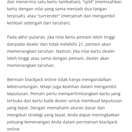
dan menerima satu kartu tambahan), “split” (memisahkan
kartu dengan nilai yang sama menjadi dua tangan
terpisah), atau “surrender” (menyerah dan mengambil
kembali setengah dari taruhan).
Pada akhir putaran, jika nilai kartu pemain lebih tinggi
daripada dealer dan tidak melebihi 21, pemain akan
memenangkan taruhan. Namun, jika nilai kartu dealer
lebih tinggi atau sama dengan pemain, dealer akan
memenangkan taruhan.
Bermain blackjack online tidak hanya mengandalkan
keberuntungan, tetapi juga keahlian dalam mengambil
keputusan. Pemain perlu mempertimbangkan kartu yang
terbuka dan kartu balik dealer untuk membuat keputusan
yang tepat. Dengan memahami aturan dasar dan
mengikuti strategi yang tepat, Anda dapat meningkatkan
peluang kemenangan Anda dalam permainan blackjack
online.