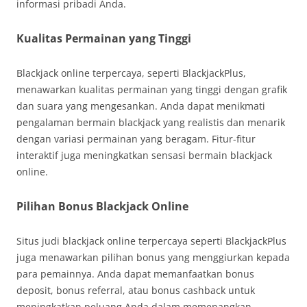
informasi pribadi Anda.
Kualitas Permainan yang Tinggi
Blackjack online terpercaya, seperti BlackjackPlus,
menawarkan kualitas permainan yang tinggi dengan grafik
dan suara yang mengesankan. Anda dapat menikmati
pengalaman bermain blackjack yang realistis dan menarik
dengan variasi permainan yang beragam. Fitur-fitur
interaktif juga meningkatkan sensasi bermain blackjack
online.
Pilihan Bonus Blackjack Online
Situs judi blackjack online terpercaya seperti BlackjackPlus
juga menawarkan pilihan bonus yang menggiurkan kepada
para pemainnya. Anda dapat memanfaatkan bonus
deposit, bonus referral, atau bonus cashback untuk
meningkatkan peluang Anda dalam memenangkan