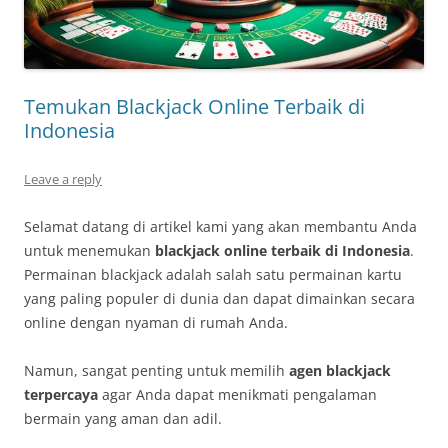
Temukan Blackjack Online Terbaik di
Indonesia
Leave a reply
Selamat datang di artikel kami yang akan membantu Anda
untuk menemukan
blackjack online terbaik di Indonesia
.
Permainan blackjack adalah salah satu permainan kartu
yang paling populer di dunia dan dapat dimainkan secara
online dengan nyaman di rumah Anda.
Namun, sangat penting untuk memilih
agen blackjack
terpercaya
agar Anda dapat menikmati pengalaman
bermain yang aman dan adil.