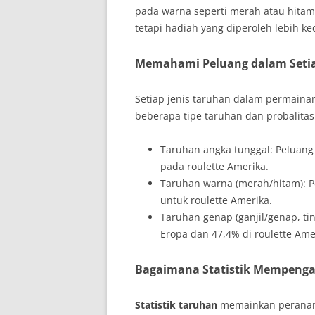
pada warna seperti merah atau hitam
tetapi hadiah yang diperoleh lebih kec
Memahami Peluang dalam Setia
Setiap jenis taruhan dalam permaina
beberapa tipe taruhan dan probalitas
Taruhan angka tunggal: Peluang
pada roulette Amerika.
Taruhan warna (merah/hitam): P
untuk roulette Amerika.
Taruhan genap (ganjil/genap, tin
Eropa dan 47,4% di roulette Ame
Bagaimana Statistik Mempenga
Statistik taruhan
memainkan peranan 