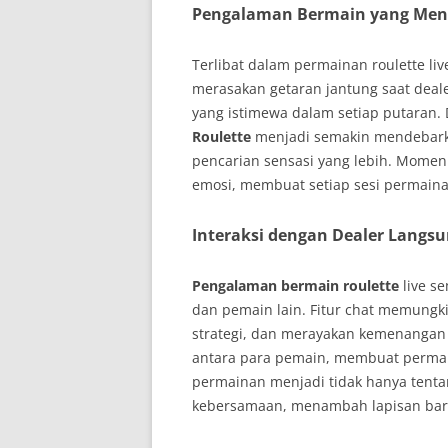
Pengalaman Bermain yang Men
Terlibat dalam permainan roulette li
merasakan getaran jantung saat dea
yang istimewa dalam setiap putaran.
Roulette
menjadi semakin mendebark
pencarian sensasi yang lebih. Momen
emosi, membuat setiap sesi permaina
Interaksi dengan Dealer Langs
Pengalaman bermain roulette
live s
dan pemain lain. Fitur chat memungk
strategi, dan merayakan kemenangan 
antara para pemain, membuat permaina
permainan menjadi tidak hanya tenta
kebersamaan, menambah lapisan ba