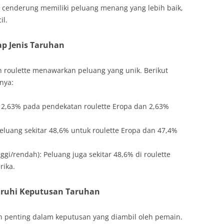
 cenderung memiliki peluang menang yang lebih baik,
il.
p Jenis Taruhan
n roulette menawarkan peluang yang unik. Berikut
nya:
 2,63% pada pendekatan roulette Eropa dan 2,63%
eluang sekitar 48,6% untuk roulette Eropa dan 47,4%
ggi/rendah): Peluang juga sekitar 48,6% di roulette
rika.
ruhi Keputusan Taruhan
penting dalam keputusan yang diambil oleh pemain.