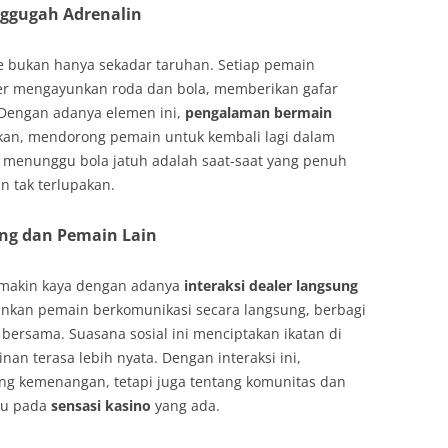
ggugah Adrenalin
ve bukan hanya sekadar taruhan. Setiap pemain
ler mengayunkan roda dan bola, memberikan gafar
 Dengan adanya elemen ini,
pengalaman bermain
an, mendorong pemain untuk kembali lagi dalam
 menunggu bola jatuh adalah saat-saat yang penuh
n tak terlupakan.
ung dan Pemain Lain
emakin kaya dengan adanya
interaksi dealer langsung
inkan pemain berkomunikasi secara langsung, berbagi
bersama. Suasana sosial ini menciptakan ikatan di
n terasa lebih nyata. Dengan interaksi ini,
ng kemenangan, tetapi juga tentang komunitas dan
ru pada
sensasi kasino
yang ada.