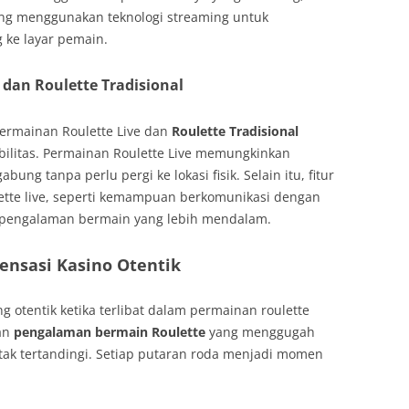
ang menggunakan teknologi streaming untuk
 ke layar pemain.
 dan Roulette Tradisional
ermainan Roulette Live dan
Roulette Tradisional
bilitas. Permainan Roulette Live memungkinkan
ung tanpa perlu pergi ke lokasi fisik. Selain itu, fitur
lette live, seperti kemampuan berkomunikasi dengan
 pengalaman bermain yang lebih mendalam.
ensasi Kasino Otentik
g otentik ketika terlibat dalam permainan roulette
dan
pengalaman bermain Roulette
yang menggugah
ak tertandingi. Setiap putaran roda menjadi momen