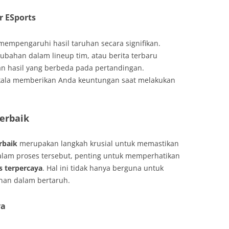
r ESports
empengaruhi hasil taruhan secara signifikan.
ubahan dalam lineup tim, atau berita terbaru
n hasil yang berbeda pada pertandingan.
rkala memberikan Anda keuntungan saat melakukan
Terbaik
erbaik
merupakan langkah krusial untuk memastikan
alam proses tersebut, penting untuk memperhatikan
s terpercaya
. Hal ini tidak hanya berguna untuk
nan dalam bertaruh.
ya