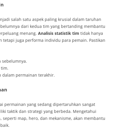
in
jadi salah satu aspek paling krusial dalam taruhan
sebelumnya dari kedua tim yang bertanding membantu
berpeluang menang.
Analisis statistik tim
tidak hanya
etapi juga performa individu para pemain. Pastikan
 sebelumnya.
 tim.
 dalam permainan terakhir.
nan
 permainan yang sedang dipertaruhkan sangat
iki taktik dan strategi yang berbeda. Mengetahui
nan, seperti map, hero, dan mekanisme, akan membantu
baik.