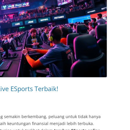
ve ESports Terbaik!
g semakin berkembang, peluang untuk tidak hanya
ih keuntungan finansial menjadi lebih terbuka.