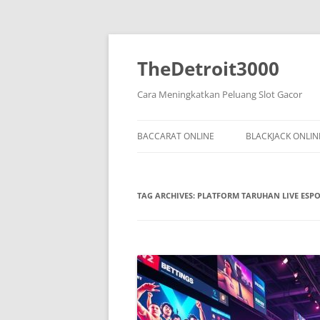
TheDetroit3000
Cara Meningkatkan Peluang Slot Gacor
BACCARAT ONLINE
BLACKJACK ONLIN
TAG ARCHIVES:
PLATFORM TARUHAN LIVE ESP