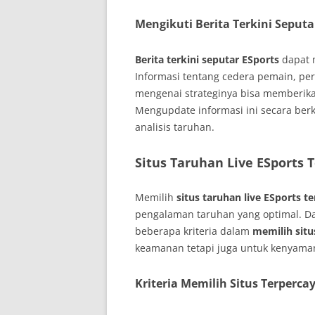
Mengikuti Berita Terkini Seputa
Berita terkini seputar ESports
dapat m
Informasi tentang cedera pemain, per
mengenai strateginya bisa memberika
Mengupdate informasi ini secara be
analisis taruhan.
Situs Taruhan Live ESports 
Memilih
situs taruhan live ESports t
pengalaman taruhan yang optimal. D
beberapa kriteria dalam
memilih situ
keamanan tetapi juga untuk kenyama
Kriteria Memilih Situs Terperca