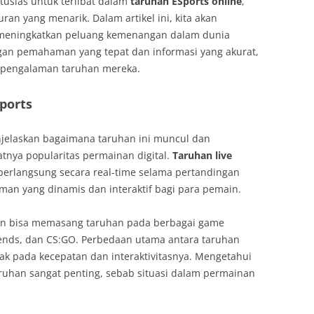
tusias untuk terlibat dalam
taruhan ESports online
,
ran yang menarik. Dalam artikel ini, kita akan
 meningkatkan peluang kemenangan dalam dunia
gan pemahaman yang tepat dan informasi yang akurat,
 pengalaman taruhan mereka.
ports
elaskan bagaimana taruhan ini muncul dan
nya popularitas permainan digital.
Taruhan live
berlangsung secara real-time selama pertandingan
an yang dinamis dan interaktif bagi para pemain.
in bisa memasang taruhan pada berbagai game
egends, dan CS:GO. Perbedaan utama antara taruhan
tak pada kecepatan dan interaktivitasnya. Mengetahui
uhan sangat penting, sebab situasi dalam permainan