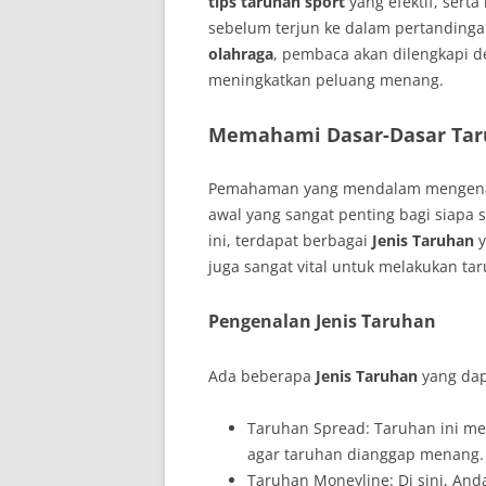
tips taruhan sport
yang efektif, sert
sebelum terjun ke dalam pertandin
olahraga
, pembaca akan dilengkapi d
meningkatkan peluang menang.
Memahami Dasar-Dasar Tar
Pemahaman yang mendalam mengen
awal yang sangat penting bagi siapa s
ini, terdapat berbagai
Jenis Taruhan
y
juga sangat vital untuk melakukan ta
Pengenalan Jenis Taruhan
Ada beberapa
Jenis Taruhan
yang dapa
Taruhan Spread: Taruhan ini mel
agar taruhan dianggap menang.
Taruhan Moneyline: Di sini, An