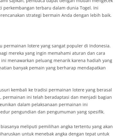
 kami sajikan, pembaca dapat dengan mudah mengecek
i perkembangan terbaru dalam dunia Togel. Ini
encanakan strategi bermain Anda dengan lebih baik.
 permainan lotere yang sangat populer di Indonesia.
 bagi mereka yang ingin memahami aturan dan cara
ini menawarkan peluang menarik karena hadiah yang
rhatian banyak pemain yang berharap mendapatkan
usuri kembali ke tradisi permainan lotere yang berasal
u, permainan ini telah beradaptasi dan menjadi bagian
 Keunikan dalam pelaksanaan permainan ini
sedur pengundian dan pengumuman yang spesifik.
biasanya meliputi pemilihan angka tertentu yang akan
diharuskan untuk menebak angka dengan tepat untuk