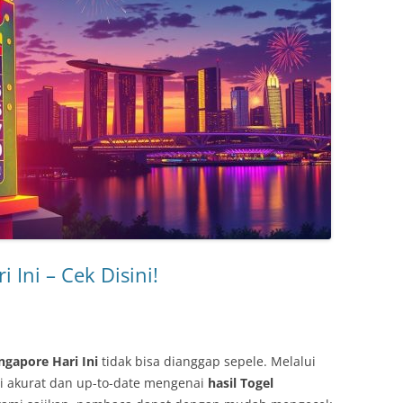
 Ini – Cek Disini!
ingapore Hari Ini
tidak bisa dianggap sepele. Melalui
si akurat dan up-to-date mengenai
hasil Togel