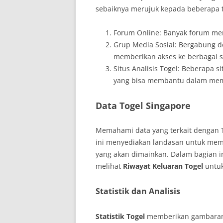
sebaiknya merujuk kepada beberapa t
Forum Online: Banyak forum mena
Grup Media Sosial: Bergabung d
memberikan akses ke berbagai s
Situs Analisis Togel: Beberapa 
yang bisa membantu dalam membu
Data Togel Singapore
Memahami data yang terkait dengan T
ini menyediakan landasan untuk mem
yang akan dimainkan. Dalam bagian in
melihat
Riwayat Keluaran Togel
untuk
Statistik dan Analisis
Statistik Togel
memberikan gambaran 