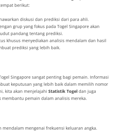
empat berikut:
warkan diskusi dan prediksi dari para ahli.
engan grup yang fokus pada Togel Singapore akan
udut pandang tentang prediksi.
situs khusus menyediakan analisis mendalam dan hasil
at prediksi yang lebih baik.
ogel Singapore sangat penting bagi pemain. Informasi
buat keputusan yang lebih baik dalam memilih nomor
i, kita akan menjelajahi
Statistik Togel
dan juga
 membantu pemain dalam analisis mereka.
mendalam mengenai frekuensi keluaran angka.