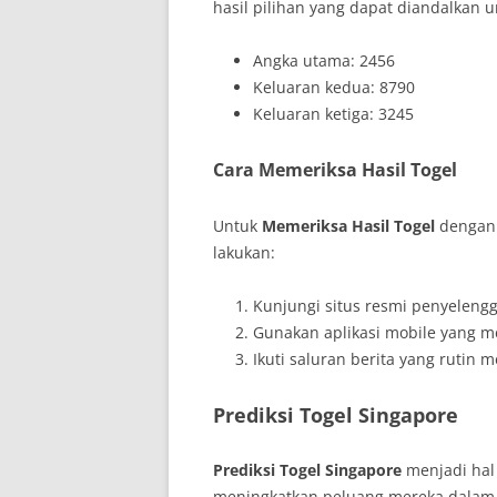
hasil pilihan yang dapat diandalkan un
Angka utama: 2456
Keluaran kedua: 8790
Keluaran ketiga: 3245
Cara Memeriksa Hasil Togel
Untuk
Memeriksa Hasil Togel
dengan 
lakukan:
Kunjungi situs resmi penyelengg
Gunakan aplikasi mobile yang me
Ikuti saluran berita yang rutin 
Prediksi Togel Singapore
Prediksi Togel Singapore
menjadi hal
meningkatkan peluang mereka dala