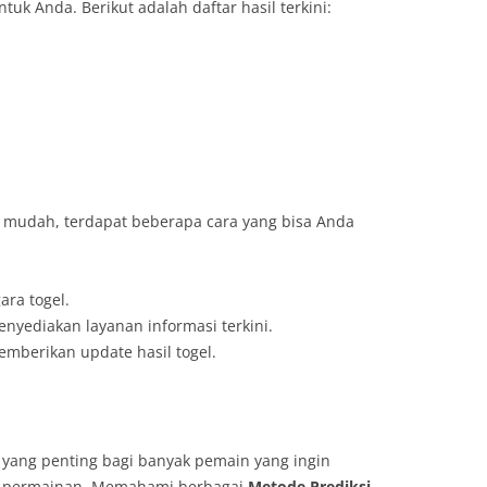
tuk Anda. Berikut adalah daftar hasil terkini:
mudah, terdapat beberapa cara yang bisa Anda
ara togel.
nyediakan layanan informasi terkini.
memberikan update hasil togel.
 yang penting bagi banyak pemain yang ingin
m permainan. Memahami berbagai
Metode Prediksi