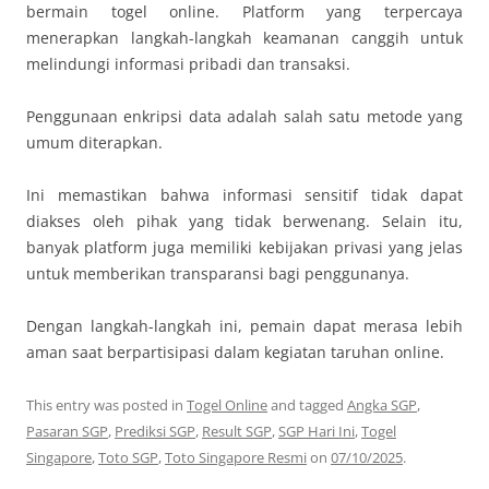
bermain togel online. Platform yang terpercaya
menerapkan langkah-langkah keamanan canggih untuk
melindungi informasi pribadi dan transaksi.
Penggunaan enkripsi data adalah salah satu metode yang
umum diterapkan.
Ini memastikan bahwa informasi sensitif tidak dapat
diakses oleh pihak yang tidak berwenang. Selain itu,
banyak platform juga memiliki kebijakan privasi yang jelas
untuk memberikan transparansi bagi penggunanya.
Dengan langkah-langkah ini, pemain dapat merasa lebih
aman saat berpartisipasi dalam kegiatan taruhan online.
This entry was posted in
Togel Online
and tagged
Angka SGP
,
Pasaran SGP
,
Prediksi SGP
,
Result SGP
,
SGP Hari Ini
,
Togel
Singapore
,
Toto SGP
,
Toto Singapore Resmi
on
07/10/2025
.