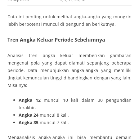
Data ini penting untuk melihat angka-angka yang mungkin
lebih berpotensi muncul di pengundian berikutnya.
Tren Angka Keluar Periode Sebelumnya
Analisis tren angka keluar memberikan gambaran
mengenai pola yang dapat diamati sepanjang beberapa
periode. Data menunjukkan angka-angka yang memiliki
tingkat kemunculan tinggi dibandingkan dengan yang lain.
Misalnya:
Angka 12
muncul 10 kali dalam 30 pengundian
terakhir.
Angka 24
muncul 8 kali.
Angka 35
muncul 7 kali.
Menganalisis angka-angka ini bisa membantu pemain