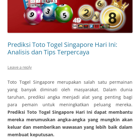
Prediksi Toto Togel Singapore Hari Ini:
Analisis dan Tips Terpercaya
Leave a reply
Toto Togel Singapore merupakan salah satu permainan
yang banyak diminati oleh masyarakat. Dalam dunia
taruhan, prediksi angka menjadi alat yang penting bagi
para pemain untuk meningkatkan peluang mereka.
Prediksi Toto Togel Singapore Hari Ini dapat membantu
mereka merumuskan angka-angka yang mungkin akan
keluar dan memberikan wawasan yang lebih baik dalam
membuat keputusan.