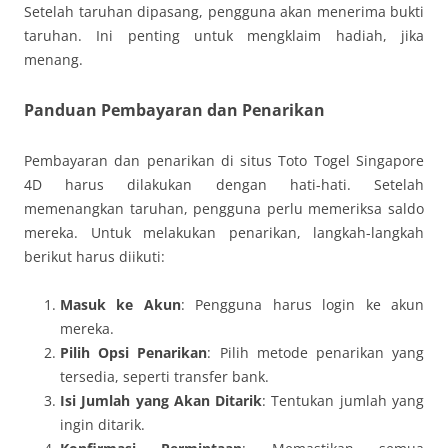
Setelah taruhan dipasang, pengguna akan menerima bukti
taruhan. Ini penting untuk mengklaim hadiah, jika
menang.
Panduan Pembayaran dan Penarikan
Pembayaran dan penarikan di situs Toto Togel Singapore
4D harus dilakukan dengan hati-hati. Setelah
memenangkan taruhan, pengguna perlu memeriksa saldo
mereka. Untuk melakukan penarikan, langkah-langkah
berikut harus diikuti:
Masuk ke Akun
: Pengguna harus login ke akun
mereka.
Pilih Opsi Penarikan
: Pilih metode penarikan yang
tersedia, seperti transfer bank.
Isi Jumlah yang Akan Ditarik
: Tentukan jumlah yang
ingin ditarik.