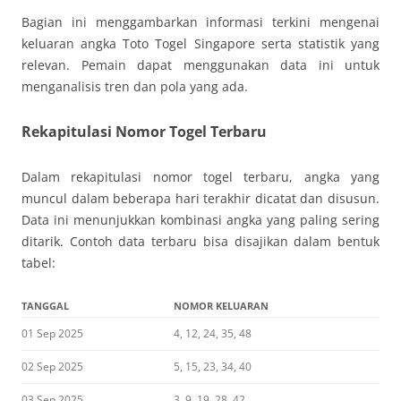
Bagian ini menggambarkan informasi terkini mengenai
keluaran angka Toto Togel Singapore serta statistik yang
relevan. Pemain dapat menggunakan data ini untuk
menganalisis tren dan pola yang ada.
Rekapitulasi Nomor Togel Terbaru
Dalam rekapitulasi nomor togel terbaru, angka yang
muncul dalam beberapa hari terakhir dicatat dan disusun.
Data ini menunjukkan kombinasi angka yang paling sering
ditarik. Contoh data terbaru bisa disajikan dalam bentuk
tabel:
TANGGAL
NOMOR KELUARAN
01 Sep 2025
4, 12, 24, 35, 48
02 Sep 2025
5, 15, 23, 34, 40
03 Sep 2025
3, 9, 19, 28, 42