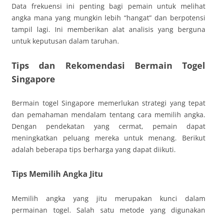
Data frekuensi ini penting bagi pemain untuk melihat
angka mana yang mungkin lebih “hangat” dan berpotensi
tampil lagi. Ini memberikan alat analisis yang berguna
untuk keputusan dalam taruhan.
Tips dan Rekomendasi Bermain Togel
Singapore
Bermain togel Singapore memerlukan strategi yang tepat
dan pemahaman mendalam tentang cara memilih angka.
Dengan pendekatan yang cermat, pemain dapat
meningkatkan peluang mereka untuk menang. Berikut
adalah beberapa tips berharga yang dapat diikuti.
Tips Memilih Angka Jitu
Memilih angka yang jitu merupakan kunci dalam
permainan togel. Salah satu metode yang digunakan