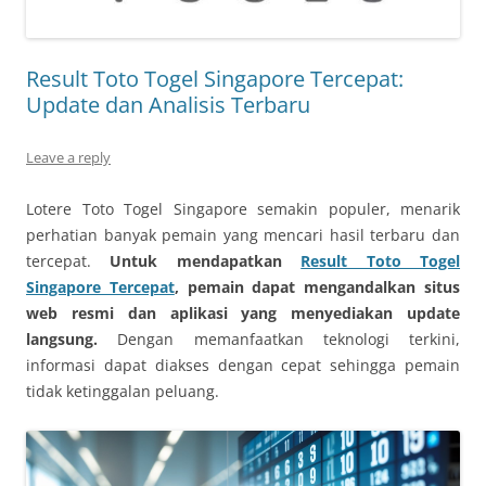
Result Toto Togel Singapore Tercepat:
Update dan Analisis Terbaru
Leave a reply
Lotere Toto Togel Singapore semakin populer, menarik
perhatian banyak pemain yang mencari hasil terbaru dan
tercepat.
Untuk mendapatkan
Result Toto Togel
Singapore Tercepat
, pemain dapat mengandalkan situs
web resmi dan aplikasi yang menyediakan update
langsung.
Dengan memanfaatkan teknologi terkini,
informasi dapat diakses dengan cepat sehingga pemain
tidak ketinggalan peluang.