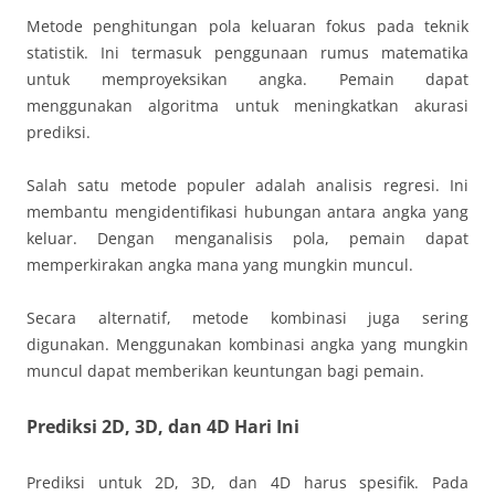
Metode penghitungan pola keluaran fokus pada teknik
statistik. Ini termasuk penggunaan rumus matematika
untuk memproyeksikan angka. Pemain dapat
menggunakan algoritma untuk meningkatkan akurasi
prediksi.
Salah satu metode populer adalah analisis regresi. Ini
membantu mengidentifikasi hubungan antara angka yang
keluar. Dengan menganalisis pola, pemain dapat
memperkirakan angka mana yang mungkin muncul.
Secara alternatif, metode kombinasi juga sering
digunakan. Menggunakan kombinasi angka yang mungkin
muncul dapat memberikan keuntungan bagi pemain.
Prediksi 2D, 3D, dan 4D Hari Ini
Prediksi untuk 2D, 3D, dan 4D harus spesifik. Pada