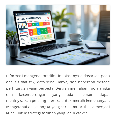
Informasi mengenai prediksi ini biasanya didasarkan pada
analisis statistik, data sebelumnya, dan beberapa metode
perhitungan yang berbeda. Dengan memahami pola angka
dan kecenderungan yang ada, pemain dapat
meningkatkan peluang mereka untuk meraih kemenangan.
Mengetahui angka-angka yang sering muncul bisa menjadi
kunci untuk strategi taruhan yang lebih efektif.