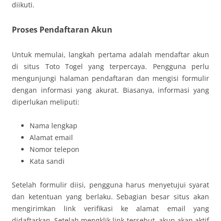
diikuti.
Proses Pendaftaran Akun
Untuk memulai, langkah pertama adalah mendaftar akun
di situs Toto Togel yang terpercaya. Pengguna perlu
mengunjungi halaman pendaftaran dan mengisi formulir
dengan informasi yang akurat. Biasanya, informasi yang
diperlukan meliputi:
Nama lengkap
Alamat email
Nomor telepon
Kata sandi
Setelah formulir diisi, pengguna harus menyetujui syarat
dan ketentuan yang berlaku. Sebagian besar situs akan
mengirimkan link verifikasi ke alamat email yang
didaftarkan. Setelah mengklik link tersebut, akun akan aktif