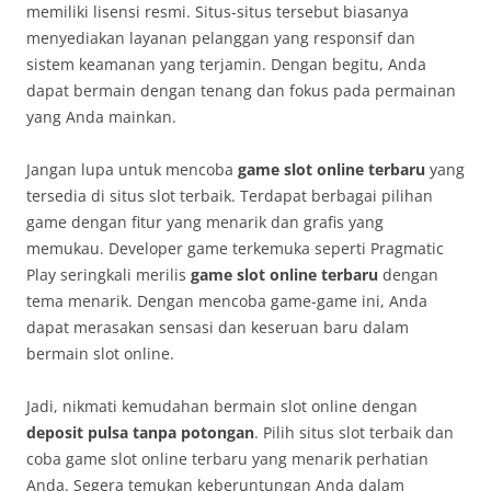
memiliki lisensi resmi. Situs-situs tersebut biasanya
menyediakan layanan pelanggan yang responsif dan
sistem keamanan yang terjamin. Dengan begitu, Anda
dapat bermain dengan tenang dan fokus pada permainan
yang Anda mainkan.
Jangan lupa untuk mencoba
game slot online terbaru
yang
tersedia di situs slot terbaik. Terdapat berbagai pilihan
game dengan fitur yang menarik dan grafis yang
memukau. Developer game terkemuka seperti Pragmatic
Play seringkali merilis
game slot online terbaru
dengan
tema menarik. Dengan mencoba game-game ini, Anda
dapat merasakan sensasi dan keseruan baru dalam
bermain slot online.
Jadi, nikmati kemudahan bermain slot online dengan
deposit pulsa tanpa potongan
. Pilih situs slot terbaik dan
coba game slot online terbaru yang menarik perhatian
Anda. Segera temukan keberuntungan Anda dalam