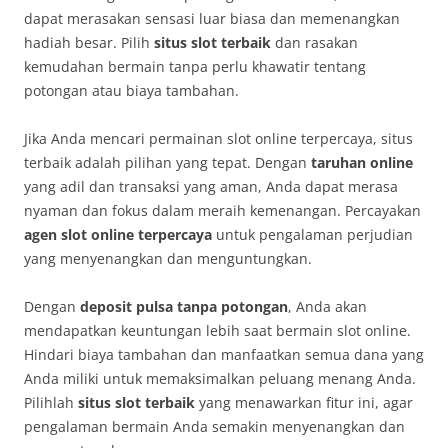
dapat merasakan sensasi luar biasa dan memenangkan
hadiah besar. Pilih
situs slot terbaik
dan rasakan
kemudahan bermain tanpa perlu khawatir tentang
potongan atau biaya tambahan.
Jika Anda mencari permainan slot online terpercaya, situs
terbaik adalah pilihan yang tepat. Dengan
taruhan online
yang adil dan transaksi yang aman, Anda dapat merasa
nyaman dan fokus dalam meraih kemenangan. Percayakan
agen slot online terpercaya
untuk pengalaman perjudian
yang menyenangkan dan menguntungkan.
Dengan
deposit pulsa tanpa potongan
, Anda akan
mendapatkan keuntungan lebih saat bermain slot online.
Hindari biaya tambahan dan manfaatkan semua dana yang
Anda miliki untuk memaksimalkan peluang menang Anda.
Pilihlah
situs slot terbaik
yang menawarkan fitur ini, agar
pengalaman bermain Anda semakin menyenangkan dan