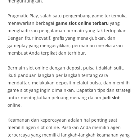
menguntungkan.
Pragmatic Play, salah satu pengembang game terkemuka,
menawarkan berbagai
game slot online terbaru
yang
menghadirkan pengalaman bermain yang tak terlupakan.
Dengan fitur inovatif, grafis yang menakjubkan, dan
gameplay yang mengasyikkan, permainan mereka akan
membuat Anda terpikat dan terhibur.
Bermain slot online dengan deposit pulsa tidaklah sulit.
Ikuti panduan langkah per langkah tentang cara
mendaftar, melakukan deposit melalui pulsa, dan memilih
game slot yang ingin dimainkan. Dapatkan tips dan strategi
untuk meningkatkan peluang menang dalam
judi slot
online.
Keamanan dan kepercayaan adalah hal penting saat
memilih agen slot online. Pastikan Anda memilih agen
terpercaya yang memiliki langkah-langkah keamanan yang