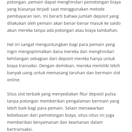
potongan, pemain dapat menghindari pemotongan biaya
yang biasanya terjadi saat menggunakan metode
pembayaran lain. Ini berarti bahwa jumlah deposit yang
dilakukan oleh pemain akan benar-benar masuk ke saldo
akun mereka tanpa ada potongan atau biaya tambahan.
Hal ini sangat menguntungkan bagi para pemain yang
ingin mengoptimalkan dana mereka dan menghindari
kehilangan sebagian dari deposit mereka hanya untuk
biaya transaksi. Dengan demikian, mereka memiliki lebih
banyak uang untuk memasang taruhan dan bermain slot
online.
Situs slot terbaik yang menyediakan fitur deposit pulsa
tanpa potongan memberikan pengalaman bermain yang
lebih baik bagi para pemain. Selain menawarkan
kebebasan dari pemotongan biaya, situs-situs ini juga
memberikan kenyamanan dan keamanan dalam
bertransaksi.