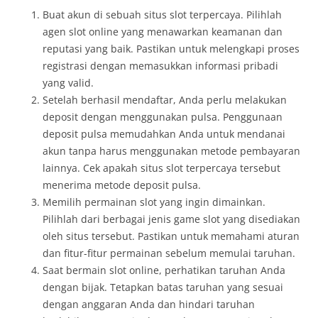
Buat akun di sebuah situs slot terpercaya. Pilihlah
agen slot online yang menawarkan keamanan dan
reputasi yang baik. Pastikan untuk melengkapi proses
registrasi dengan memasukkan informasi pribadi
yang valid.
Setelah berhasil mendaftar, Anda perlu melakukan
deposit dengan menggunakan pulsa. Penggunaan
deposit pulsa memudahkan Anda untuk mendanai
akun tanpa harus menggunakan metode pembayaran
lainnya. Cek apakah situs slot terpercaya tersebut
menerima metode deposit pulsa.
Memilih permainan slot yang ingin dimainkan.
Pilihlah dari berbagai jenis game slot yang disediakan
oleh situs tersebut. Pastikan untuk memahami aturan
dan fitur-fitur permainan sebelum memulai taruhan.
Saat bermain slot online, perhatikan taruhan Anda
dengan bijak. Tetapkan batas taruhan yang sesuai
dengan anggaran Anda dan hindari taruhan