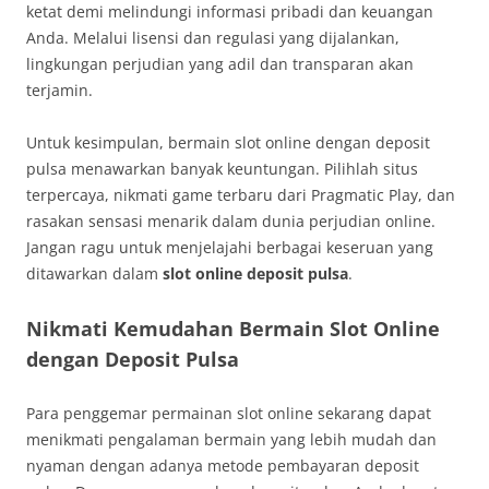
ketat demi melindungi informasi pribadi dan keuangan
Anda. Melalui lisensi dan regulasi yang dijalankan,
lingkungan perjudian yang adil dan transparan akan
terjamin.
Untuk kesimpulan, bermain slot online dengan deposit
pulsa menawarkan banyak keuntungan. Pilihlah situs
terpercaya, nikmati game terbaru dari Pragmatic Play, dan
rasakan sensasi menarik dalam dunia perjudian online.
Jangan ragu untuk menjelajahi berbagai keseruan yang
ditawarkan dalam
slot online deposit pulsa
.
Nikmati Kemudahan Bermain Slot Online
dengan Deposit Pulsa
Para penggemar permainan slot online sekarang dapat
menikmati pengalaman bermain yang lebih mudah dan
nyaman dengan adanya metode pembayaran deposit