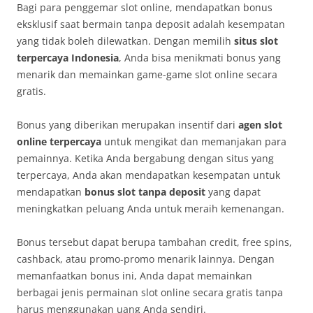
Bagi para penggemar slot online, mendapatkan bonus
eksklusif saat bermain tanpa deposit adalah kesempatan
yang tidak boleh dilewatkan. Dengan memilih
situs slot
terpercaya Indonesia
, Anda bisa menikmati bonus yang
menarik dan memainkan game-game slot online secara
gratis.
Bonus yang diberikan merupakan insentif dari
agen slot
online terpercaya
untuk mengikat dan memanjakan para
pemainnya. Ketika Anda bergabung dengan situs yang
terpercaya, Anda akan mendapatkan kesempatan untuk
mendapatkan
bonus slot tanpa deposit
yang dapat
meningkatkan peluang Anda untuk meraih kemenangan.
Bonus tersebut dapat berupa tambahan credit, free spins,
cashback, atau promo-promo menarik lainnya. Dengan
memanfaatkan bonus ini, Anda dapat memainkan
berbagai jenis permainan slot online secara gratis tanpa
harus menggunakan uang Anda sendiri.