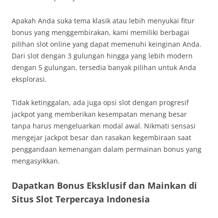
Apakah Anda suka tema klasik atau lebih menyukai fitur
bonus yang menggembirakan, kami memiliki berbagai
pilihan slot online yang dapat memenuhi keinginan Anda.
Dari slot dengan 3 gulungan hingga yang lebih modern
dengan 5 gulungan, tersedia banyak pilihan untuk Anda
eksplorasi.
Tidak ketinggalan, ada juga opsi slot dengan progresif
jackpot yang memberikan kesempatan menang besar
tanpa harus mengeluarkan modal awal. Nikmati sensasi
mengejar jackpot besar dan rasakan kegembiraan saat
penggandaan kemenangan dalam permainan bonus yang
mengasyikkan.
Dapatkan Bonus Eksklusif dan Mainkan di
Situs Slot Terpercaya Indonesia