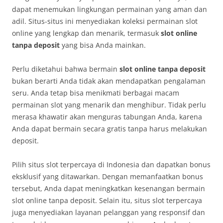
dapat menemukan lingkungan permainan yang aman dan
adil. Situs-situs ini menyediakan koleksi permainan slot
online yang lengkap dan menarik, termasuk
slot online
tanpa deposit
yang bisa Anda mainkan.
Perlu diketahui bahwa bermain
slot online tanpa deposit
bukan berarti Anda tidak akan mendapatkan pengalaman
seru. Anda tetap bisa menikmati berbagai macam
permainan slot yang menarik dan menghibur. Tidak perlu
merasa khawatir akan menguras tabungan Anda, karena
Anda dapat bermain secara gratis tanpa harus melakukan
deposit.
Pilih situs slot terpercaya di Indonesia dan dapatkan bonus
eksklusif yang ditawarkan. Dengan memanfaatkan bonus
tersebut, Anda dapat meningkatkan kesenangan bermain
slot online tanpa deposit. Selain itu, situs slot terpercaya
juga menyediakan layanan pelanggan yang responsif dan