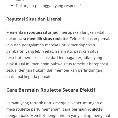
Dukungan pelanggan yang responsif
Reputasi Situs dan Lisensi
Memeriksa
reputasi situs judi
merupakan langkah vital
dalam
cara memilih situs roulette
. Telusuri ulasan pemain
lain dan pengalaman mereka untuk mendapatkan
gambaran yang lebih jelas. Selain itu, pastikan situs
tersebut memiliki lisensi dari lembaga perjudian yang
diakui. Hal ini menjamin bahwa situs tersebut beroperasi
sesuai dengan hukum dan memberikan perlindungan
maksimal kepada pemain.
Cara Bermain Roulette Secara Efektif
Pemain yang tertarik untuk menjajal keberuntungan di
meja roulette perlu memahami
cara bermain roulette
dengan baik. Memiliki pengetahuan yang cukup mengenai