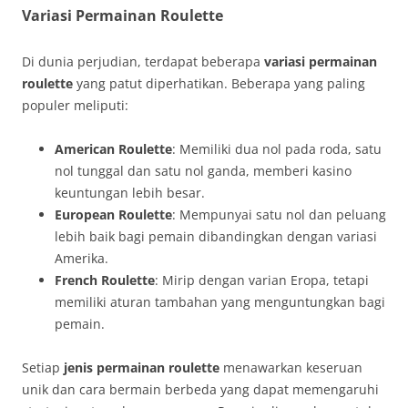
Variasi Permainan Roulette
Di dunia perjudian, terdapat beberapa
variasi permainan
roulette
yang patut diperhatikan. Beberapa yang paling
populer meliputi:
American Roulette
: Memiliki dua nol pada roda, satu
nol tunggal dan satu nol ganda, memberi kasino
keuntungan lebih besar.
European Roulette
: Mempunyai satu nol dan peluang
lebih baik bagi pemain dibandingkan dengan variasi
Amerika.
French Roulette
: Mirip dengan varian Eropa, tetapi
memiliki aturan tambahan yang menguntungkan bagi
pemain.
Setiap
jenis permainan roulette
menawarkan keseruan
unik dan cara bermain berbeda yang dapat memengaruhi