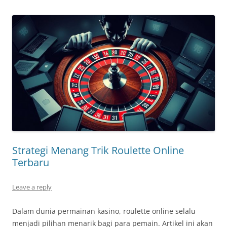
Strategi Menang Trik Roulette Online
Terbaru
Leave a reply
Dalam dunia permainan kasino, roulette online selalu
menjadi pilihan menarik bagi para pemain. Artikel ini akan