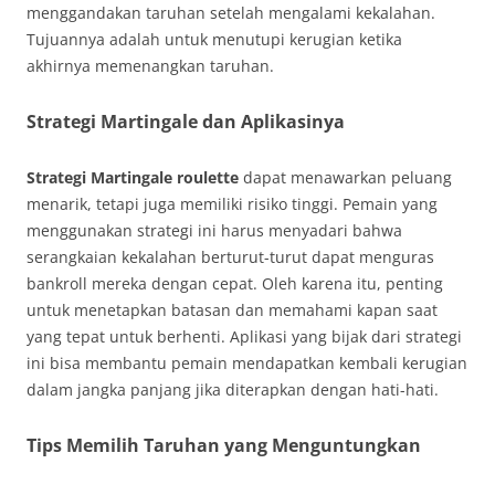
menggandakan taruhan setelah mengalami kekalahan.
Tujuannya adalah untuk menutupi kerugian ketika
akhirnya memenangkan taruhan.
Strategi Martingale dan Aplikasinya
Strategi Martingale roulette
dapat menawarkan peluang
menarik, tetapi juga memiliki risiko tinggi. Pemain yang
menggunakan strategi ini harus menyadari bahwa
serangkaian kekalahan berturut-turut dapat menguras
bankroll mereka dengan cepat. Oleh karena itu, penting
untuk menetapkan batasan dan memahami kapan saat
yang tepat untuk berhenti. Aplikasi yang bijak dari strategi
ini bisa membantu pemain mendapatkan kembali kerugian
dalam jangka panjang jika diterapkan dengan hati-hati.
Tips Memilih Taruhan yang Menguntungkan