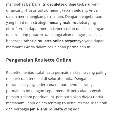
membahas berbagai
trik roulette online terbaru
yang
dirancang khusus untuk meningkatkan peluang Anda
dalam memenangkan permainan. Dengan pengetahuan
yang tepat dan
strategi menang main roulette
yang
efektif, Anda dapat meraih keberhasilan dan kesenangan
dalam setiap putaran. Kami juga akan mengungkapkan
beberapa
rahasia roulette online terpercaya
yang dapat
membantu Anda dalam perjalanan permainan ini.
Pengenalan Roulette Online
Roulette menjadi salah satu permainan kasino yang paling
menarik dan terkenal di seluruh dunia. Dengan
mekanisme yang sederhana namun penuh strategi,
permainan ini dengan cepat menarik perhatian banyak
pemain. Dalam panduan ini, pembaca akan diajak untuk
memahami lebih dalam tentang roulette, termasuk sejarah
dan berbagai
jenis-jenis roulette
yang ada.