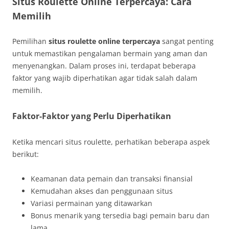
Situs Roulette Online Terpercaya: Cara
Memilih
Pemilihan
situs roulette online terpercaya
sangat penting
untuk memastikan pengalaman bermain yang aman dan
menyenangkan. Dalam proses ini, terdapat beberapa
faktor yang wajib diperhatikan agar tidak salah dalam
memilih.
Faktor-Faktor yang Perlu Diperhatikan
Ketika mencari situs roulette, perhatikan beberapa aspek
berikut:
Keamanan data pemain dan transaksi finansial
Kemudahan akses dan penggunaan situs
Variasi permainan yang ditawarkan
Bonus menarik yang tersedia bagi pemain baru dan
lama