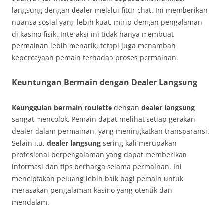
langsung dengan dealer melalui fitur chat. Ini memberikan
nuansa sosial yang lebih kuat, mirip dengan pengalaman
di kasino fisik. Interaksi ini tidak hanya membuat
permainan lebih menarik, tetapi juga menambah
kepercayaan pemain terhadap proses permainan.
Keuntungan Bermain dengan Dealer Langsung
Keunggulan bermain roulette
dengan
dealer langsung
sangat mencolok. Pemain dapat melihat setiap gerakan
dealer dalam permainan, yang meningkatkan transparansi.
Selain itu,
dealer langsung
sering kali merupakan
profesional berpengalaman yang dapat memberikan
informasi dan tips berharga selama permainan. Ini
menciptakan peluang lebih baik bagi pemain untuk
merasakan pengalaman kasino yang otentik dan
mendalam.