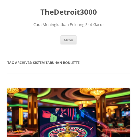
TheDetroit3000
Cara Meningkatkan Peluang Slot Gacor
Skip
Menu
to
content
TAG ARCHIVES:
SISTEM TARUHAN ROULETTE