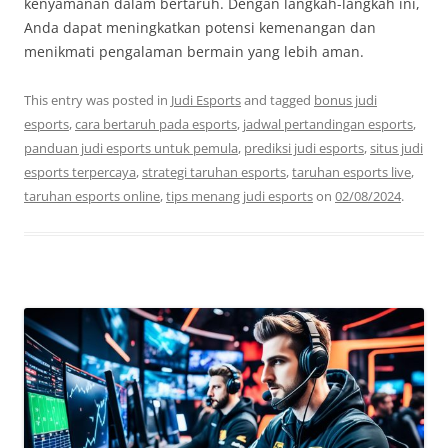
kenyamanan dalam bertaruh. Dengan langkah-langkah ini,
Anda dapat meningkatkan potensi kemenangan dan
menikmati pengalaman bermain yang lebih aman.
This entry was posted in
Judi Esports
and tagged
bonus judi
esports
,
cara bertaruh pada esports
,
jadwal pertandingan esports
,
panduan judi esports untuk pemula
,
prediksi judi esports
,
situs judi
esports terpercaya
,
strategi taruhan esports
,
taruhan esports live
,
taruhan esports online
,
tips menang judi esports
on
02/08/2024
.