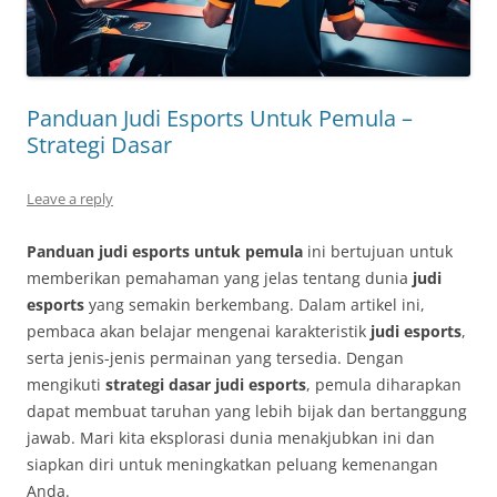
Panduan Judi Esports Untuk Pemula –
Strategi Dasar
Leave a reply
Panduan judi esports untuk pemula
ini bertujuan untuk
memberikan pemahaman yang jelas tentang dunia
judi
esports
yang semakin berkembang. Dalam artikel ini,
pembaca akan belajar mengenai karakteristik
judi esports
,
serta jenis-jenis permainan yang tersedia. Dengan
mengikuti
strategi dasar judi esports
, pemula diharapkan
dapat membuat taruhan yang lebih bijak dan bertanggung
jawab. Mari kita eksplorasi dunia menakjubkan ini dan
siapkan diri untuk meningkatkan peluang kemenangan
Anda.