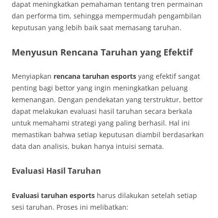
dapat meningkatkan pemahaman tentang tren permainan
dan performa tim, sehingga mempermudah pengambilan
keputusan yang lebih baik saat memasang taruhan.
Menyusun Rencana Taruhan yang Efektif
Menyiapkan
rencana taruhan esports
yang efektif sangat
penting bagi bettor yang ingin meningkatkan peluang
kemenangan. Dengan pendekatan yang terstruktur, bettor
dapat melakukan evaluasi hasil taruhan secara berkala
untuk memahami strategi yang paling berhasil. Hal ini
memastikan bahwa setiap keputusan diambil berdasarkan
data dan analisis, bukan hanya intuisi semata.
Evaluasi Hasil Taruhan
Evaluasi taruhan esports
harus dilakukan setelah setiap
sesi taruhan. Proses ini melibatkan: