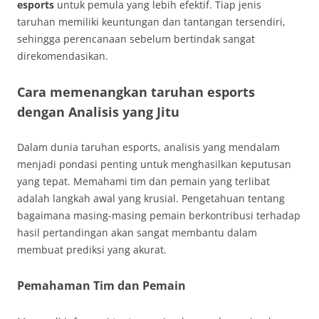
esports
untuk pemula yang lebih efektif. Tiap jenis
taruhan memiliki keuntungan dan tantangan tersendiri,
sehingga perencanaan sebelum bertindak sangat
direkomendasikan.
Cara memenangkan taruhan esports
dengan Analisis yang Jitu
Dalam dunia taruhan esports, analisis yang mendalam
menjadi pondasi penting untuk menghasilkan keputusan
yang tepat. Memahami tim dan pemain yang terlibat
adalah langkah awal yang krusial. Pengetahuan tentang
bagaimana masing-masing pemain berkontribusi terhadap
hasil pertandingan akan sangat membantu dalam
membuat prediksi yang akurat.
Pemahaman Tim dan Pemain