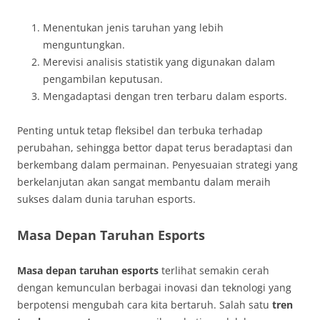
Menentukan jenis taruhan yang lebih
menguntungkan.
Merevisi analisis statistik yang digunakan dalam
pengambilan keputusan.
Mengadaptasi dengan tren terbaru dalam esports.
Penting untuk tetap fleksibel dan terbuka terhadap
perubahan, sehingga bettor dapat terus beradaptasi dan
berkembang dalam permainan. Penyesuaian strategi yang
berkelanjutan akan sangat membantu dalam meraih
sukses dalam dunia taruhan esports.
Masa Depan Taruhan Esports
Masa depan taruhan esports
terlihat semakin cerah
dengan kemunculan berbagai inovasi dan teknologi yang
berpotensi mengubah cara kita bertaruh. Salah satu
tren