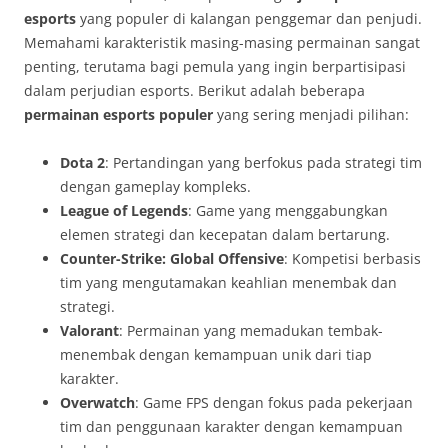
esports
yang populer di kalangan penggemar dan penjudi.
Memahami karakteristik masing-masing permainan sangat
penting, terutama bagi pemula yang ingin berpartisipasi
dalam perjudian esports. Berikut adalah beberapa
permainan esports populer
yang sering menjadi pilihan:
Dota 2
: Pertandingan yang berfokus pada strategi tim
dengan gameplay kompleks.
League of Legends
: Game yang menggabungkan
elemen strategi dan kecepatan dalam bertarung.
Counter-Strike: Global Offensive
: Kompetisi berbasis
tim yang mengutamakan keahlian menembak dan
strategi.
Valorant
: Permainan yang memadukan tembak-
menembak dengan kemampuan unik dari tiap
karakter.
Overwatch
: Game FPS dengan fokus pada pekerjaan
tim dan penggunaan karakter dengan kemampuan