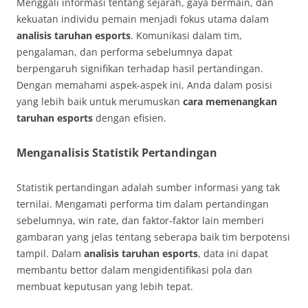
Menggali informasi tentang sejarah, gaya bermain, dan
kekuatan individu pemain menjadi fokus utama dalam
analisis taruhan esports
. Komunikasi dalam tim,
pengalaman, dan performa sebelumnya dapat
berpengaruh signifikan terhadap hasil pertandingan.
Dengan memahami aspek-aspek ini, Anda dalam posisi
yang lebih baik untuk merumuskan
cara memenangkan
taruhan esports
dengan efisien.
Menganalisis Statistik Pertandingan
Statistik pertandingan adalah sumber informasi yang tak
ternilai. Mengamati performa tim dalam pertandingan
sebelumnya, win rate, dan faktor-faktor lain memberi
gambaran yang jelas tentang seberapa baik tim berpotensi
tampil. Dalam
analisis taruhan esports
, data ini dapat
membantu bettor dalam mengidentifikasi pola dan
membuat keputusan yang lebih tepat.