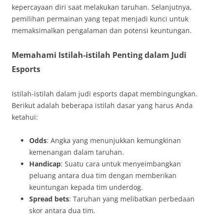
kepercayaan diri saat melakukan taruhan. Selanjutnya,
pemilihan permainan yang tepat menjadi kunci untuk
memaksimalkan pengalaman dan potensi keuntungan.
Memahami Istilah-istilah Penting dalam Judi
Esports
Istilah-istilah dalam judi esports dapat membingungkan.
Berikut adalah beberapa istilah dasar yang harus Anda
ketahui:
Odds
: Angka yang menunjukkan kemungkinan
kemenangan dalam taruhan.
Handicap
: Suatu cara untuk menyeimbangkan
peluang antara dua tim dengan memberikan
keuntungan kepada tim underdog.
Spread bets
: Taruhan yang melibatkan perbedaan
skor antara dua tim.