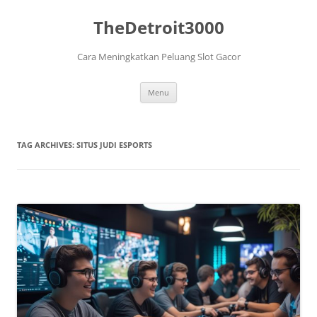
TheDetroit3000
Cara Meningkatkan Peluang Slot Gacor
Skip
Menu
to
content
TAG ARCHIVES:
SITUS JUDI ESPORTS