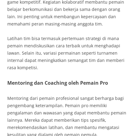
game kompetitif. Kegiatan kolaboratif membantu pemain
belajar berkomunikasi dan bekerja sama dengan orang
lain. Ini penting untuk membangun kepercayaan dan
memahami peran masing-masing anggota tim.
Latihan tim bisa termasuk pertemuan strategi di mana
pemain mendiskusikan cara terbaik untuk menghadapi
lawan. Selain itu, variasi permainan seperti turnamen
internal dapat meningkatkan semangat tim dan memberi
rasa kompetisi.
Mentoring dan Coaching oleh Pemain Pro
Mentoring dari pemain profesional sangat berharga bagi
pengembang keterampilan. Pemain pro memiliki
pengalaman dan wawasan yang dapat membantu pemain
lainnya. Mereka dapat memberikan tips spesifik,
merekomendasikan latihan, dan membantu mengatasi
kesulitan yang dialami oleh pemain pemula.