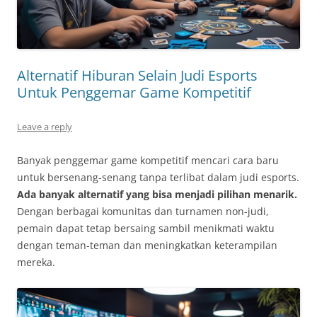
Alternatif Hiburan Selain Judi Esports
Untuk Penggemar Game Kompetitif
Leave a reply
Banyak penggemar game kompetitif mencari cara baru
untuk bersenang-senang tanpa terlibat dalam judi esports.
Ada banyak alternatif yang bisa menjadi pilihan menarik.
Dengan berbagai komunitas dan turnamen non-judi,
pemain dapat tetap bersaing sambil menikmati waktu
dengan teman-teman dan meningkatkan keterampilan
mereka.