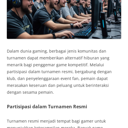
Dalam dunia gaming, berbagai jenis komunitas dan
turnamen dapat memberikan alternatif hiburan yang
menarik bagi penggemar game kompetitif. Melalui
partisipasi dalam turnamen resmi, bergabung dengan
klub, dan penyelenggaraan event fan, pemain dapat
merasakan keseruan dan peluang untuk berinteraksi
dengan sesama pemain.
Partisipasi dalam Turnamen Resmi
Turnamen resmi menjadi tempat bagi gamer untuk
menunjukkan keterampilan mereka. Banyak game