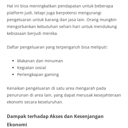
Hal ini bisa meningkatkan pendapatan untuk beberapa
platform judi, tetapi juga berpotensi mengurangi
pengeluaran untuk barang dan jasa lain. Orang mungkin
mengorbankan kebutuhan sehari-hari untuk mendukung
kebiasaan berjudi mereka.
Daftar pengeluaran yang terpengaruh bisa meliputi:
Makanan dan minuman
Kegiatan sosial
Perlengkapan gaming
Kenaikan pengeluaran di satu area mengarah pada
penurunan di area lain, yang dapat merusak kesejahteraan
ekonomi secara keseluruhan.
Dampak terhadap Akses dan Kesenjangan
Ekonomi