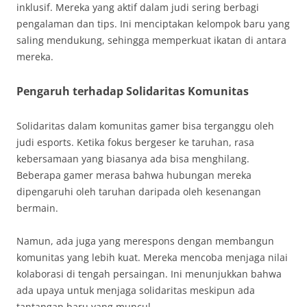
inklusif. Mereka yang aktif dalam judi sering berbagi
pengalaman dan tips. Ini menciptakan kelompok baru yang
saling mendukung, sehingga memperkuat ikatan di antara
mereka.
Pengaruh terhadap Solidaritas Komunitas
Solidaritas dalam komunitas gamer bisa terganggu oleh
judi esports. Ketika fokus bergeser ke taruhan, rasa
kebersamaan yang biasanya ada bisa menghilang.
Beberapa gamer merasa bahwa hubungan mereka
dipengaruhi oleh taruhan daripada oleh kesenangan
bermain.
Namun, ada juga yang merespons dengan membangun
komunitas yang lebih kuat. Mereka mencoba menjaga nilai
kolaborasi di tengah persaingan. Ini menunjukkan bahwa
ada upaya untuk menjaga solidaritas meskipun ada
tantangan baru yang muncul.