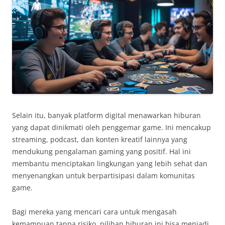
Selain itu, banyak platform digital menawarkan hiburan
yang dapat dinikmati oleh penggemar game. Ini mencakup
streaming, podcast, dan konten kreatif lainnya yang
mendukung pengalaman gaming yang positif. Hal ini
membantu menciptakan lingkungan yang lebih sehat dan
menyenangkan untuk berpartisipasi dalam komunitas
game.
Bagi mereka yang mencari cara untuk mengasah
kemampuan tanpa risiko, pilihan hiburan ini bisa menjadi