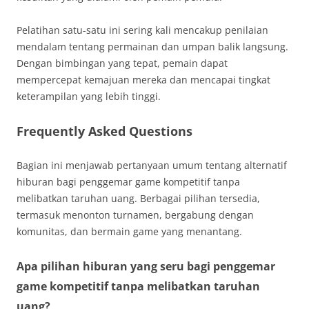
Pelatihan satu-satu ini sering kali mencakup penilaian
mendalam tentang permainan dan umpan balik langsung.
Dengan bimbingan yang tepat, pemain dapat
mempercepat kemajuan mereka dan mencapai tingkat
keterampilan yang lebih tinggi.
Frequently Asked Questions
Bagian ini menjawab pertanyaan umum tentang alternatif
hiburan bagi penggemar game kompetitif tanpa
melibatkan taruhan uang. Berbagai pilihan tersedia,
termasuk menonton turnamen, bergabung dengan
komunitas, dan bermain game yang menantang.
Apa pilihan hiburan yang seru bagi penggemar
game kompetitif tanpa melibatkan taruhan
uang?