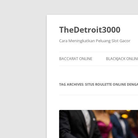
TheDetroit3000
Cara Meningkatkan Peluang Slot Gacor
BACCARAT ONLINE
BLACKJACK ONLIN
TAG ARCHIVES:
SITUS ROULETTE ONLINE DEN