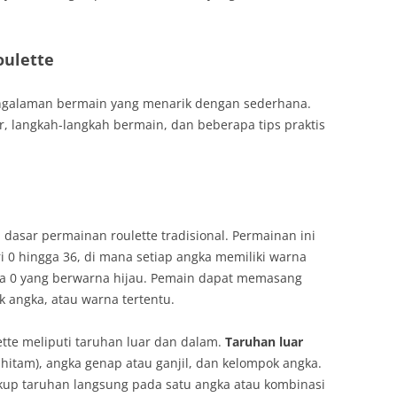
oulette
ngalaman bermain yang menarik dengan sederhana.
 langkah-langkah bermain, dan beberapa tips praktis
 dasar permainan roulette tradisional. Permainan ini
0 hingga 36, di mana setiap angka memiliki warna
ka 0 yang berwarna hijau. Pemain dapat memasang
k angka, atau warna tertentu.
ette meliputi taruhan luar dan dalam.
Taruhan luar
hitam), angka genap atau ganjil, dan kelompok angka.
kup taruhan langsung pada satu angka atau kombinasi