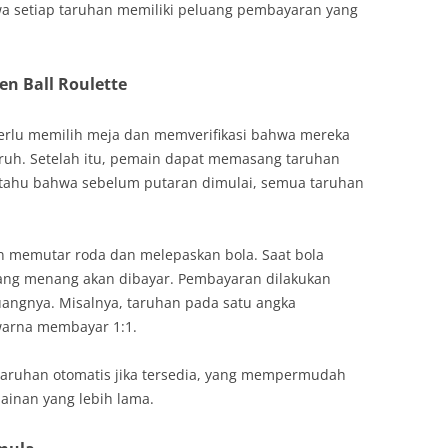
a setiap taruhan memiliki peluang pembayaran yang
n Ball Roulette
rlu memilih meja dan memverifikasi bahwa mereka
aruh. Setelah itu, pemain dapat memasang taruhan
k tahu bahwa sebelum putaran dimulai, semua taruhan
an memutar roda dan melepaskan bola. Saat bola
 yang menang akan dibayar. Pembayaran dilakukan
uangnya. Misalnya, taruhan pada satu angka
warna membayar 1:1.
taruhan otomatis jika tersedia, yang mempermudah
ainan yang lebih lama.