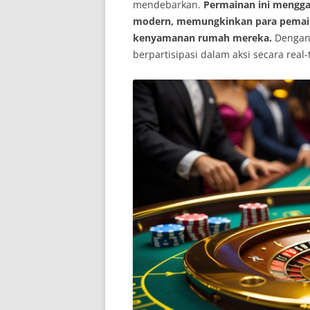
mendebarkan.
Permainan ini mengga
modern, memungkinkan para pemain 
kenyamanan rumah mereka.
Dengan 
berpartisipasi dalam aksi secara rea