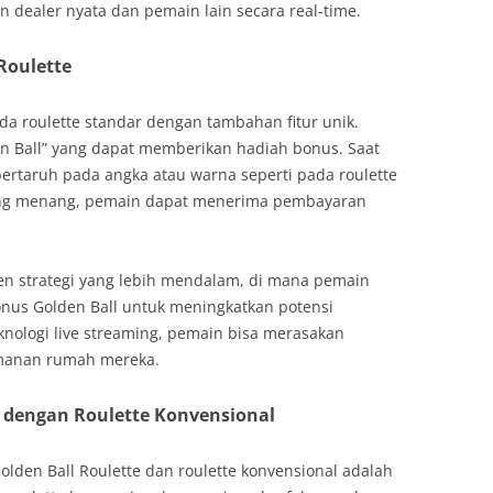
 dealer nyata dan pemain lain secara real-time.
Roulette
a roulette standar dengan tambahan fitur unik.
en Ball” yang dapat memberikan hadiah bonus. Saat
rtaruh pada angka atau warna seperti pada roulette
 yang menang, pemain dapat menerima pembayaran
n strategi yang lebih mendalam, di mana pemain
nus Golden Ball untuk meningkatkan potensi
ologi live streaming, pemain bisa merasakan
amanan rumah mereka.
e dengan Roulette Konvensional
lden Ball Roulette dan roulette konvensional adalah