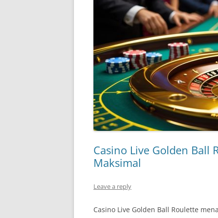
Casino Live Golden Ball 
Maksimal
Leave a reply
Casino Live Golden Ball Roulette me