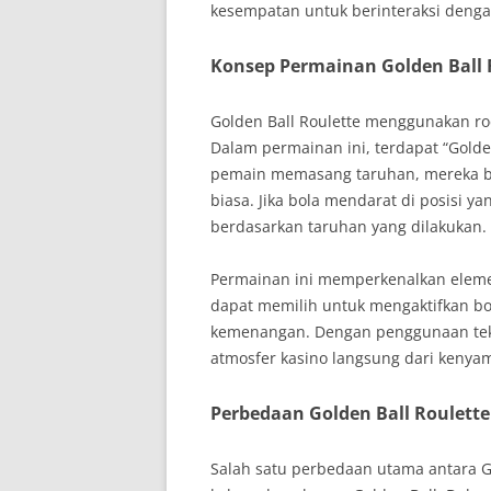
kesempatan untuk berinteraksi dengan
Konsep Permainan Golden Ball 
Golden Ball Roulette menggunakan rod
Dalam permainan ini, terdapat “Gold
pemain memasang taruhan, mereka be
biasa. Jika bola mendarat di posisi
berdasarkan taruhan yang dilakukan.
Permainan ini memperkenalkan eleme
dapat memilih untuk mengaktifkan bo
kemenangan. Dengan penggunaan tekn
atmosfer kasino langsung dari keny
Perbedaan Golden Ball Roulett
Salah satu perbedaan utama antara Go