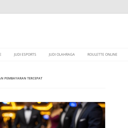
Skip
to
E
JUDI ESPORTS
JUDI OLAHRAGA
ROULETTE ONLINE
content
GAN PEMBAYARAN TERCEPAT