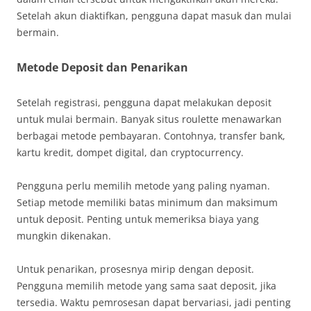
Setelah akun diaktifkan, pengguna dapat masuk dan mulai
bermain.
Metode Deposit dan Penarikan
Setelah registrasi, pengguna dapat melakukan deposit
untuk mulai bermain. Banyak situs roulette menawarkan
berbagai metode pembayaran. Contohnya, transfer bank,
kartu kredit, dompet digital, dan cryptocurrency.
Pengguna perlu memilih metode yang paling nyaman.
Setiap metode memiliki batas minimum dan maksimum
untuk deposit. Penting untuk memeriksa biaya yang
mungkin dikenakan.
Untuk penarikan, prosesnya mirip dengan deposit.
Pengguna memilih metode yang sama saat deposit, jika
tersedia. Waktu pemrosesan dapat bervariasi, jadi penting