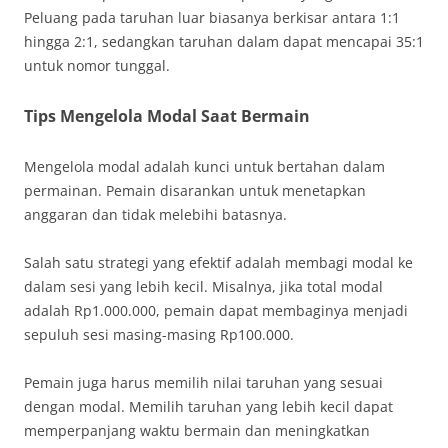
Peluang pada taruhan luar biasanya berkisar antara 1:1
hingga 2:1, sedangkan taruhan dalam dapat mencapai 35:1
untuk nomor tunggal.
Tips Mengelola Modal Saat Bermain
Mengelola modal adalah kunci untuk bertahan dalam
permainan. Pemain disarankan untuk menetapkan
anggaran dan tidak melebihi batasnya.
Salah satu strategi yang efektif adalah membagi modal ke
dalam sesi yang lebih kecil. Misalnya, jika total modal
adalah Rp1.000.000, pemain dapat membaginya menjadi
sepuluh sesi masing-masing Rp100.000.
Pemain juga harus memilih nilai taruhan yang sesuai
dengan modal. Memilih taruhan yang lebih kecil dapat
memperpanjang waktu bermain dan meningkatkan