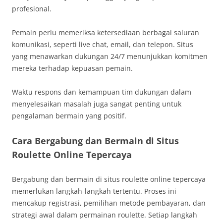
profesional.
Pemain perlu memeriksa ketersediaan berbagai saluran
komunikasi, seperti live chat, email, dan telepon. Situs
yang menawarkan dukungan 24/7 menunjukkan komitmen
mereka terhadap kepuasan pemain.
Waktu respons dan kemampuan tim dukungan dalam
menyelesaikan masalah juga sangat penting untuk
pengalaman bermain yang positif.
Cara Bergabung dan Bermain di Situs
Roulette Online Tepercaya
Bergabung dan bermain di situs roulette online tepercaya
memerlukan langkah-langkah tertentu. Proses ini
mencakup registrasi, pemilihan metode pembayaran, dan
strategi awal dalam permainan roulette. Setiap langkah