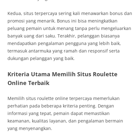
Kedua, situs terpercaya sering kali menawarkan bonus dan
promosi yang menarik. Bonus ini bisa meningkatkan
peluang pemain untuk menang tanpa perlu mengeluarkan
banyak uang dari saku. Terakhir, pelanggan biasanya
mendapatkan pengalaman pengguna yang lebih baik,
termasuk antarmuka yang ramah dan responsif serta
dukungan pelanggan yang baik.
Kriteria Utama Memilih Situs Roulette
Online Terbaik
Memilih situs roulette online terpercaya memerlukan
perhatian pada beberapa kriteria penting. Dengan
informasi yang tepat, pemain dapat memastikan
keamanan, kualitas layanan, dan pengalaman bermain
yang menyenangkan.