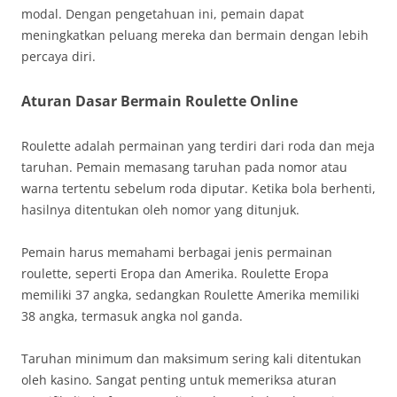
modal. Dengan pengetahuan ini, pemain dapat
meningkatkan peluang mereka dan bermain dengan lebih
percaya diri.
Aturan Dasar Bermain Roulette Online
Roulette adalah permainan yang terdiri dari roda dan meja
taruhan. Pemain memasang taruhan pada nomor atau
warna tertentu sebelum roda diputar. Ketika bola berhenti,
hasilnya ditentukan oleh nomor yang ditunjuk.
Pemain harus memahami berbagai jenis permainan
roulette, seperti Eropa dan Amerika. Roulette Eropa
memiliki 37 angka, sedangkan Roulette Amerika memiliki
38 angka, termasuk angka nol ganda.
Taruhan minimum dan maksimum sering kali ditentukan
oleh kasino. Sangat penting untuk memeriksa aturan