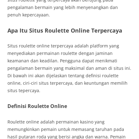
pengalaman bermain yang lebih menyenangkan dan
penuh kepercayaan.
Apa Itu Situs Roulette Online Terpercaya
Situs roulette online terpercaya adalah platform yang
menyediakan permainan roulette dengan jaminan
keamanan dan keadilan. Pengguna dapat menikmati
pengalaman bermain yang maksimal dan aman di situs ini.
Di bawah ini akan dijelaskan tentang definisi roulette
online, ciri-ciri situs terpercaya, dan keuntungan memilih
situs tepercaya.
Definisi Roulette Online
Roulette online adalah permainan kasino yang
memungkinkan pemain untuk memasang taruhan pada
hasil putaran roda yang berisi angka dan warna. Pemain