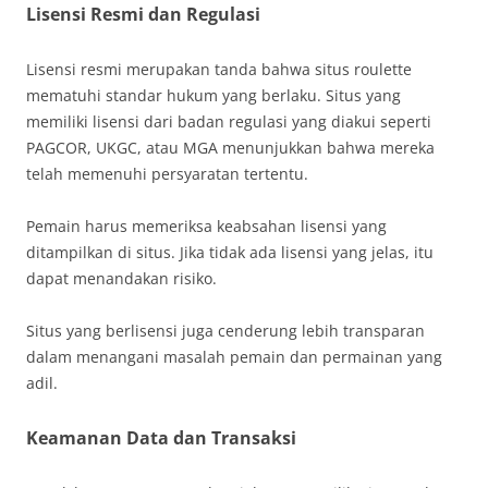
Lisensi Resmi dan Regulasi
Lisensi resmi merupakan tanda bahwa situs roulette
mematuhi standar hukum yang berlaku. Situs yang
memiliki lisensi dari badan regulasi yang diakui seperti
PAGCOR, UKGC, atau MGA menunjukkan bahwa mereka
telah memenuhi persyaratan tertentu.
Pemain harus memeriksa keabsahan lisensi yang
ditampilkan di situs. Jika tidak ada lisensi yang jelas, itu
dapat menandakan risiko.
Situs yang berlisensi juga cenderung lebih transparan
dalam menangani masalah pemain dan permainan yang
adil.
Keamanan Data dan Transaksi