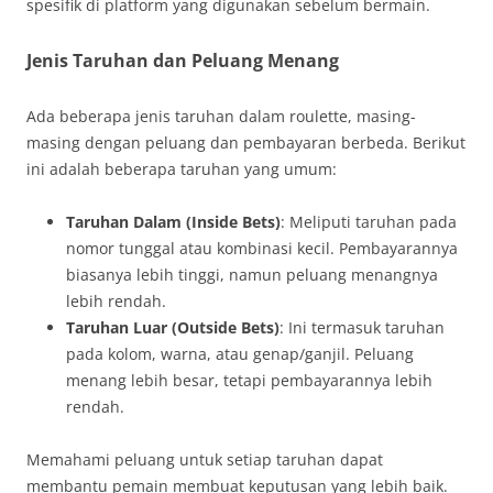
spesifik di platform yang digunakan sebelum bermain.
Jenis Taruhan dan Peluang Menang
Ada beberapa jenis taruhan dalam roulette, masing-
masing dengan peluang dan pembayaran berbeda. Berikut
ini adalah beberapa taruhan yang umum:
Taruhan Dalam (Inside Bets)
: Meliputi taruhan pada
nomor tunggal atau kombinasi kecil. Pembayarannya
biasanya lebih tinggi, namun peluang menangnya
lebih rendah.
Taruhan Luar (Outside Bets)
: Ini termasuk taruhan
pada kolom, warna, atau genap/ganjil. Peluang
menang lebih besar, tetapi pembayarannya lebih
rendah.
Memahami peluang untuk setiap taruhan dapat
membantu pemain membuat keputusan yang lebih baik.