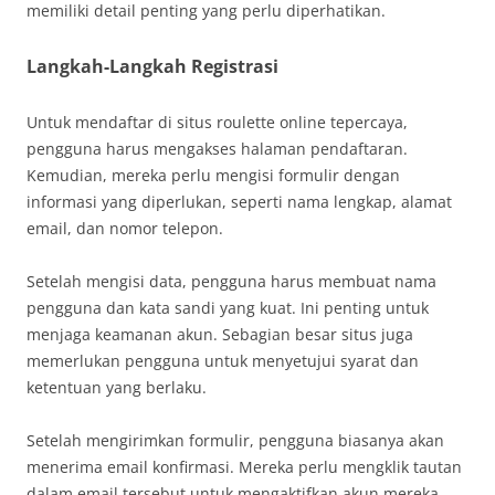
memiliki detail penting yang perlu diperhatikan.
Langkah-Langkah Registrasi
Untuk mendaftar di situs roulette online tepercaya,
pengguna harus mengakses halaman pendaftaran.
Kemudian, mereka perlu mengisi formulir dengan
informasi yang diperlukan, seperti nama lengkap, alamat
email, dan nomor telepon.
Setelah mengisi data, pengguna harus membuat nama
pengguna dan kata sandi yang kuat. Ini penting untuk
menjaga keamanan akun. Sebagian besar situs juga
memerlukan pengguna untuk menyetujui syarat dan
ketentuan yang berlaku.
Setelah mengirimkan formulir, pengguna biasanya akan
menerima email konfirmasi. Mereka perlu mengklik tautan
dalam email tersebut untuk mengaktifkan akun mereka.