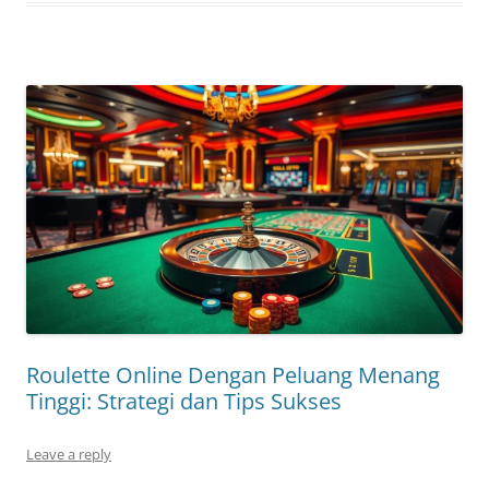
Roulette Online Dengan Peluang Menang
Tinggi: Strategi dan Tips Sukses
Leave a reply