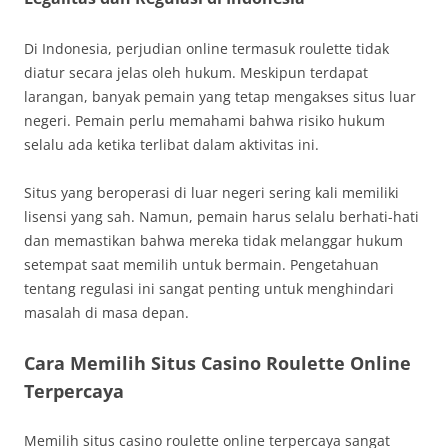
Di Indonesia, perjudian online termasuk roulette tidak
diatur secara jelas oleh hukum. Meskipun terdapat
larangan, banyak pemain yang tetap mengakses situs luar
negeri. Pemain perlu memahami bahwa risiko hukum
selalu ada ketika terlibat dalam aktivitas ini.
Situs yang beroperasi di luar negeri sering kali memiliki
lisensi yang sah. Namun, pemain harus selalu berhati-hati
dan memastikan bahwa mereka tidak melanggar hukum
setempat saat memilih untuk bermain. Pengetahuan
tentang regulasi ini sangat penting untuk menghindari
masalah di masa depan.
Cara Memilih Situs Casino Roulette Online
Terpercaya
Memilih situs casino roulette online terpercaya sangat