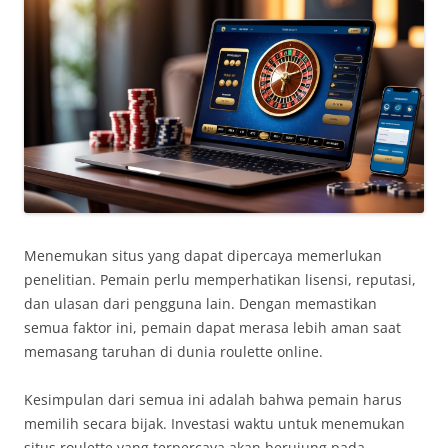
Menemukan situs yang dapat dipercaya memerlukan
penelitian. Pemain perlu memperhatikan lisensi, reputasi,
dan ulasan dari pengguna lain. Dengan memastikan
semua faktor ini, pemain dapat merasa lebih aman saat
memasang taruhan di dunia roulette online.
Kesimpulan dari semua ini adalah bahwa pemain harus
memilih secara bijak. Investasi waktu untuk menemukan
situs roulette yang terpercaya akan berujung pada