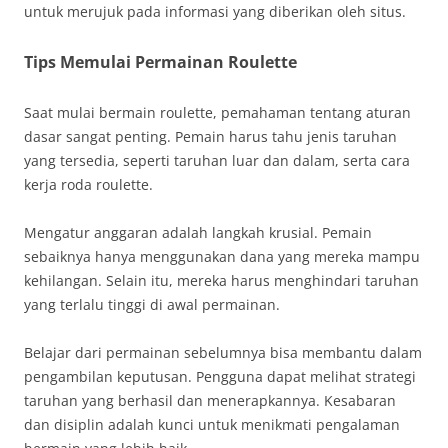
untuk merujuk pada informasi yang diberikan oleh situs.
Tips Memulai Permainan Roulette
Saat mulai bermain roulette, pemahaman tentang aturan
dasar sangat penting. Pemain harus tahu jenis taruhan
yang tersedia, seperti taruhan luar dan dalam, serta cara
kerja roda roulette.
Mengatur anggaran adalah langkah krusial. Pemain
sebaiknya hanya menggunakan dana yang mereka mampu
kehilangan. Selain itu, mereka harus menghindari taruhan
yang terlalu tinggi di awal permainan.
Belajar dari permainan sebelumnya bisa membantu dalam
pengambilan keputusan. Pengguna dapat melihat strategi
taruhan yang berhasil dan menerapkannya. Kesabaran
dan disiplin adalah kunci untuk menikmati pengalaman