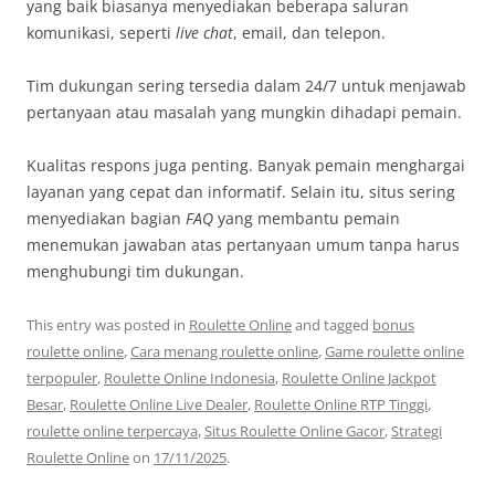
yang baik biasanya menyediakan beberapa saluran
komunikasi, seperti
live chat
, email, dan telepon.
Tim dukungan sering tersedia dalam 24/7 untuk menjawab
pertanyaan atau masalah yang mungkin dihadapi pemain.
Kualitas respons juga penting. Banyak pemain menghargai
layanan yang cepat dan informatif. Selain itu, situs sering
menyediakan bagian
FAQ
yang membantu pemain
menemukan jawaban atas pertanyaan umum tanpa harus
menghubungi tim dukungan.
This entry was posted in
Roulette Online
and tagged
bonus
roulette online
,
Cara menang roulette online
,
Game roulette online
terpopuler
,
Roulette Online Indonesia
,
Roulette Online Jackpot
Besar
,
Roulette Online Live Dealer
,
Roulette Online RTP Tinggi
,
roulette online terpercaya
,
Situs Roulette Online Gacor
,
Strategi
Roulette Online
on
17/11/2025
.