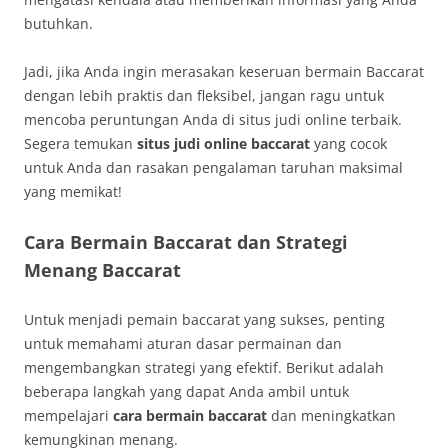
butuhkan.
Jadi, jika Anda ingin merasakan keseruan bermain Baccarat
dengan lebih praktis dan fleksibel, jangan ragu untuk
mencoba peruntungan Anda di situs judi online terbaik.
Segera temukan
situs judi online baccarat
yang cocok
untuk Anda dan rasakan pengalaman taruhan maksimal
yang memikat!
Cara Bermain Baccarat dan Strategi
Menang Baccarat
Untuk menjadi pemain baccarat yang sukses, penting
untuk memahami aturan dasar permainan dan
mengembangkan strategi yang efektif. Berikut adalah
beberapa langkah yang dapat Anda ambil untuk
mempelajari
cara bermain baccarat
dan meningkatkan
kemungkinan menang.