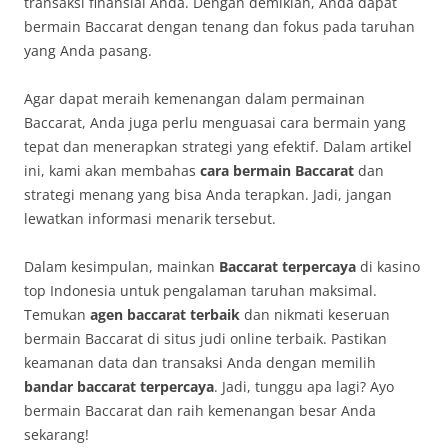
transaksi finansial Anda. Dengan demikian, Anda dapat
bermain Baccarat dengan tenang dan fokus pada taruhan
yang Anda pasang.
Agar dapat meraih kemenangan dalam permainan
Baccarat, Anda juga perlu menguasai cara bermain yang
tepat dan menerapkan strategi yang efektif. Dalam artikel
ini, kami akan membahas
cara bermain Baccarat
dan
strategi menang yang bisa Anda terapkan. Jadi, jangan
lewatkan informasi menarik tersebut.
Dalam kesimpulan, mainkan
Baccarat terpercaya
di kasino
top Indonesia untuk pengalaman taruhan maksimal.
Temukan
agen baccarat terbaik
dan nikmati keseruan
bermain Baccarat di situs judi online terbaik. Pastikan
keamanan data dan transaksi Anda dengan memilih
bandar baccarat terpercaya
. Jadi, tunggu apa lagi? Ayo
bermain Baccarat dan raih kemenangan besar Anda
sekarang!