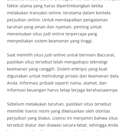
faktor utama yang harus dipertimbangkan ketika
melakukan transaksi online, terutama dalam konteks
perjudian online. Untuk mendapatkan pengalaman
taruhan yang aman dan nyaman, penting untuk
menemukan situs judi online terpercaya yang
menyediakan sistem keamanan yang tinggi.
Saat memilih situs judi online untuk bermain Baccarat,
pastikan situs tersebut telah mengadopsi teknologi
keamanan yang canggih. Sistem enkripsi yang kuat
digunakan untuk melindungi privasi dan keamanan data
Anda. Informasi pribadi seperti nama, alamat, dan
informasi keuangan harus tetap terjaga kerahasiaannya.
Sebelum melakukan taruhan, pastikan situs tersebut
memiliki lisensi resmi yang dikeluarkan oleh otoritas
perjudian yang diakui. Lisensi ini menjamin bahwa situs
tersebut diatur dan diawasi secara ketat, sehingga Anda