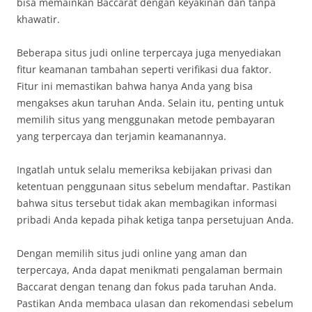
bisa memainkan Baccarat dengan keyakinan dan tanpa
khawatir.
Beberapa situs judi online terpercaya juga menyediakan
fitur keamanan tambahan seperti verifikasi dua faktor.
Fitur ini memastikan bahwa hanya Anda yang bisa
mengakses akun taruhan Anda. Selain itu, penting untuk
memilih situs yang menggunakan metode pembayaran
yang terpercaya dan terjamin keamanannya.
Ingatlah untuk selalu memeriksa kebijakan privasi dan
ketentuan penggunaan situs sebelum mendaftar. Pastikan
bahwa situs tersebut tidak akan membagikan informasi
pribadi Anda kepada pihak ketiga tanpa persetujuan Anda.
Dengan memilih situs judi online yang aman dan
terpercaya, Anda dapat menikmati pengalaman bermain
Baccarat dengan tenang dan fokus pada taruhan Anda.
Pastikan Anda membaca ulasan dan rekomendasi sebelum