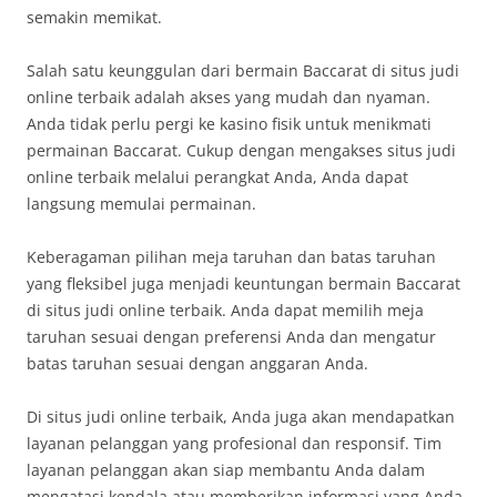
semakin memikat.
Salah satu keunggulan dari bermain Baccarat di situs judi
online terbaik adalah akses yang mudah dan nyaman.
Anda tidak perlu pergi ke kasino fisik untuk menikmati
permainan Baccarat. Cukup dengan mengakses situs judi
online terbaik melalui perangkat Anda, Anda dapat
langsung memulai permainan.
Keberagaman pilihan meja taruhan dan batas taruhan
yang fleksibel juga menjadi keuntungan bermain Baccarat
di situs judi online terbaik. Anda dapat memilih meja
taruhan sesuai dengan preferensi Anda dan mengatur
batas taruhan sesuai dengan anggaran Anda.
Di situs judi online terbaik, Anda juga akan mendapatkan
layanan pelanggan yang profesional dan responsif. Tim
layanan pelanggan akan siap membantu Anda dalam
mengatasi kendala atau memberikan informasi yang Anda