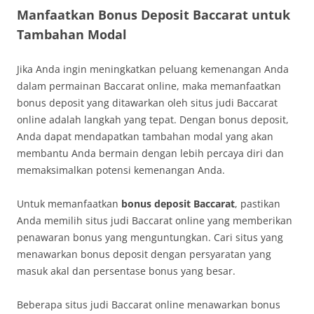
Manfaatkan Bonus Deposit Baccarat untuk
Tambahan Modal
Jika Anda ingin meningkatkan peluang kemenangan Anda
dalam permainan Baccarat online, maka memanfaatkan
bonus deposit yang ditawarkan oleh situs judi Baccarat
online adalah langkah yang tepat. Dengan bonus deposit,
Anda dapat mendapatkan tambahan modal yang akan
membantu Anda bermain dengan lebih percaya diri dan
memaksimalkan potensi kemenangan Anda.
Untuk memanfaatkan
bonus deposit Baccarat
, pastikan
Anda memilih situs judi Baccarat online yang memberikan
penawaran bonus yang menguntungkan. Cari situs yang
menawarkan bonus deposit dengan persyaratan yang
masuk akal dan persentase bonus yang besar.
Beberapa situs judi Baccarat online menawarkan bonus