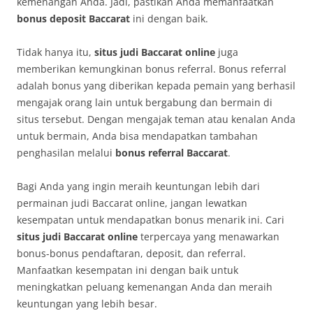
kemenangan Anda. Jadi, pastikan Anda memanfaatkan
bonus deposit Baccarat
ini dengan baik.
Tidak hanya itu,
situs judi Baccarat online
juga
memberikan kemungkinan bonus referral. Bonus referral
adalah bonus yang diberikan kepada pemain yang berhasil
mengajak orang lain untuk bergabung dan bermain di
situs tersebut. Dengan mengajak teman atau kenalan Anda
untuk bermain, Anda bisa mendapatkan tambahan
penghasilan melalui
bonus referral Baccarat
.
Bagi Anda yang ingin meraih keuntungan lebih dari
permainan judi Baccarat online, jangan lewatkan
kesempatan untuk mendapatkan bonus menarik ini. Cari
situs judi Baccarat online
terpercaya yang menawarkan
bonus-bonus pendaftaran, deposit, dan referral.
Manfaatkan kesempatan ini dengan baik untuk
meningkatkan peluang kemenangan Anda dan meraih
keuntungan yang lebih besar.