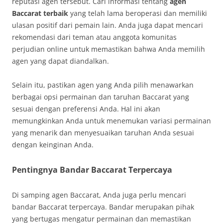
reputasi agen tersebut. Cari informasi tentang
agen
Baccarat terbaik
yang telah lama beroperasi dan memiliki
ulasan positif dari pemain lain. Anda juga dapat mencari
rekomendasi dari teman atau anggota komunitas
perjudian online untuk memastikan bahwa Anda memilih
agen yang dapat diandalkan.
Selain itu, pastikan agen yang Anda pilih menawarkan
berbagai opsi permainan dan taruhan Baccarat yang
sesuai dengan preferensi Anda. Hal ini akan
memungkinkan Anda untuk menemukan variasi permainan
yang menarik dan menyesuaikan taruhan Anda sesuai
dengan keinginan Anda.
Pentingnya Bandar Baccarat Terpercaya
Di samping agen Baccarat, Anda juga perlu mencari
bandar Baccarat terpercaya. Bandar merupakan pihak
yang bertugas mengatur permainan dan memastikan