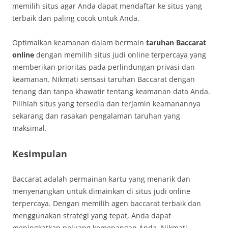
memilih situs agar Anda dapat mendaftar ke situs yang
terbaik dan paling cocok untuk Anda.
Optimalkan keamanan dalam bermain
taruhan Baccarat
online
dengan memilih situs judi online terpercaya yang
memberikan prioritas pada perlindungan privasi dan
keamanan. Nikmati sensasi taruhan Baccarat dengan
tenang dan tanpa khawatir tentang keamanan data Anda.
Pilihlah situs yang tersedia dan terjamin keamanannya
sekarang dan rasakan pengalaman taruhan yang
maksimal.
Kesimpulan
Baccarat adalah permainan kartu yang menarik dan
menyenangkan untuk dimainkan di situs judi online
terpercaya. Dengan memilih agen baccarat terbaik dan
menggunakan strategi yang tepat, Anda dapat
meningkatkan peluang kemenangan Anda. Nikmati