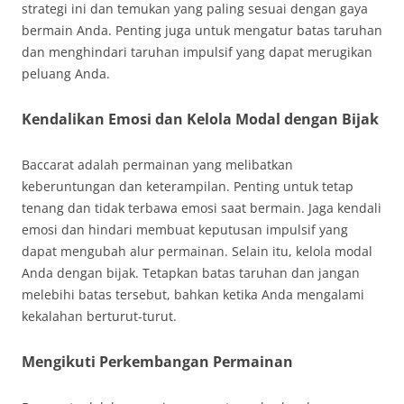
strategi ini dan temukan yang paling sesuai dengan gaya
bermain Anda. Penting juga untuk mengatur batas taruhan
dan menghindari taruhan impulsif yang dapat merugikan
peluang Anda.
Kendalikan Emosi dan Kelola Modal dengan Bijak
Baccarat adalah permainan yang melibatkan
keberuntungan dan keterampilan. Penting untuk tetap
tenang dan tidak terbawa emosi saat bermain. Jaga kendali
emosi dan hindari membuat keputusan impulsif yang
dapat mengubah alur permainan. Selain itu, kelola modal
Anda dengan bijak. Tetapkan batas taruhan dan jangan
melebihi batas tersebut, bahkan ketika Anda mengalami
kekalahan berturut-turut.
Mengikuti Perkembangan Permainan