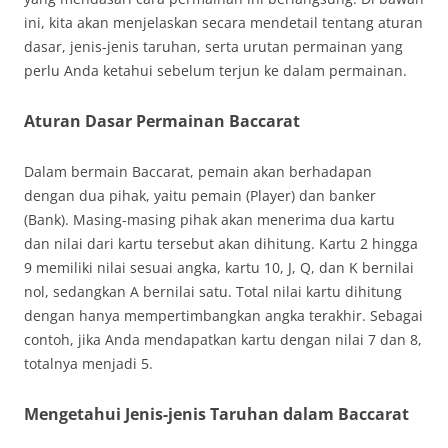
ini, kita akan menjelaskan secara mendetail tentang aturan
dasar, jenis-jenis taruhan, serta urutan permainan yang
perlu Anda ketahui sebelum terjun ke dalam permainan.
Aturan Dasar Permainan Baccarat
Dalam bermain Baccarat, pemain akan berhadapan
dengan dua pihak, yaitu pemain (Player) dan banker
(Bank). Masing-masing pihak akan menerima dua kartu
dan nilai dari kartu tersebut akan dihitung. Kartu 2 hingga
9 memiliki nilai sesuai angka, kartu 10, J, Q, dan K bernilai
nol, sedangkan A bernilai satu. Total nilai kartu dihitung
dengan hanya mempertimbangkan angka terakhir. Sebagai
contoh, jika Anda mendapatkan kartu dengan nilai 7 dan 8,
totalnya menjadi 5.
Mengetahui Jenis-jenis Taruhan dalam Baccarat