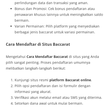
perlindungan data dan transaksi yang aman.
Bonus dan Promosi: Cek bonus pendaftaran atau
penawaran khusus lainnya untuk meningkatkan saldo
bermain.
Varian Permainan: Pilih platform yang menyediakan
berbagai jenis baccarat untuk variasi permainan.
Cara Mendaftar di Situs Baccarat
Mengetahui
Cara Mendaftar Baccarat
di situs yang Anda
pilih sangat penting. Proses pendaftaran umumnya
melibatkan langkah-langkah berikut:
Kunjungi situs resmi
platform Baccarat online
.
Pilih opsi pendaftaran dan isi formulir dengan
informasi yang akurat.
Verifikasi akun melalui email atau SMS yang diterima.
Setorkan dana awal untuk mulai bermain.