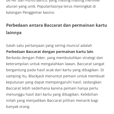
de Fer dan Punto Banco, yang masing-masing memiliki
aturan yang unik. Popularitasnya terus meningkat di
kalangan Penggemar kasino.
Perbedaan antara Baccarat dan permainan kartu
lainnya
Salah satu pertanyaan yang sering muncul adalah
Perbedaan Baccarat dengan permainan kartu lain
.
Berbeda dengan Poker, yang membutuhkan strategi dan
keterampilan untuk mengalahkan lawan, Baccarat sangat
bergantung pada hasil acak dari kartu yang dibagikan. Di
samping itu, Blackjack menuntut pemain untuk membuat
keputusan yang dapat mempengaruhi hasil, sedangkan
Baccarat lebih sederhana karena pemain hanya perlu
menunggu hasil dari kartu yang dibagikan. Kelebihan
inilah yang menjadikan Baccarat pilihan menarik bagi
banyak orang.