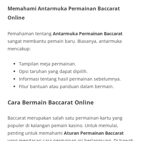
Memahami Antarmuka Permainan Baccarat
Online
Pemahaman tentang
Antarmuka Permainan Baccarat
sangat membantu pemain baru. Biasanya, antarmuka
mencakup:
Tampilan meja permainan.
Opsi taruhan yang dapat dipilih.
Informasi tentang hasil permainan sebelumnya.
Fitur bantuan atau panduan dalam bermain.
Cara Bermain Baccarat Online
Baccarat merupakan salah satu permainan kartu yang
populer di kalangan pemain kasino. Untuk memulai,
penting untuk memahami
Aturan Permainan Baccarat
yang mendasari cara permainan ini berlangsung. Di bawah