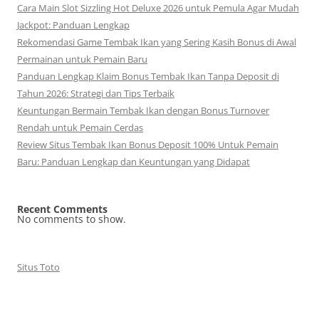
Cara Main Slot Sizzling Hot Deluxe 2026 untuk Pemula Agar Mudah
Jackpot: Panduan Lengkap
Rekomendasi Game Tembak Ikan yang Sering Kasih Bonus di Awal
Permainan untuk Pemain Baru
Panduan Lengkap Klaim Bonus Tembak Ikan Tanpa Deposit di
Tahun 2026: Strategi dan Tips Terbaik
Keuntungan Bermain Tembak Ikan dengan Bonus Turnover
Rendah untuk Pemain Cerdas
Review Situs Tembak Ikan Bonus Deposit 100% Untuk Pemain
Baru: Panduan Lengkap dan Keuntungan yang Didapat
Recent Comments
No comments to show.
Situs Toto