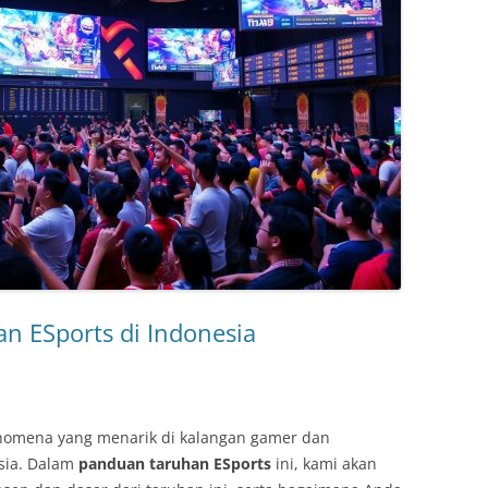
n ESports di Indonesia
nomena yang menarik di kalangan gamer dan
esia. Dalam
panduan taruhan ESports
ini, kami akan