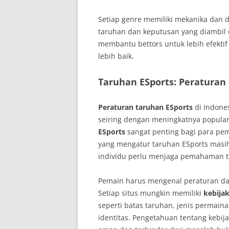
Setiap genre memiliki mekanika dan d
taruhan dan keputusan yang diambil
membantu bettors untuk lebih efekti
lebih baik.
Taruhan ESports: Peraturan
Peraturan taruhan ESports
di Indone
seiring dengan meningkatnya popul
ESports
sangat penting bagi para pema
yang mengatur taruhan ESports masi
individu perlu menjaga pemahaman t
Pemain harus mengenal peraturan dasa
Setiap situs mungkin memiliki
kebija
seperti batas taruhan, jenis permaina
identitas. Pengetahuan tentang kebi