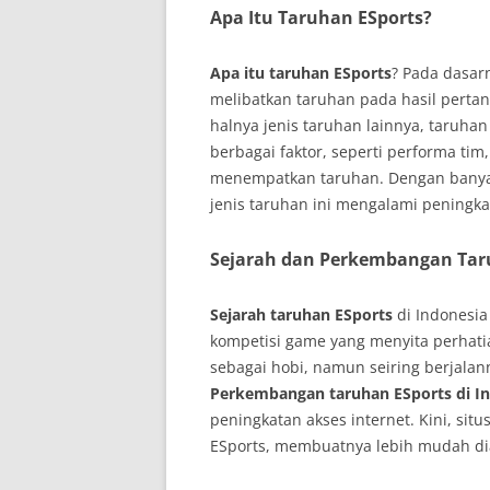
Apa Itu Taruhan ESports?
Apa itu taruhan ESports
? Pada dasar
melibatkan taruhan pada hasil pertan
halnya jenis taruhan lainnya, taruh
berbagai faktor, seperti performa tim
menempatkan taruhan. Dengan banyak
jenis taruhan ini mengalami peningkat
Sejarah dan Perkembangan Taru
Sejarah taruhan ESports
di Indonesi
kompetisi game yang menyita perhatia
sebagai hobi, namun seiring berjalann
Perkembangan taruhan ESports di I
peningkatan akses internet. Kini, sit
ESports, membuatnya lebih mudah di