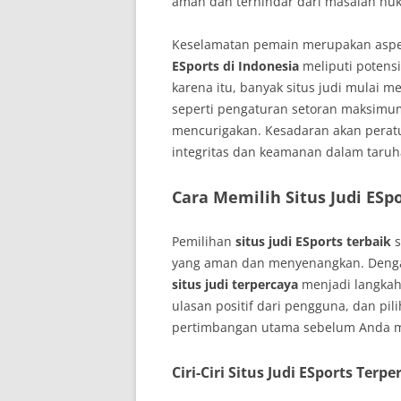
aman dan terhindar dari masalah hu
Keselamatan pemain merupakan aspek 
ESports di Indonesia
meliputi potens
karena itu, banyak situs judi mulai
seperti pengaturan setoran maksimu
mencurigakan. Kesadaran akan perat
integritas dan keamanan dalam taruh
Cara Memilih Situs Judi ESp
Pemilihan
situs judi ESports terbaik
s
yang aman dan menyenangkan. Dengan
situs judi terpercaya
menjadi langkah a
ulasan positif dari pengguna, dan pil
pertimbangan utama sebelum Anda m
Ciri-Ciri Situs Judi ESports Terp