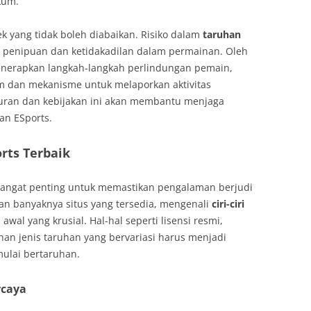
kum.
yang tidak boleh diabaikan. Risiko dalam
taruhan
i penipuan dan ketidakadilan dalam permainan. Oleh
 menerapkan langkah-langkah perlindungan pemain,
m dan mekanisme untuk melaporkan aktivitas
uran dan kebijakan ini akan membantu menjaga
an ESports.
orts Terbaik
angat penting untuk memastikan pengalaman berjudi
 banyaknya situs yang tersedia, mengenali
ciri-ciri
wal yang krusial. Hal-hal seperti lisensi resmi,
ihan jenis taruhan yang bervariasi harus menjadi
ulai bertaruhan.
ercaya