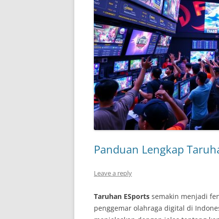
Panduan Lengkap Taruha
Leave a reply
Taruhan ESports
semakin menjadi fe
penggemar olahraga digital di Indon