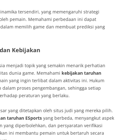
inamika tersendiri, yang memengaruhi strategi
 oleh pemain. Memahami perbedaan ini dapat
f dalam memilih game dan membuat prediksi yang
 dan Kebijakan
sia menjadi topik yang semakin menarik perhatian
aritas dunia game. Memahami
kebijakan taruhan
in yang ingin terlibat dalam aktivitas ini. Hukum
h dalam proses pengembangan, sehingga setiap
erhadap peraturan yang berlaku.
r yang ditetapkan oleh situs judi yang mereka pilih.
kan taruhan ESports
yang berbeda, menyangkut aspek
n yang diperbolehkan, dan persyaratan verifikasi
jakan ini membantu pemain untuk bertaruh secara