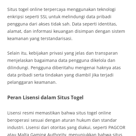
Situs togel online terpercaya menggunakan teknologi
enkripsi seperti SSL untuk melindungi data pribadi
pengguna dari akses tidak sah. Data seperti identitas,
alamat, dan informasi keuangan disimpan dengan sistem
keamanan yang terstandarisasi.
Selain itu, kebijakan privasi yang jelas dan transparan
menjelaskan bagaimana data pengguna dikelola dan
dilindungi. Pengguna diberitahu mengenai haknya atas
data pribadi serta tindakan yang diambil jika terjadi
pelanggaran keamanan.
Peran Lisensi dalam Situs Togel
Lisensi resmi memastikan bahwa situs togel online
beroperasi sesuai dengan aturan hukum dan standar
industri. Lisensi dari otoritas yang diakui, seperti PAGCOR
atau Malta Gaming Authority, menunjukkan bahwa situs