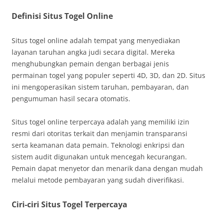
Definisi Situs Togel Online
Situs togel online adalah tempat yang menyediakan
layanan taruhan angka judi secara digital. Mereka
menghubungkan pemain dengan berbagai jenis
permainan togel yang populer seperti 4D, 3D, dan 2D. Situs
ini mengoperasikan sistem taruhan, pembayaran, dan
pengumuman hasil secara otomatis.
Situs togel online terpercaya adalah yang memiliki izin
resmi dari otoritas terkait dan menjamin transparansi
serta keamanan data pemain. Teknologi enkripsi dan
sistem audit digunakan untuk mencegah kecurangan.
Pemain dapat menyetor dan menarik dana dengan mudah
melalui metode pembayaran yang sudah diverifikasi.
Ciri-ciri Situs Togel Terpercaya