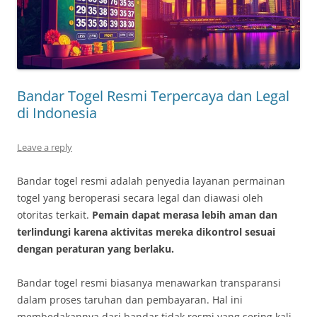
Bandar Togel Resmi Terpercaya dan Legal
di Indonesia
Leave a reply
Bandar togel resmi adalah penyedia layanan permainan
togel yang beroperasi secara legal dan diawasi oleh
otoritas terkait.
Pemain dapat merasa lebih aman dan
terlindungi karena aktivitas mereka dikontrol sesuai
dengan peraturan yang berlaku.
Bandar togel resmi biasanya menawarkan transparansi
dalam proses taruhan dan pembayaran. Hal ini
membedakannya dari bandar tidak resmi yang sering kali