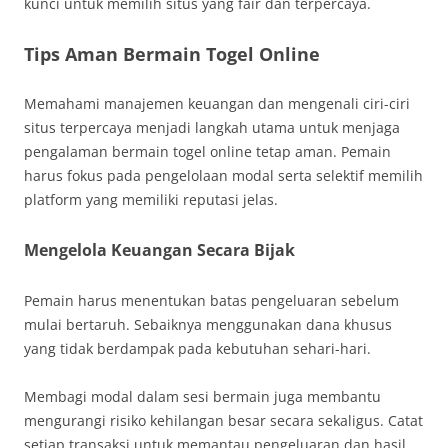
kunci untuk memilih situs yang fair dan terpercaya.
Tips Aman Bermain Togel Online
Memahami manajemen keuangan dan mengenali ciri-ciri
situs terpercaya menjadi langkah utama untuk menjaga
pengalaman bermain togel online tetap aman. Pemain
harus fokus pada pengelolaan modal serta selektif memilih
platform yang memiliki reputasi jelas.
Mengelola Keuangan Secara Bijak
Pemain harus menentukan batas pengeluaran sebelum
mulai bertaruh. Sebaiknya menggunakan dana khusus
yang tidak berdampak pada kebutuhan sehari-hari.
Membagi modal dalam sesi bermain juga membantu
mengurangi risiko kehilangan besar secara sekaligus. Catat
setiap transaksi untuk memantau pengeluaran dan hasil