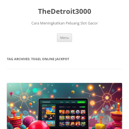
TheDetroit3000
Cara Meningkatkan Peluang Slot Gacor
Skip
Menu
to
content
TAG ARCHIVES:
TOGEL ONLINE JACKPOT