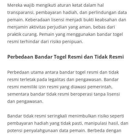
Mereka wajib mengikuti aturan ketat dalam hal
transparansi, pembayaran hadiah, dan perlindungan data
pemain. Keberadaan lisensi menjadi bukti keabsahan dan
menjamin aktivitas perjudian yang aman, bebas dari
praktik curang. Pemain yang menggunakan bandar togel
resmi terhindar dari risiko penipuan.
Perbedaan Bandar Togel Resmi dan Tidak Resmi
Perbedaan utama antara bandar togel resmi dan tidak
resmi terletak pada legalitas dan pengawasan. Bandar
resmi memiliki izin resmi yang diawasi pemerintah,
sementara bandar tidak resmi beroperasi tanpa lisensi
dan pengawasan.
Bandar tidak resmi seringkali menimbulkan risiko seperti
pembayaran hadiah yang tidak pasti, manipulasi hasil, dan
potensi penyalahgunaan data pemain. Berbeda dengan