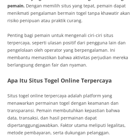
pemain.
Dengan memilih situs yang tepat, pemain dapat
menikmati pengalaman bermain togel tanpa khawatir akan
risiko penipuan atau praktik curang.
Penting bagi pemain untuk mengenali ciri-ciri situs
terpercaya, seperti ulasan positif dari pengguna lain dan
pengelolaan oleh operator yang berpengalaman. Ini
membantu memastikan bahwa aktivitas perjudian mereka
berlangsung dengan fair dan nyaman.
Apa Itu Situs Togel Online Terpercaya
Situs togel online terpercaya adalah platform yang
menawarkan permainan togel dengan keamanan dan
transparansi. Pemain membutuhkan kepastian bahwa
data, transaksi, dan hasil permainan dapat
dipertanggungjawabkan. Faktor utama meliputi legalitas,
metode pembayaran, serta dukungan pelanggan.