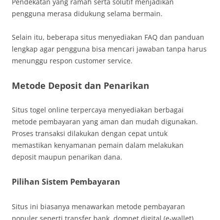
Pendekatan yang ramah serta solutif menjadikan
pengguna merasa didukung selama bermain.
Selain itu, beberapa situs menyediakan FAQ dan panduan
lengkap agar pengguna bisa mencari jawaban tanpa harus
menunggu respon customer service.
Metode Deposit dan Penarikan
Situs togel online terpercaya menyediakan berbagai
metode pembayaran yang aman dan mudah digunakan.
Proses transaksi dilakukan dengan cepat untuk
memastikan kenyamanan pemain dalam melakukan
deposit maupun penarikan dana.
Pilihan Sistem Pembayaran
Situs ini biasanya menawarkan metode pembayaran
populer seperti transfer bank, dompet digital (e-wallet),