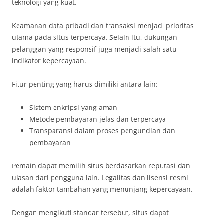
teknologi yang kuat.
Keamanan data pribadi dan transaksi menjadi prioritas
utama pada situs terpercaya. Selain itu, dukungan
pelanggan yang responsif juga menjadi salah satu
indikator kepercayaan.
Fitur penting yang harus dimiliki antara lain:
Sistem enkripsi yang aman
Metode pembayaran jelas dan terpercaya
Transparansi dalam proses pengundian dan
pembayaran
Pemain dapat memilih situs berdasarkan reputasi dan
ulasan dari pengguna lain. Legalitas dan lisensi resmi
adalah faktor tambahan yang menunjang kepercayaan.
Dengan mengikuti standar tersebut, situs dapat