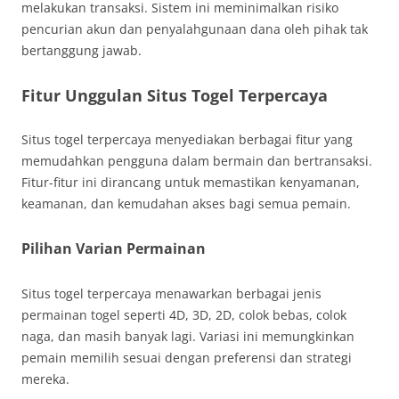
melakukan transaksi. Sistem ini meminimalkan risiko
pencurian akun dan penyalahgunaan dana oleh pihak tak
bertanggung jawab.
Fitur Unggulan Situs Togel Terpercaya
Situs togel terpercaya menyediakan berbagai fitur yang
memudahkan pengguna dalam bermain dan bertransaksi.
Fitur-fitur ini dirancang untuk memastikan kenyamanan,
keamanan, dan kemudahan akses bagi semua pemain.
Pilihan Varian Permainan
Situs togel terpercaya menawarkan berbagai jenis
permainan togel seperti 4D, 3D, 2D, colok bebas, colok
naga, dan masih banyak lagi. Variasi ini memungkinkan
pemain memilih sesuai dengan preferensi dan strategi
mereka.