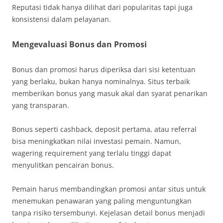
Reputasi tidak hanya dilihat dari popularitas tapi juga
konsistensi dalam pelayanan.
Mengevaluasi Bonus dan Promosi
Bonus dan promosi harus diperiksa dari sisi ketentuan
yang berlaku, bukan hanya nominalnya. Situs terbaik
memberikan bonus yang masuk akal dan syarat penarikan
yang transparan.
Bonus seperti cashback, deposit pertama, atau referral
bisa meningkatkan nilai investasi pemain. Namun,
wagering requirement yang terlalu tinggi dapat
menyulitkan pencairan bonus.
Pemain harus membandingkan promosi antar situs untuk
menemukan penawaran yang paling menguntungkan
tanpa risiko tersembunyi. Kejelasan detail bonus menjadi