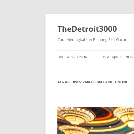
TheDetroit3000
Cara Meningkatkan Peluang Slot Gacor
BACCARAT ONLINE
BLACKJACK ONLIN
TAG ARCHIVES:
VARIASI BACCARAT ONLINE