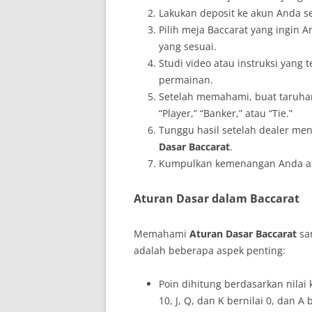
Lakukan deposit ke akun Anda 
Pilih meja Baccarat yang ingin 
yang sesuai.
Studi video atau instruksi yang
permainan.
Setelah memahami, buat taruha
“Player,” “Banker,” atau “Tie.”
Tunggu hasil setelah dealer me
Dasar Baccarat
.
Kumpulkan kemenangan Anda at
Aturan Dasar dalam Baccarat
Memahami
Aturan Dasar Baccarat
san
adalah beberapa aspek penting:
Poin dihitung berdasarkan nilai 
10, J, Q, dan K bernilai 0, dan A b