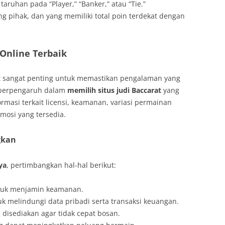
ruhan pada “Player,” “Banker,” atau “Tie.”
g pihak, dan yang memiliki total poin terdekat dengan
 Online Terbaik
at sangat penting untuk memastikan pengalaman yang
 berpengaruh dalam
memilih situs judi Baccarat
yang
masi terkait licensi, keamanan, variasi permainan
mosi yang tersedia.
gkan
ya
, pertimbangkan hal-hal berikut:
untuk menjamin keamanan.
k melindungi data pribadi serta transaksi keuangan.
 disediakan agar tidak cepat bosan.