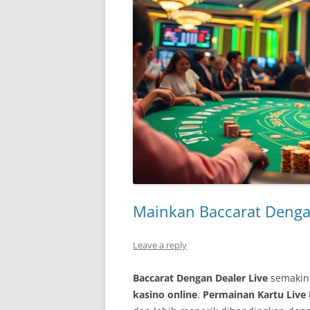
Mainkan Baccarat Dengan
Leave a reply
Baccarat Dengan Dealer Live
semakin 
kasino online
.
Permainan Kartu Live 