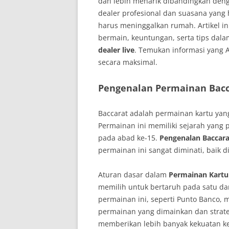
dan lebih menarik dibandingkan denga
dealer profesional dan suasana yang
harus meninggalkan rumah. Artikel i
bermain, keuntungan, serta tips dal
dealer live
. Temukan informasi yang 
secara maksimal.
Pengenalan Permainan Bacc
Baccarat adalah permainan kartu yang
Permainan ini memiliki sejarah yang p
pada abad ke-15.
Pengenalan Baccara
permainan ini sangat diminati, baik d
Aturan dasar dalam
Permainan Kartu 
memilih untuk bertaruh pada satu dari
permainan ini, seperti Punto Banco
permainan yang dimainkan dan strate
memberikan lebih banyak kekuatan k