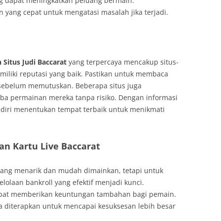
g dapat meningkatkan peluang bermain.
yang cepat untuk mengatasi masalah jika terjadi.
 Situs Judi Baccarat
yang terpercaya mencakup situs-
miliki reputasi yang baik. Pastikan untuk membaca
sebelum memutuskan. Beberapa situs juga
ba permainan mereka tanpa risiko. Dengan informasi
 diri menentukan tempat terbaik untuk menikmati
an Kartu Live Baccarat
yang menarik dan mudah dimainkan, tetapi untuk
olaan bankroll yang efektif menjadi kunci.
pat memberikan keuntungan tambahan bagi pemain.
isa diterapkan untuk mencapai kesuksesan lebih besar