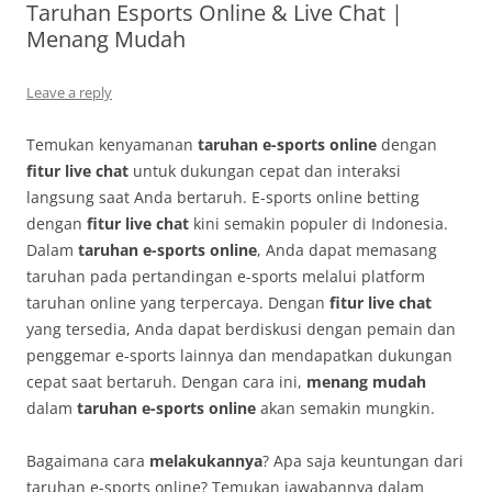
Taruhan Esports Online & Live Chat |
Menang Mudah
Leave a reply
Temukan kenyamanan
taruhan e-sports online
dengan
fitur live chat
untuk dukungan cepat dan interaksi
langsung saat Anda bertaruh. E-sports online betting
dengan
fitur live chat
kini semakin populer di Indonesia.
Dalam
taruhan e-sports online
, Anda dapat memasang
taruhan pada pertandingan e-sports melalui platform
taruhan online yang terpercaya. Dengan
fitur live chat
yang tersedia, Anda dapat berdiskusi dengan pemain dan
penggemar e-sports lainnya dan mendapatkan dukungan
cepat saat bertaruh. Dengan cara ini,
menang mudah
dalam
taruhan e-sports online
akan semakin mungkin.
Bagaimana cara
melakukannya
? Apa saja keuntungan dari
taruhan e-sports online? Temukan jawabannya dalam