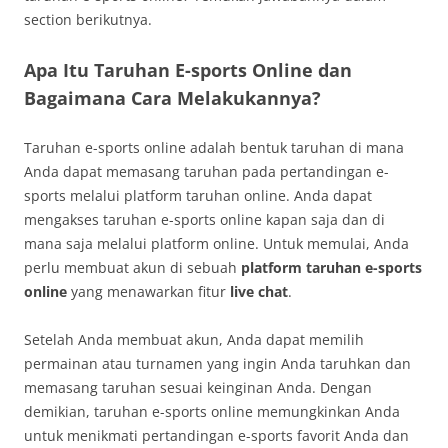
section berikutnya.
Apa Itu Taruhan E-sports Online dan
Bagaimana Cara Melakukannya?
Taruhan e-sports online adalah bentuk taruhan di mana
Anda dapat memasang taruhan pada pertandingan e-
sports melalui platform taruhan online. Anda dapat
mengakses taruhan e-sports online kapan saja dan di
mana saja melalui platform online. Untuk memulai, Anda
perlu membuat akun di sebuah
platform taruhan e-sports
online
yang menawarkan fitur
live chat
.
Setelah Anda membuat akun, Anda dapat memilih
permainan atau turnamen yang ingin Anda taruhkan dan
memasang taruhan sesuai keinginan Anda. Dengan
demikian, taruhan e-sports online memungkinkan Anda
untuk menikmati pertandingan e-sports favorit Anda dan