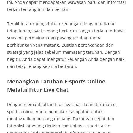
ini, Anda dapat mendapatkan wawasan baru dan informasi
terkini tentang tim dan pemain.
Terakhir, atur pengelolaan keuangan dengan baik dan
tetap tenang saat sedang bertaruh. Jangan terlalu terbawa
suasana permainan dan pasang taruhan tanpa
perhitungan yang matang. Buatlah perencanaan dan
strategi yang jelas sebelum memasang taruhan. Dengan
begitu, Anda dapat mengatur keuangan Anda dengan baik
dan tetap tenang selama bertaruh.
Menangkan Taruhan E-sports Online
Melalui Fitur Live Chat
Dengan memanfaatkan fitur live chat dalam taruhan e-
sports online, Anda memiliki kesempatan untuk
meningkatkan peluang menang. Dukungan cepat dan
interaksi langsung dengan komunitas e-sports akan
membantu Anda memperoleh informasi terkini dan