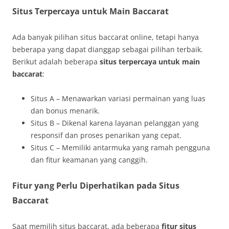
Situs Terpercaya untuk Main Baccarat
Ada banyak pilihan situs baccarat online, tetapi hanya
beberapa yang dapat dianggap sebagai pilihan terbaik.
Berikut adalah beberapa
situs terpercaya untuk main
baccarat
:
Situs A – Menawarkan variasi permainan yang luas
dan bonus menarik.
Situs B – Dikenal karena layanan pelanggan yang
responsif dan proses penarikan yang cepat.
Situs C – Memiliki antarmuka yang ramah pengguna
dan fitur keamanan yang canggih.
Fitur yang Perlu Diperhatikan pada Situs
Baccarat
Saat memilih situs baccarat, ada beberapa
fitur situs