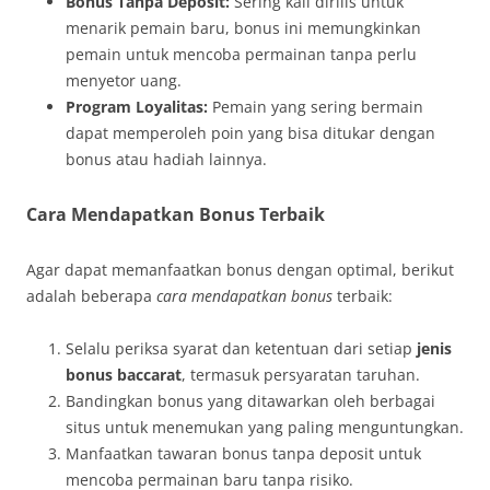
Bonus Tanpa Deposit:
Sering kali dirilis untuk
menarik pemain baru, bonus ini memungkinkan
pemain untuk mencoba permainan tanpa perlu
menyetor uang.
Program Loyalitas:
Pemain yang sering bermain
dapat memperoleh poin yang bisa ditukar dengan
bonus atau hadiah lainnya.
Cara Mendapatkan Bonus Terbaik
Agar dapat memanfaatkan bonus dengan optimal, berikut
adalah beberapa
cara mendapatkan bonus
terbaik:
Selalu periksa syarat dan ketentuan dari setiap
jenis
bonus baccarat
, termasuk persyaratan taruhan.
Bandingkan bonus yang ditawarkan oleh berbagai
situs untuk menemukan yang paling menguntungkan.
Manfaatkan tawaran bonus tanpa deposit untuk
mencoba permainan baru tanpa risiko.