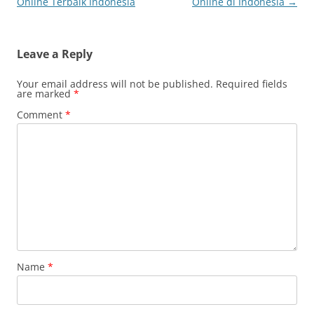
navigation
Online Terbaik Indonesia
Online di Indonesia
→
Leave a Reply
Your email address will not be published.
Required fields
are marked
*
Comment
*
Name
*