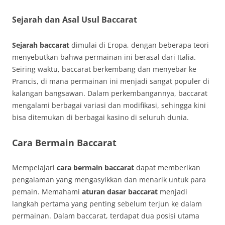
Sejarah dan Asal Usul Baccarat
Sejarah baccarat
dimulai di Eropa, dengan beberapa teori
menyebutkan bahwa permainan ini berasal dari Italia.
Seiring waktu, baccarat berkembang dan menyebar ke
Prancis, di mana permainan ini menjadi sangat populer di
kalangan bangsawan. Dalam perkembangannya, baccarat
mengalami berbagai variasi dan modifikasi, sehingga kini
bisa ditemukan di berbagai kasino di seluruh dunia.
Cara Bermain Baccarat
Mempelajari
cara bermain baccarat
dapat memberikan
pengalaman yang mengasyikkan dan menarik untuk para
pemain. Memahami
aturan dasar baccarat
menjadi
langkah pertama yang penting sebelum terjun ke dalam
permainan. Dalam baccarat, terdapat dua posisi utama