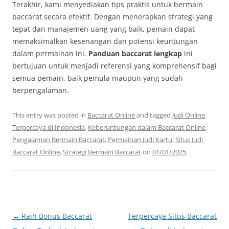
Terakhir, kami menyediakan tips praktis untuk bermain
baccarat secara efektif. Dengan menerapkan strategi yang
tepat dan manajemen uang yang baik, pemain dapat
memaksimalkan kesenangan dan potensi keuntungan
dalam permainan ini.
Panduan baccarat lengkap
ini
bertujuan untuk menjadi referensi yang komprehensif bagi
semua pemain, baik pemula maupun yang sudah
berpengalaman.
This entry was posted in
Baccarat Online
and tagged
Judi Online
Terpercaya di Indonesia
,
Keberuntungan dalam Baccarat Online
,
Pengalaman Bermain Baccarat
,
Permainan Judi Kartu
,
Situs Judi
Baccarat Online
,
Strategi Bermain Baccarat
on
01/01/2025
.
Post
←
Raih Bonus Baccarat
Terpercaya Situs Baccarat