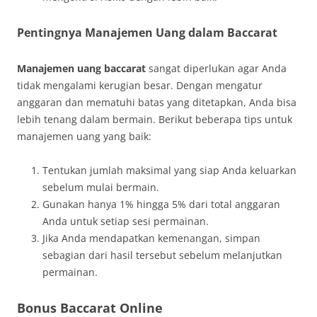
Pentingnya Manajemen Uang dalam Baccarat
Manajemen uang baccarat
sangat diperlukan agar Anda
tidak mengalami kerugian besar. Dengan mengatur
anggaran dan mematuhi batas yang ditetapkan, Anda bisa
lebih tenang dalam bermain. Berikut beberapa tips untuk
manajemen uang yang baik:
Tentukan jumlah maksimal yang siap Anda keluarkan
sebelum mulai bermain.
Gunakan hanya 1% hingga 5% dari total anggaran
Anda untuk setiap sesi permainan.
Jika Anda mendapatkan kemenangan, simpan
sebagian dari hasil tersebut sebelum melanjutkan
permainan.
Bonus Baccarat Online