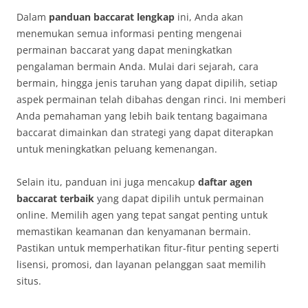
Dalam
panduan baccarat lengkap
ini, Anda akan
menemukan semua informasi penting mengenai
permainan baccarat yang dapat meningkatkan
pengalaman bermain Anda. Mulai dari sejarah, cara
bermain, hingga jenis taruhan yang dapat dipilih, setiap
aspek permainan telah dibahas dengan rinci. Ini memberi
Anda pemahaman yang lebih baik tentang bagaimana
baccarat dimainkan dan strategi yang dapat diterapkan
untuk meningkatkan peluang kemenangan.
Selain itu, panduan ini juga mencakup
daftar agen
baccarat terbaik
yang dapat dipilih untuk permainan
online. Memilih agen yang tepat sangat penting untuk
memastikan keamanan dan kenyamanan bermain.
Pastikan untuk memperhatikan fitur-fitur penting seperti
lisensi, promosi, dan layanan pelanggan saat memilih
situs.