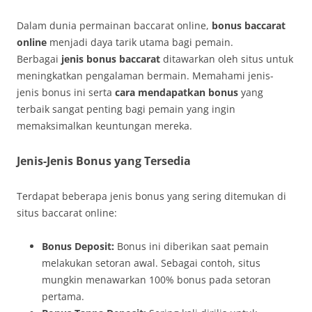
Dalam dunia permainan baccarat online,
bonus baccarat
online
menjadi daya tarik utama bagi pemain.
Berbagai
jenis bonus baccarat
ditawarkan oleh situs untuk
meningkatkan pengalaman bermain. Memahami jenis-
jenis bonus ini serta
cara mendapatkan bonus
yang
terbaik sangat penting bagi pemain yang ingin
memaksimalkan keuntungan mereka.
Jenis-Jenis Bonus yang Tersedia
Terdapat beberapa jenis bonus yang sering ditemukan di
situs baccarat online:
Bonus Deposit:
Bonus ini diberikan saat pemain
melakukan setoran awal. Sebagai contoh, situs
mungkin menawarkan 100% bonus pada setoran
pertama.