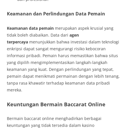
Keamanan dan Perlindungan Data Pemain
Keamanan data pemain
merupakan aspek krusial yang
tidak boleh diabaikan. Data dari
agen
terpercaya
menunjukkan bahwa investasi dalam teknologi
enkripsi dapat sangat mengurangi risiko kebocoran
informasi pribadi. Pemain harus memastikan bahwa situs
yang dipilih mengimplementasikan langkah-langkah
keamanan yang kuat. Dengan perlindungan yang tepat,
pemain dapat menikmati permainan dengan lebih tenang,
tanpa rasa khawatir terhadap keamanan data pribadi
mereka.
Keuntungan Bermain Baccarat Online
Bermain baccarat online menghadirkan berbagai
keuntungan yang tidak tersedia dalam kasino