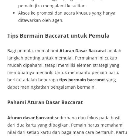
pemain jika mengalami kesulitan.
Akses ke promosi dan acara khusus yang hanya
ditawarkan oleh agen.
Tips Bermain Baccarat untuk Pemula
Bagi pemula, memahami
Aturan Dasar Baccarat
adalah
langkah penting untuk memulai. Permainan ini cukup
mudah dipahami, tetapi memiliki elemen strategi yang
membuatnya menarik. Untuk membantu pemain baru,
berikut adalah beberapa
tips bermain baccarat
yang
dapat meningkatkan pengalaman bermain.
Pahami Aturan Dasar Baccarat
Aturan dasar baccarat
sederhana dan fokus pada hasil
dari dua kartu yang dibagikan. Pemain harus memahami
nilai dari setiap kartu dan bagaimana cara bertaruh. Kartu