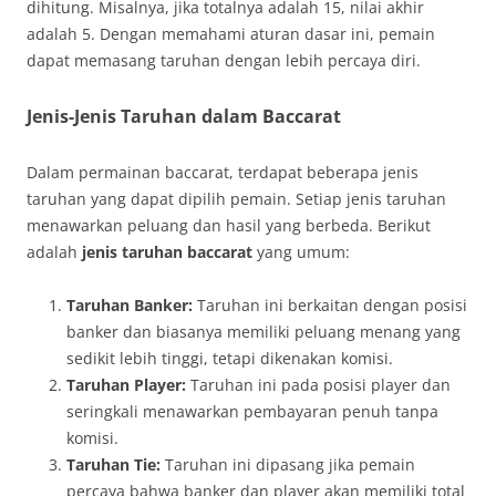
dihitung. Misalnya, jika totalnya adalah 15, nilai akhir
adalah 5. Dengan memahami aturan dasar ini, pemain
dapat memasang taruhan dengan lebih percaya diri.
Jenis-Jenis Taruhan dalam Baccarat
Dalam permainan baccarat, terdapat beberapa jenis
taruhan yang dapat dipilih pemain. Setiap jenis taruhan
menawarkan peluang dan hasil yang berbeda. Berikut
adalah
jenis taruhan baccarat
yang umum:
Taruhan Banker:
Taruhan ini berkaitan dengan posisi
banker dan biasanya memiliki peluang menang yang
sedikit lebih tinggi, tetapi dikenakan komisi.
Taruhan Player:
Taruhan ini pada posisi player dan
seringkali menawarkan pembayaran penuh tanpa
komisi.
Taruhan Tie:
Taruhan ini dipasang jika pemain
percaya bahwa banker dan player akan memiliki total