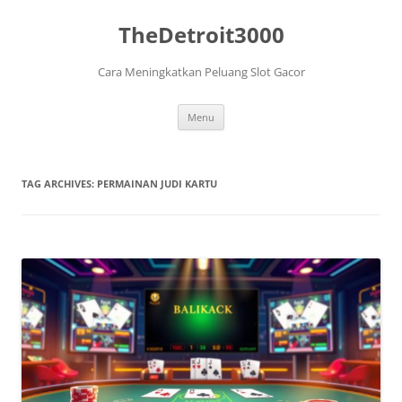
TheDetroit3000
Cara Meningkatkan Peluang Slot Gacor
Skip
Menu
to
content
TAG ARCHIVES:
PERMAINAN JUDI KARTU