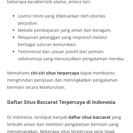
beberapa karakteristik utama, antara lain:
Lisensi resmi yang dikeluarkan oleh otoritas
perjudian.
Metode pembayaran yang aman dan beragam.
Pelayanan pelanggan yang responsif melalui
berbagai saluran komunikasi.
Testimonial dan ulasan positif dari pemain
sebelumnya yang menunjukkan pengalaman mereka.
Memahami
ciri-ciri situs terpercaya
dapat membantu
menghindari penipuan dan meningkatkan pengalaman
bermain secara keseluruhan.
Daftar Situs Baccarat Terpercaya di Indonesia
Di Indonesia, terdapat banyak
daftar situs baccarat
yang
terbukti aman dan memberi pengalaman bermain yang
menyenangkan. Beberapa situs terpercaya yang layak