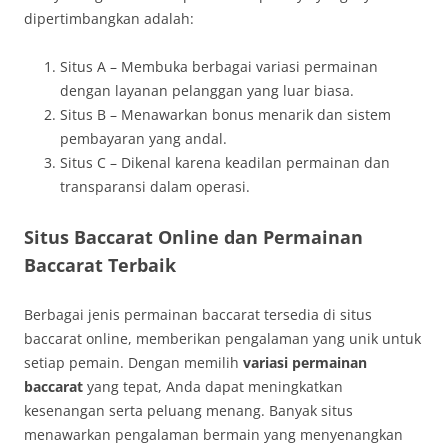
dipertimbangkan adalah:
Situs A – Membuka berbagai variasi permainan
dengan layanan pelanggan yang luar biasa.
Situs B – Menawarkan bonus menarik dan sistem
pembayaran yang andal.
Situs C – Dikenal karena keadilan permainan dan
transparansi dalam operasi.
Situs Baccarat Online dan Permainan
Baccarat Terbaik
Berbagai jenis permainan baccarat tersedia di situs
baccarat online, memberikan pengalaman yang unik untuk
setiap pemain. Dengan memilih
variasi permainan
baccarat
yang tepat, Anda dapat meningkatkan
kesenangan serta peluang menang. Banyak situs
menawarkan pengalaman bermain yang menyenangkan