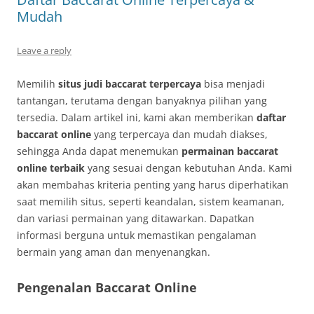
Mudah
Leave a reply
Memilih
situs judi baccarat terpercaya
bisa menjadi
tantangan, terutama dengan banyaknya pilihan yang
tersedia. Dalam artikel ini, kami akan memberikan
daftar
baccarat online
yang terpercaya dan mudah diakses,
sehingga Anda dapat menemukan
permainan baccarat
online terbaik
yang sesuai dengan kebutuhan Anda. Kami
akan membahas kriteria penting yang harus diperhatikan
saat memilih situs, seperti keandalan, sistem keamanan,
dan variasi permainan yang ditawarkan. Dapatkan
informasi berguna untuk memastikan pengalaman
bermain yang aman dan menyenangkan.
Pengenalan Baccarat Online