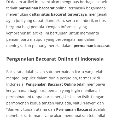
Di dalam artikel ini, kami akan mengupas berbagai aspek
terkait
permainan baccarat
online, termasuk bagaimana
menemukan
daftar situs baccarat terpercaya
, mengenali
agen judi yang dapat diandalkan, serta memberikan tips
berguna bagi pemula. Dengan informasi yang
komprehensif, artikel ini bertujuan untuk membantu
pemain baru maupun yang berpengalaman dalam
meningkatkan peluang mereka dalam
permainan baccarat
.
Pengenalan Baccarat Online di Indonesia
Baccarat adalah salah satu permainan kartu yang telah
menjadi populer dalam dunia perjudian, termasuk di
Indonesia.
Pengenalan Baccarat Online
telah membawa
kenyamanan bagi para pemain yang ingin menikmati
permainan ini tanpa harus pergi ke kasino fisik. Dengan
permohonan kedua tangan yang ada, yaitu “Player” dan
“Banker”, tujuan utama dari
Permainan Baccarat
adalah
menebak kartu mana yang akan mendapatkan total nilai