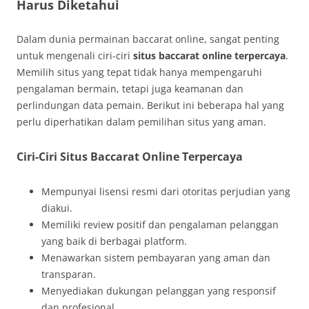
Harus Diketahui
Dalam dunia permainan baccarat online, sangat penting
untuk mengenali ciri-ciri
situs baccarat online terpercaya
.
Memilih situs yang tepat tidak hanya mempengaruhi
pengalaman bermain, tetapi juga keamanan dan
perlindungan data pemain. Berikut ini beberapa hal yang
perlu diperhatikan dalam pemilihan situs yang aman.
Ciri-Ciri Situs Baccarat Online Terpercaya
Mempunyai lisensi resmi dari otoritas perjudian yang
diakui.
Memiliki review positif dan pengalaman pelanggan
yang baik di berbagai platform.
Menawarkan sistem pembayaran yang aman dan
transparan.
Menyediakan dukungan pelanggan yang responsif
dan profesional.