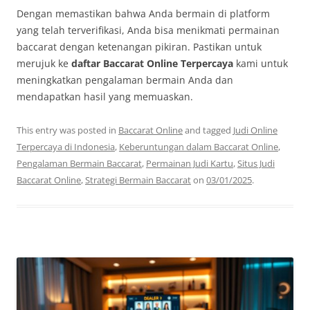
Dengan memastikan bahwa Anda bermain di platform
yang telah terverifikasi, Anda bisa menikmati permainan
baccarat dengan ketenangan pikiran. Pastikan untuk
merujuk ke
daftar Baccarat Online Terpercaya
kami untuk
meningkatkan pengalaman bermain Anda dan
mendapatkan hasil yang memuaskan.
This entry was posted in
Baccarat Online
and tagged
Judi Online
Terpercaya di Indonesia
,
Keberuntungan dalam Baccarat Online
,
Pengalaman Bermain Baccarat
,
Permainan Judi Kartu
,
Situs Judi
Baccarat Online
,
Strategi Bermain Baccarat
on
03/01/2025
.