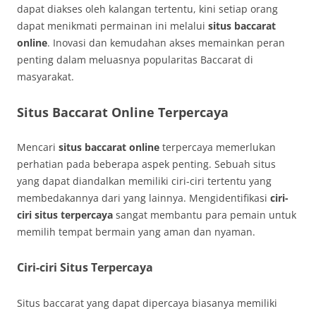
dapat diakses oleh kalangan tertentu, kini setiap orang
dapat menikmati permainan ini melalui
situs baccarat
online
. Inovasi dan kemudahan akses memainkan peran
penting dalam meluasnya popularitas Baccarat di
masyarakat.
Situs Baccarat Online Terpercaya
Mencari
situs baccarat online
terpercaya memerlukan
perhatian pada beberapa aspek penting. Sebuah situs
yang dapat diandalkan memiliki ciri-ciri tertentu yang
membedakannya dari yang lainnya. Mengidentifikasi
ciri-
ciri situs terpercaya
sangat membantu para pemain untuk
memilih tempat bermain yang aman dan nyaman.
Ciri-ciri Situs Terpercaya
Situs baccarat yang dapat dipercaya biasanya memiliki