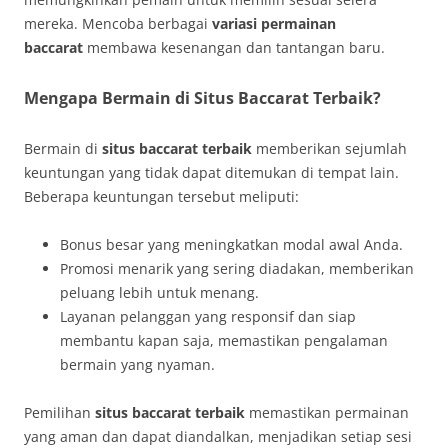
mereka. Mencoba berbagai
variasi permainan
baccarat
membawa kesenangan dan tantangan baru.
Mengapa Bermain di Situs Baccarat Terbaik?
Bermain di
situs baccarat terbaik
memberikan sejumlah
keuntungan yang tidak dapat ditemukan di tempat lain.
Beberapa keuntungan tersebut meliputi:
Bonus besar yang meningkatkan modal awal Anda.
Promosi menarik yang sering diadakan, memberikan
peluang lebih untuk menang.
Layanan pelanggan yang responsif dan siap
membantu kapan saja, memastikan pengalaman
bermain yang nyaman.
Pemilihan
situs baccarat terbaik
memastikan permainan
yang aman dan dapat diandalkan, menjadikan setiap sesi