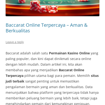
Baccarat Online Terpercaya – Aman &
Berkualitas
Leave a reply
Baccarat adalah salah satu
Permainan Kasino Online
yang
paling populer, dan kini dapat dinikmati secara online
dengan lebih mudah. Dalam artikel ini, kita akan
membahas apa yang menjadikan
Baccarat Online
Terpercaya
pilihan utama bagi para pemain. Memilih
situs
judi terbaik
sangat penting untuk memastikan
pengalaman bermain yang aman dan berkualitas. Data
menunjukkan bahwa platform yang terpercaya tidak hanya
memberikan peluang bermain yang lebih baik, tetapi juga
menghindarkan pemain dari kemungkinan penipuan.