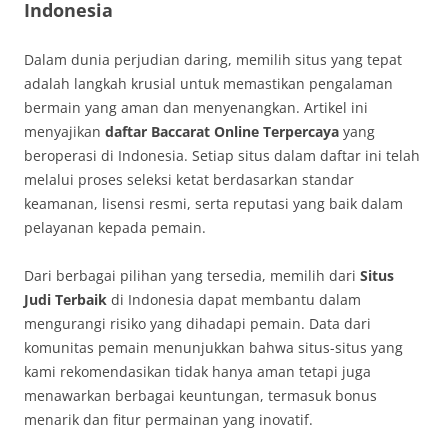
Indonesia
Dalam dunia perjudian daring, memilih situs yang tepat
adalah langkah krusial untuk memastikan pengalaman
bermain yang aman dan menyenangkan. Artikel ini
menyajikan
daftar Baccarat Online Terpercaya
yang
beroperasi di Indonesia. Setiap situs dalam daftar ini telah
melalui proses seleksi ketat berdasarkan standar
keamanan, lisensi resmi, serta reputasi yang baik dalam
pelayanan kepada pemain.
Dari berbagai pilihan yang tersedia, memilih dari
Situs
Judi Terbaik
di Indonesia dapat membantu dalam
mengurangi risiko yang dihadapi pemain. Data dari
komunitas pemain menunjukkan bahwa situs-situs yang
kami rekomendasikan tidak hanya aman tetapi juga
menawarkan berbagai keuntungan, termasuk bonus
menarik dan fitur permainan yang inovatif.