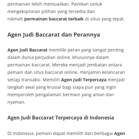
permainan lebih memuaskan. Pastikan untuk
mengeksplorasi pilihan yang tersedia dan
nikmati
permainan baccarat terbaik
di situs yang tepat.
Agen Judi Baccarat dan Perannya
Agen Judi Baccarat
memiliki peran yang sangat penting
dalam dunia perjudian online, khususnya dalam
permainan baccarat. Mereka menjadi jembatan antara
pemain dan situs baccarat online, menjamin kelancaran
setiap transaksi. Memilih
Agen Judi Terpercaya
menjadi
langkah awal yang krusial bagi siapa pun yang ingin
memperoleh pengalaman bermain yang aman dan
nyaman.
Agen Judi Baccarat Terpercaya di Indonesia
Di Indonesia, pemain dapat memilih dari berbagai
Agen