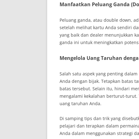
Manfaatkan Peluang Ganda (D
Peluang ganda, atau double down, 
setelah melihat kartu Anda sendiri dan
yang baik dan dealer menunjukkan k
ganda ini untuk meningkatkan poten
Mengelola Uang Taruhan denga
Salah satu aspek yang penting dalam
Anda dengan bijak. Tetapkan batas ta
batas tersebut. Selain itu, hindari 
mengalami kekalahan berturut-turut. 
uang taruhan Anda.
Di samping tips dan trik yang disebutk
pelajari dan terapkan dalam permainan
Anda dalam menggunakan strategi dasa