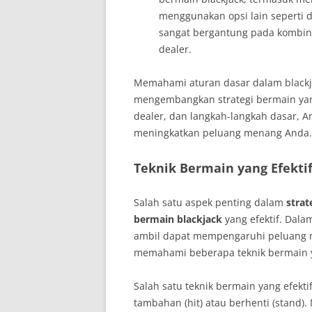
menggunakan opsi lain seperti 
sangat bergantung pada kombinas
dealer.
Memahami aturan dasar dalam blackj
mengembangkan strategi bermain yang
dealer, dan langkah-langkah dasar, 
meningkatkan peluang menang Anda.
Teknik Bermain yang Efekti
Salah satu aspek penting dalam
strat
bermain blackjack
yang efektif. Dala
ambil dapat mempengaruhi peluang m
memahami beberapa teknik bermain 
Salah satu teknik bermain yang efekt
tambahan (hit) atau berhenti (stand)