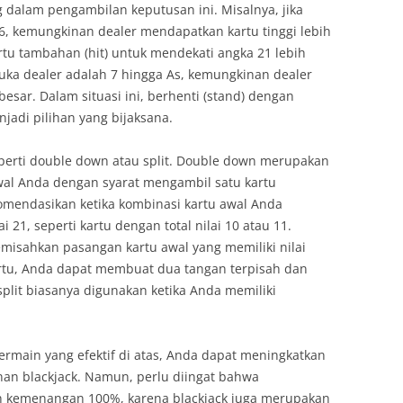
g dalam pengambilan keputusan ini. Misalnya, jika
 6, kemungkinan dealer mendapatkan kartu tinggi lebih
artu tambahan (hit) untuk mendekati angka 21 lebih
erbuka dealer adalah 7 hingga As, kemungkinan dealer
besar. Dalam situasi ini, berhenti (stand) dengan
njadi pilihan yang bijaksana.
eperti double down atau split. Double down merupakan
al Anda dengan syarat mengambil satu kartu
mendasikan ketika kombinasi kartu awal Anda
 21, seperti kartu dengan total nilai 10 atau 11.
misahkan pasangan kartu awal yang memiliki nilai
tu, Anda dapat membuat dua tangan terpisah dan
plit biasanya digunakan ketika Anda memiliki
rmain yang efektif di atas, Anda dapat meningkatkan
n blackjack. Namun, perlu diingat bahwa
in kemenangan 100%, karena blackjack juga merupakan