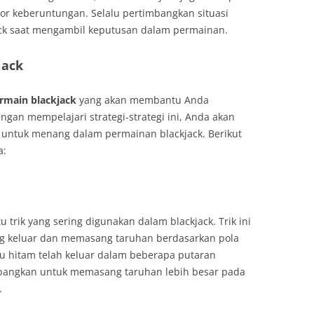
or keberuntungan. Selalu pertimbangkan situasi
ack saat mengambil keputusan dalam permainan.
jack
ermain blackjack
yang akan membantu Anda
ngan mempelajari strategi-strategi ini, Anda akan
untuk menang dalam permainan blackjack. Berikut
a:
u trik yang sering digunakan dalam blackjack. Trik ini
ng keluar dan memasang taruhan berdasarkan pola
rtu hitam telah keluar dalam beberapa putaran
angkan untuk memasang taruhan lebih besar pada
.