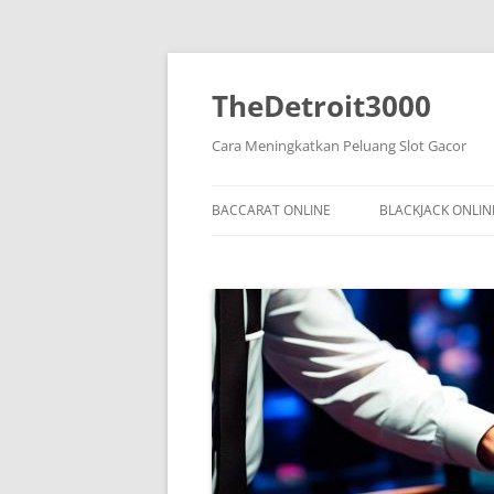
TheDetroit3000
Cara Meningkatkan Peluang Slot Gacor
BACCARAT ONLINE
BLACKJACK ONLIN