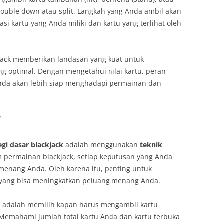
double down atau split. Langkah yang Anda ambil akan
i kartu yang Anda miliki dan kartu yang terlihat oleh
ack memberikan landasan yang kuat untuk
 optimal. Dengan mengetahui nilai kartu, peran
Anda akan lebih siap menghadapi permainan dan
f
egi dasar blackjack
adalah menggunakan
teknik
m permainan blackjack, setiap keputusan yang Anda
enang Anda. Oleh karena itu, penting untuk
yang bisa meningkatkan peluang menang Anda.
if adalah memilih kapan harus mengambil kartu
. Memahami jumlah total kartu Anda dan kartu terbuka