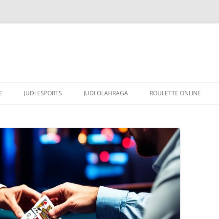
Skip
to
E
JUDI ESPORTS
JUDI OLAHRAGA
ROULETTE ONLINE
content